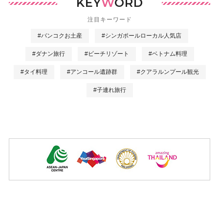
KEY
W
ORD
注目キーワード
#バンコクお土産
#シンガポールローカル人気店
#ダナン旅行
#ビーチリゾート
#ベトナム料理
#タイ料理
#アンコール遺跡群
#クアラルンプール観光
#子連れ旅行