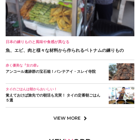
日本の練りものと風味や食感が異なる
魚、エビ、肉と様々な材料から作られるベトナムの練りもの
赤く優美な『女の砦』
アンコール遺跡群の宝石箱！バンテアイ・スレイ寺院
タイのごはんは朝からおいしい！
覚えておけば旅先での朝活も充実！ タイの定番朝ごはん
５選
VIEW MORE