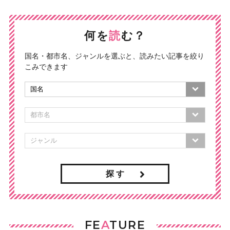
何を
読
む？
国名・都市名、ジャンルを選ぶと、読みたい記事を絞り
こみできます
探 す
FE
A
TURE