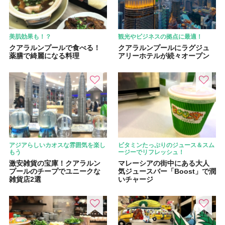
美肌効果も！？
観光やビジネスの拠点に最適！
クアラルンプールで食べる！
クアラルンプールにラグジュ
薬膳で綺麗になる料理
アリーホテルが続々オープン
アジアらしいカオスな雰囲気を楽し
ビタミンたっぷりのジュース＆スム
もう
ージーでリフレッシュ！
激安雑貨の宝庫！クアラルン
マレーシアの街中にある大人
プールのチープでユニークな
気ジュースバー「Boost」で潤
雑貨店2選
いチャージ