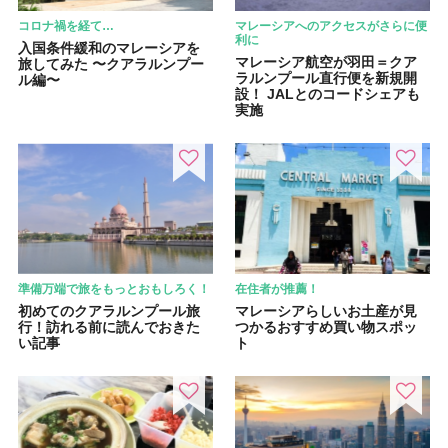
コロナ禍を経て…
マレーシアへのアクセスがさらに便
利に
入国条件緩和のマレーシアを
マレーシア航空が羽田＝クア
旅してみた 〜クアラルンプー
ラルンプール直行便を新規開
ル編〜
設！ JALとのコードシェアも
実施
準備万端で旅をもっとおもしろく！
在住者が推薦！
初めてのクアラルンプール旅
マレーシアらしいお土産が見
行！訪れる前に読んでおきた
つかるおすすめ買い物スポッ
い記事
ト