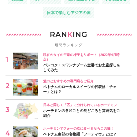
日本で楽しむアジアの国
RAN
K
ING
週間ランキング
現在のタイの空港の様子をリポート（2022年4月時
点）
バンコク・スワンナプーム空港でお土産探しを
してみた
魅力とおすすめの専門店をご紹介
ベトナムのローカルスイーツの代表格「チェ
ー」とは？
日本と同じく「区」に分けられているホーチミン
ホーチミンの各区ごとの見どころと雰囲気をご
紹介
ホーチミンでフォーの次に食べるならこの麺！
ベトナム南部の名物麺「フーティウ」とは？