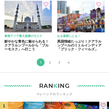
東南アジア最大規模のモスク
お土産探しにも！
鮮やかな青色に魅せられる！
異国情緒たっぷり！クアラル
クアラルンプールから「ブル
ンプールのリトルインディア
ーモスク」へ行こう
「ブリック・フィールズ」
1
2
3
4
RAN
K
ING
マレーシアのランキング