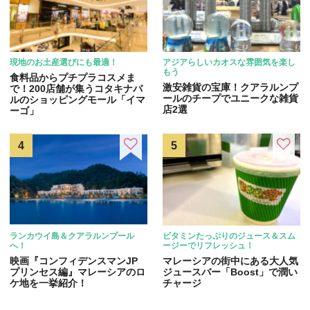
現地のお土産選びにも最適！
アジアらしいカオスな雰囲気を楽し
もう
食料品からプチプラコスメま
激安雑貨の宝庫！クアラルンプ
で！200店舗が集うコタキナバ
ールのチープでユニークな雑貨
ルのショッピングモール「イマ
店2選
ーゴ」
ランカウイ島＆クアラルンプール
ビタミンたっぷりのジュース＆スム
へ！
ージーでリフレッシュ！
映画『コンフィデンスマンJP
マレーシアの街中にある大人気
プリンセス編』マレーシアのロ
ジュースバー「Boost」で潤い
ケ地を一挙紹介！
チャージ