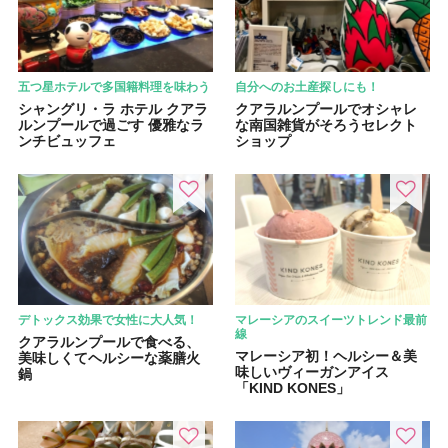
五つ星ホテルで多国籍料理を味わう
自分へのお土産探しにも！
シャングリ・ラ ホテル クアラ
クアラルンプールでオシャレ
ルンプールで過ごす 優雅なラ
な南国雑貨がそろうセレクト
ンチビュッフェ
ショップ
デトックス効果で女性に大人気！
マレーシアのスイーツトレンド最前
線
クアラルンプールで食べる、
マレーシア初！ヘルシー＆美
美味しくてヘルシーな薬膳火
味しいヴィーガンアイス
鍋
「KIND KONES」