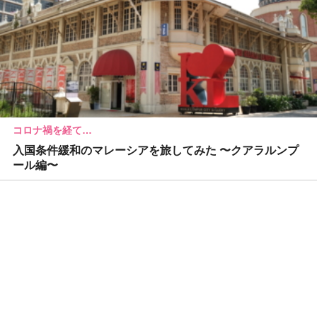
コロナ禍を経て…
入国条件緩和のマレーシアを旅してみた 〜クアラルンプ
ール編〜