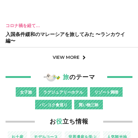
コロナ禍を経て…
入国条件緩和のマレーシアを旅してみた 〜ランカウイ
編〜
VIEW MORE
旅
のテーマ
女子旅
ラグジュアリーホテル
リゾート満喫
バンコク食巡り
買い物三昧
お
役
立ち情報
お土産
モデルコース
世界遺産を学ぶ
人気観光地