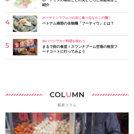
紹介
ホーチミンでフォーの次に食べるならこの麺！
ベトナム南部の名物麺「フーティウ」とは？
50バーツでタイ料理を味わう
まるで街の食堂！スワンナプーム空港の格安フ
ードコートに行ってみよう
COL
U
MN
最新コラム