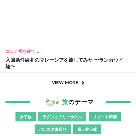
コロナ禍を経て…
入国条件緩和のマレーシアを旅してみた 〜ランカウイ
編〜
VIEW MORE
旅
のテーマ
女子旅
ラグジュアリーホテル
リゾート満喫
バンコク食巡り
買い物三昧