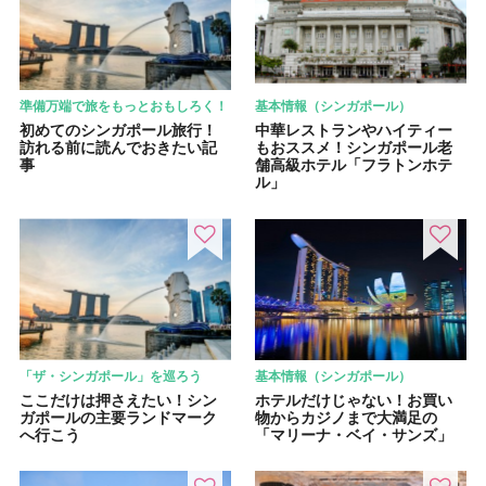
準備万端で旅をもっとおもしろく！
基本情報（シンガポール）
初めてのシンガポール旅行！
中華レストランやハイティー
訪れる前に読んでおきたい記
もおススメ！シンガポール老
事
舗高級ホテル「フラトンホテ
ル」
「ザ・シンガポール」を巡ろう
基本情報（シンガポール）
ここだけは押さえたい！シン
ホテルだけじゃない！お買い
ガポールの主要ランドマーク
物からカジノまで大満足の
へ行こう
「マリーナ・ベイ・サンズ」