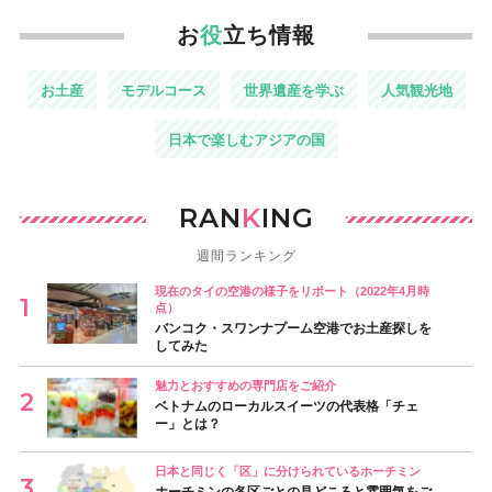
お
役
立ち情報
お土産
モデルコース
世界遺産を学ぶ
人気観光地
日本で楽しむアジアの国
RAN
K
ING
週間ランキング
現在のタイの空港の様子をリポート（2022年4月時
点）
バンコク・スワンナプーム空港でお土産探しを
してみた
魅力とおすすめの専門店をご紹介
ベトナムのローカルスイーツの代表格「チェ
ー」とは？
日本と同じく「区」に分けられているホーチミン
ホーチミンの各区ごとの見どころと雰囲気をご