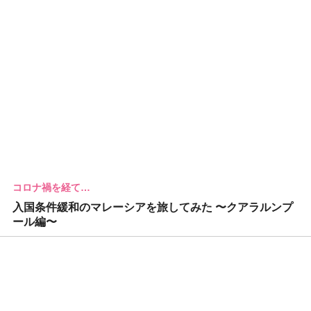
コロナ禍を経て…
入国条件緩和のマレーシアを旅してみた 〜クアラルンプ
ール編〜