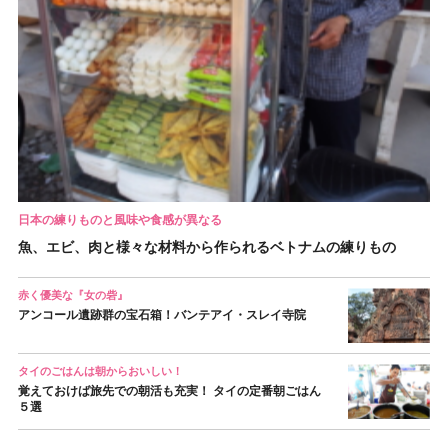
日本の練りものと風味や食感が異なる
魚、エビ、肉と様々な材料から作られるベトナムの練りもの
赤く優美な『女の砦』
アンコール遺跡群の宝石箱！バンテアイ・スレイ寺院
タイのごはんは朝からおいしい！
覚えておけば旅先での朝活も充実！ タイの定番朝ごはん
５選