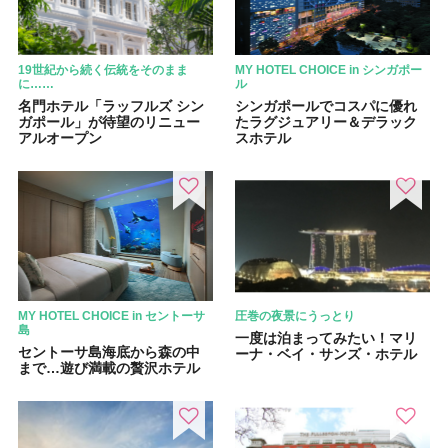
19世紀から続く伝統をそのまま
MY HOTEL CHOICE in シンガポー
に……
ル
名門ホテル「ラッフルズ シン
シンガポールでコスパに優れ
ガポール」が待望のリニュー
たラグジュアリー＆デラック
アルオープン
スホテル
MY HOTEL CHOICE in セントーサ
圧巻の夜景にうっとり
島
一度は泊まってみたい！マリ
セントーサ島海底から森の中
ーナ・ベイ・サンズ・ホテル
まで…遊び満載の贅沢ホテル