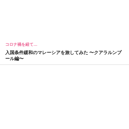
コロナ禍を経て…
入国条件緩和のマレーシアを旅してみた 〜クアラルンプ
ール編〜