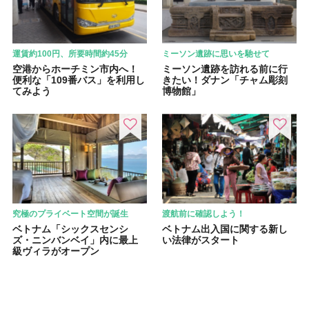
運賃約100円、所要時間約45分
ミーソン遺跡に思いを馳せて
空港からホーチミン市内へ！
ミーソン遺跡を訪れる前に行
便利な「109番バス」を利用し
きたい！ダナン「チャム彫刻
てみよう
博物館」
究極のプライベート空間が誕生
渡航前に確認しよう！
ベトナム「シックスセンシ
ベトナム出入国に関する新し
ズ・ニンバンベイ」内に最上
い法律がスタート
級ヴィラがオープン