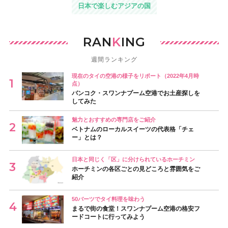
日本で楽しむアジアの国
RAN
K
ING
週間ランキング
現在のタイの空港の様子をリポート（2022年4月時
点）
バンコク・スワンナプーム空港でお土産探しを
してみた
魅力とおすすめの専門店をご紹介
ベトナムのローカルスイーツの代表格「チェ
ー」とは？
日本と同じく「区」に分けられているホーチミン
ホーチミンの各区ごとの見どころと雰囲気をご
紹介
50バーツでタイ料理を味わう
まるで街の食堂！スワンナプーム空港の格安フ
ードコートに行ってみよう