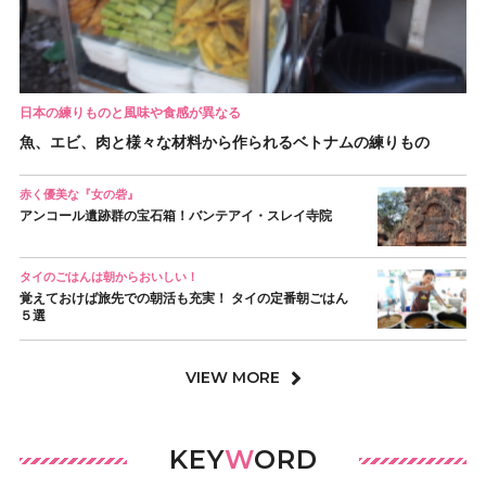
日本の練りものと風味や食感が異なる
魚、エビ、肉と様々な材料から作られるベトナムの練りもの
赤く優美な『女の砦』
アンコール遺跡群の宝石箱！バンテアイ・スレイ寺院
タイのごはんは朝からおいしい！
覚えておけば旅先での朝活も充実！ タイの定番朝ごはん
５選
VIEW MORE
KEY
W
ORD