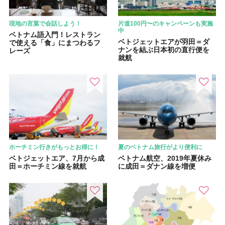
現地の言葉で会話しよう！
片道100円〜のキャンペーンも実施
中
ベトナム語入門！レストラン
ベトジェットエアが羽田＝ダ
で使える「食」にまつわるフ
ナンを結ぶ日本初の直行便を
レーズ
就航
ホーチミン行きがもっとお得に！
夏のベトナム旅行がより便利に
ベトジェットエア、7月から成
ベトナム航空、2019年夏休み
田＝ホーチミン線を就航
に成田＝ダナン線を増便