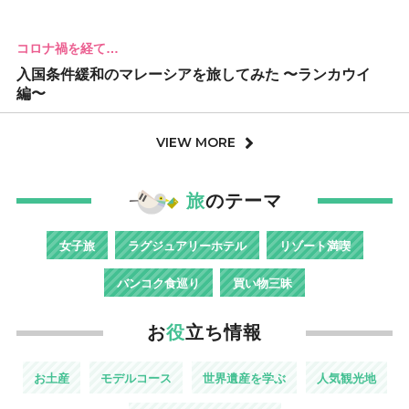
コロナ禍を経て…
入国条件緩和のマレーシアを旅してみた 〜ランカウイ
編〜
VIEW MORE
旅
のテーマ
女子旅
ラグジュアリーホテル
リゾート満喫
バンコク食巡り
買い物三昧
お
役
立ち情報
お土産
モデルコース
世界遺産を学ぶ
人気観光地