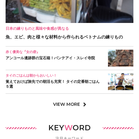
日本の練りものと風味や食感が異なる
魚、エビ、肉と様々な材料から作られるベトナムの練りもの
赤く優美な『女の砦』
アンコール遺跡群の宝石箱！バンテアイ・スレイ寺院
タイのごはんは朝からおいしい！
覚えておけば旅先での朝活も充実！ タイの定番朝ごはん
５選
VIEW MORE
KEY
W
ORD
注目キーワード