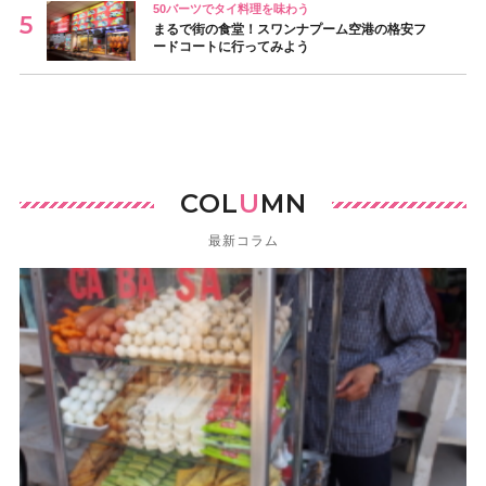
50バーツでタイ料理を味わう
まるで街の食堂！スワンナプーム空港の格安フ
ードコートに行ってみよう
COL
U
MN
最新コラム