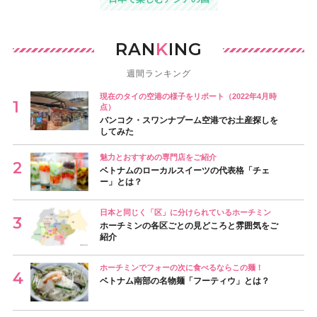
RAN
K
ING
週間ランキング
現在のタイの空港の様子をリポート（2022年4月時
点）
バンコク・スワンナプーム空港でお土産探しを
してみた
魅力とおすすめの専門店をご紹介
ベトナムのローカルスイーツの代表格「チェ
ー」とは？
日本と同じく「区」に分けられているホーチミン
ホーチミンの各区ごとの見どころと雰囲気をご
紹介
ホーチミンでフォーの次に食べるならこの麺！
ベトナム南部の名物麺「フーティウ」とは？