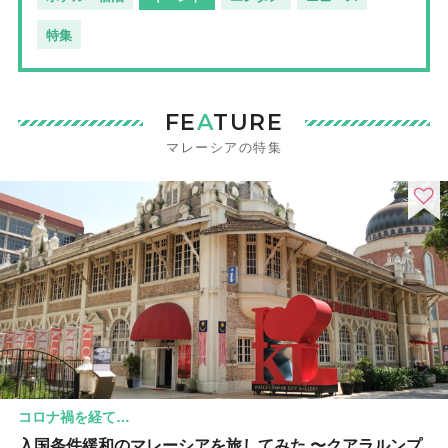
特集
FE
A
TURE
マレーシアの特集
コロナ禍を経て…
入国条件緩和のマレーシアを旅してみた 〜クアラルンプ