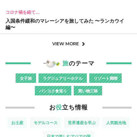
コロナ禍を経て…
入国条件緩和のマレーシアを旅してみた 〜ランカウイ
編〜
VIEW MORE
旅
のテーマ
女子旅
ラグジュアリーホテル
リゾート満喫
バンコク食巡り
買い物三昧
お
役
立ち情報
お土産
モデルコース
世界遺産を学ぶ
人気観光地
日本で楽しむアジアの国