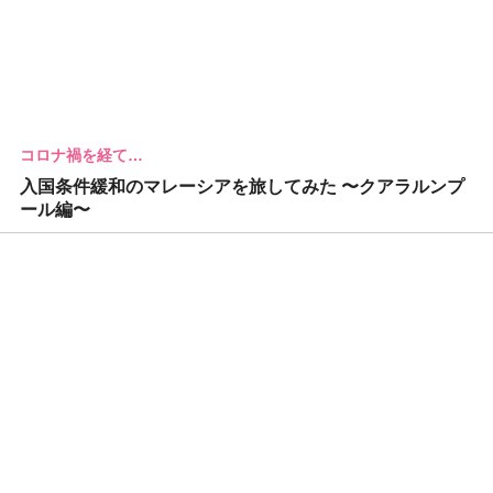
コロナ禍を経て…
入国条件緩和のマレーシアを旅してみた 〜クアラルンプ
ール編〜