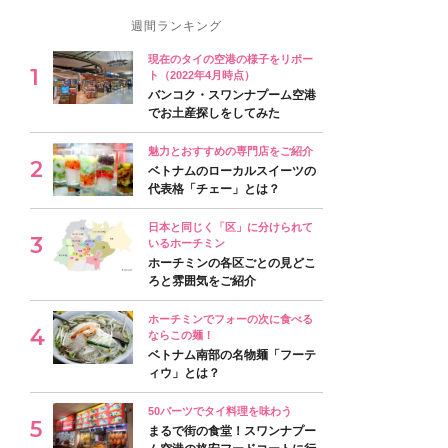
週間ランキング
現在のタイの空港の様子をリポー
ト（2022年4月時点）
バンコク・スワンナプーム空港
でお土産探しをしてみた
魅力とおすすめの専門店をご紹介
ベトナムのローカルスイーツの
代表格「チェー」とは？
日本と同じく「区」に分けられて
いるホーチミン
ホーチミンの各区ごとの見どこ
ろと雰囲気をご紹介
ホーチミンでフォーの次に食べる
ならこの麺！
ベトナム南部の名物麺「フーテ
ィウ」とは？
50バーツでタイ料理を味わう
まるで街の食堂！スワンナプー