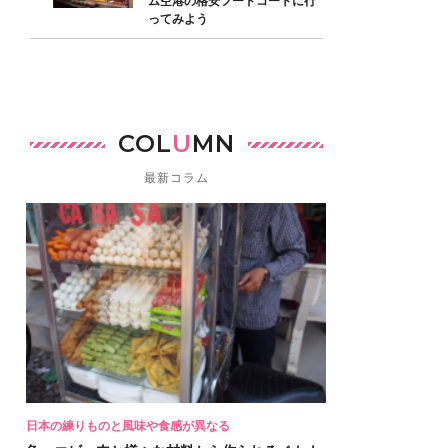
ム空港の格安フードコートに行
ってみよう
COL
U
MN
最新コラム
日本の練りものと風味や食感が異なる