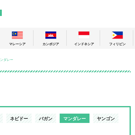
! 東南アジアの今が分かる旅の情報サイト
ア
マレーシア
カンボジア
インドネシア
フィリピン
ンダレー
ネピドー
バガン
マンダレー
ヤンゴン