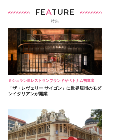
FE
A
TURE
特集
ミシュラン星レストランブランドがベトナム初進出
「ザ・レヴェリー サイゴン」に世界屈指のモダ
ンイタリアンが開業