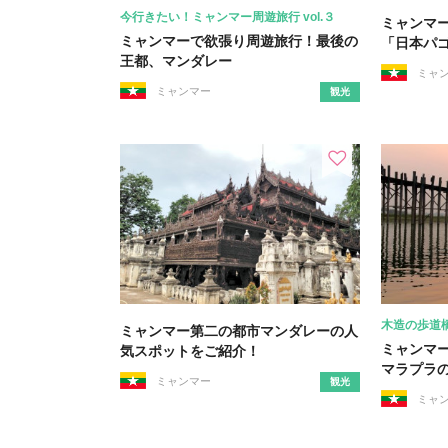
今行きたい！ミャンマー周遊旅行 vol.３
ミャンマ
ミャンマーで欲張り周遊旅行！最後の
「日本パ
王都、マンダレー
ミャ
ミャンマー
観光
木造の歩道
ミャンマー第二の都市マンダレーの人
ミャンマ
気スポットをご紹介！
マラプラ
ミャンマー
観光
ミャ