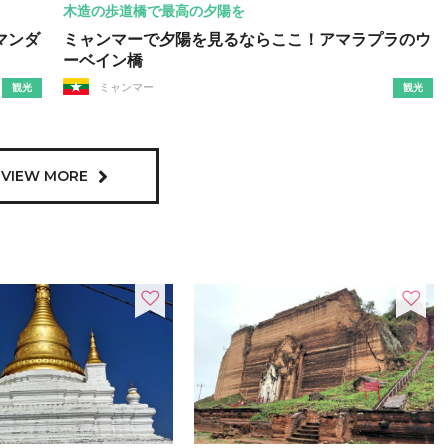
木造の歩道橋で最高の夕陽を
マンダ
ミャンマーで夕陽を見るならここ！アマラプラのウ
ーベイン橋
ミャンマー
観光
観光
VIEW MORE