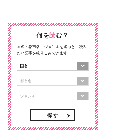
何を
読
む？
国名・都市名、ジャンルを選ぶと、読み
たい記事を絞りこみできます
探 す