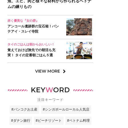
魚、エビ、肉と様々な材料から作られるベトナ
ムの練りもの
赤く優美な『女の砦』
アンコール遺跡群の宝石箱！バン
テアイ・スレイ寺院
タイのごはんは朝からおいしい！
覚えておけば旅先での朝活も充
実！ タイの定番朝ごはん５選
VIEW MORE
KEY
W
ORD
注目キーワード
#バンコクお土産
#シンガポールローカル人気店
#ダナン旅行
#ビーチリゾート
#ベトナム料理