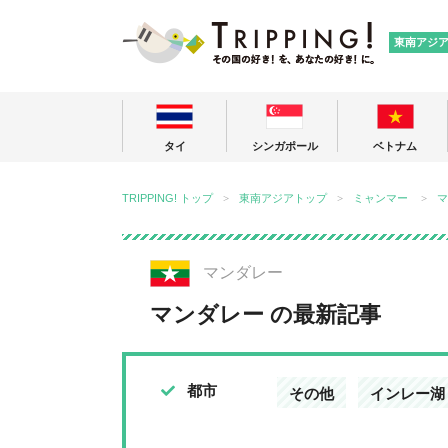
TRIPPING
東南アジ
タイ
シンガポール
ベトナム
TRIPPING! トップ
東南アジアトップ
ミャンマー
マ
マンダレー
マンダレー の最新記事
都市
その他
インレー湖