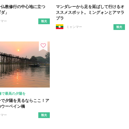
ー仏教修行の中心地に立つ
マンダレーから足を延ばして行けるオ
ゴダ」
ススメスポット。ミングォンとアマラ
プラ
ンマー
観光
ミャンマー
観光
橋で最高の夕陽を
ーで夕陽を見るならここ！ア
のウーベイン橋
ンマー
観光