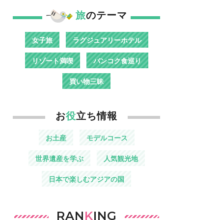
旅
のテーマ
女子旅
ラグジュアリーホテル
リゾート満喫
バンコク食巡り
買い物三昧
お
役
立ち情報
お土産
モデルコース
世界遺産を学ぶ
人気観光地
日本で楽しむアジアの国
RAN
K
ING