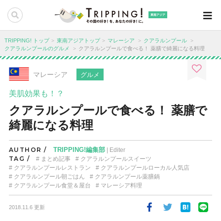
東南アジア
TRIPPING! トップ
東南アジアトップ
マレーシア
クアラルンプール
クアラルンプールのグルメ
クアラルンプールで食べる！ 薬膳で綺麗になる料理
マレーシア
グルメ
美肌効果も！？
クアラルンプールで食べる！ 薬膳で
綺麗になる料理
AUTHOR /
TRIPPING!編集部
| Editer
TAG /
まとめ記事
クアラルンプールスイーツ
クアラルンプールレストラン
クアラルンプールローカル人気店
クアラルンプール朝ごはん
クアラルンプール薬膳鍋
クアラルンプール食堂＆屋台
マレーシア料理
2018.11.6 更新