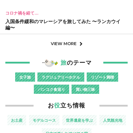
コロナ禍を経て…
入国条件緩和のマレーシアを旅してみた 〜ランカウイ
編〜
VIEW MORE
旅
のテーマ
女子旅
ラグジュアリーホテル
リゾート満喫
バンコク食巡り
買い物三昧
お
役
立ち情報
お土産
モデルコース
世界遺産を学ぶ
人気観光地