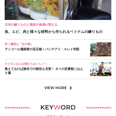
日本の練りものと風味や食感が異なる
魚、エビ、肉と様々な材料から作られるベトナムの練りもの
赤く優美な『女の砦』
アンコール遺跡群の宝石箱！バンテアイ・スレイ寺院
タイのごはんは朝からおいしい！
覚えておけば旅先での朝活も充実！ タイの定番朝ごはん
５選
VIEW MORE
KEY
W
ORD