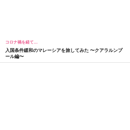
コロナ禍を経て…
入国条件緩和のマレーシアを旅してみた 〜クアラルンプ
ール編〜