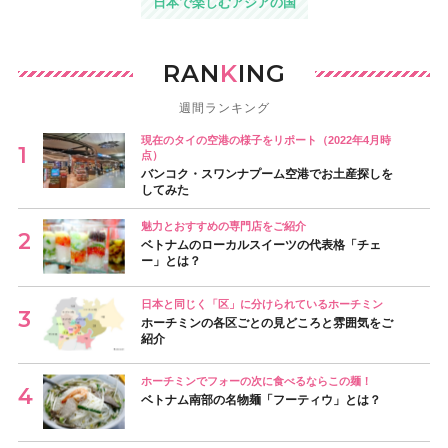
日本で楽しむアジアの国
RAN
K
ING
週間ランキング
現在のタイの空港の様子をリポート（2022年4月時
点）
バンコク・スワンナプーム空港でお土産探しを
してみた
魅力とおすすめの専門店をご紹介
ベトナムのローカルスイーツの代表格「チェ
ー」とは？
日本と同じく「区」に分けられているホーチミン
ホーチミンの各区ごとの見どころと雰囲気をご
紹介
ホーチミンでフォーの次に食べるならこの麺！
ベトナム南部の名物麺「フーティウ」とは？