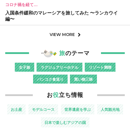
コロナ禍を経て…
入国条件緩和のマレーシアを旅してみた 〜ランカウイ
編〜
VIEW MORE
旅
のテーマ
女子旅
ラグジュアリーホテル
リゾート満喫
バンコク食巡り
買い物三昧
お
役
立ち情報
お土産
モデルコース
世界遺産を学ぶ
人気観光地
日本で楽しむアジアの国