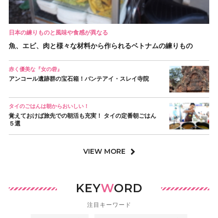
日本の練りものと風味や食感が異なる
魚、エビ、肉と様々な材料から作られるベトナムの練りもの
赤く優美な『女の砦』
アンコール遺跡群の宝石箱！バンテアイ・スレイ寺院
タイのごはんは朝からおいしい！
覚えておけば旅先での朝活も充実！ タイの定番朝ごはん
５選
VIEW MORE
KEY
W
ORD
注目キーワード