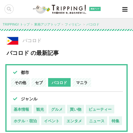
東南アジア
TRIPPING! トップ
東南アジアトップ
フィリピン
バコロド
バコロド
バコロド の最新記事
都市
その他
セブ
バコロド
マニラ
ジャンル
基本情報
観光
グルメ
買い物
ビューティー
ホテル・宿泊
イベント
エンタメ
ニュース
特集