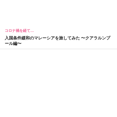
コロナ禍を経て…
入国条件緩和のマレーシアを旅してみた 〜クアラルンプ
ール編〜