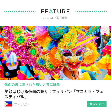
FE
A
TURE
バコロドの特集
仮面の裏に隠された想いと共に踊る
笑顔はじける仮面の祭り！フィリピン「マスカラ・フェ
スティバル」
カルチャー
フィリピン