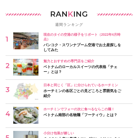
RAN
K
ING
週間ランキング
現在のタイの空港の様子をリポート（2022年4月時
点）
バンコク・スワンナプーム空港でお土産探しを
してみた
魅力とおすすめの専門店をご紹介
ベトナムのローカルスイーツの代表格「チェ
ー」とは？
日本と同じく「区」に分けられているホーチミン
ホーチミンの各区ごとの見どころと雰囲気をご
紹介
ホーチミンでフォーの次に食べるならこの麺！
ベトナム南部の名物麺「フーティウ」とは？
小分け包装が嬉しい