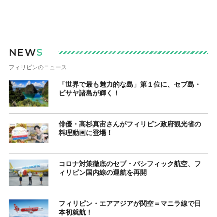
NEW
S
フィリピンのニュース
「世界で最も魅力的な島」第１位に、セブ島・
ビサヤ諸島が輝く！
俳優・高杉真宙さんがフィリピン政府観光省の
料理動画に登場！
コロナ対策徹底のセブ・パシフィック航空、フ
ィリピン国内線の運航を再開
フィリピン・エアアジアが関空＝マニラ線で日
本初就航！