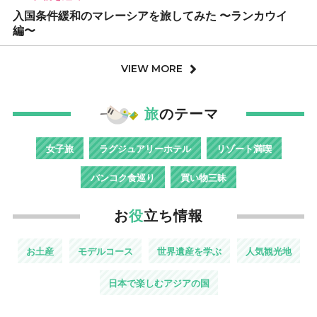
入国条件緩和のマレーシアを旅してみた 〜ランカウイ
編〜
VIEW MORE
旅
のテーマ
女子旅
ラグジュアリーホテル
リゾート満喫
バンコク食巡り
買い物三昧
お
役
立ち情報
お土産
モデルコース
世界遺産を学ぶ
人気観光地
日本で楽しむアジアの国