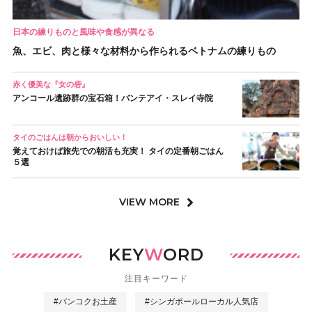
日本の練りものと風味や食感が異なる
魚、エビ、肉と様々な材料から作られるベトナムの練りもの
赤く優美な『女の砦』
アンコール遺跡群の宝石箱！バンテアイ・スレイ寺院
タイのごはんは朝からおいしい！
覚えておけば旅先での朝活も充実！ タイの定番朝ごはん
５選
VIEW MORE
KEY
W
ORD
注目キーワード
#バンコクお土産
#シンガポールローカル人気店