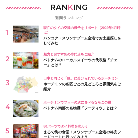
RAN
K
ING
週間ランキング
現在のタイの空港の様子をリポート（2022年4月時
点）
バンコク・スワンナプーム空港でお土産探しを
してみた
魅力とおすすめの専門店をご紹介
ベトナムのローカルスイーツの代表格「チェ
ー」とは？
日本と同じく「区」に分けられているホーチミン
ホーチミンの各区ごとの見どころと雰囲気をご
紹介
ホーチミンでフォーの次に食べるならこの麺！
ベトナム南部の名物麺「フーティウ」とは？
50バーツでタイ料理を味わう
まるで街の食堂！スワンナプーム空港の格安フ
ードコートに行ってみよう