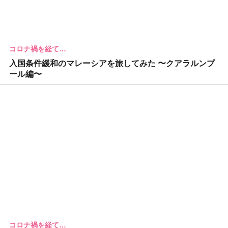
コロナ禍を経て…
入国条件緩和のマレーシアを旅してみた 〜クアラルンプ
ール編〜
コロナ禍を経て…