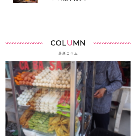
COL
U
MN
最新コラム