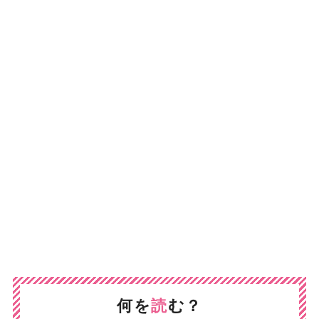
何を
読
む？