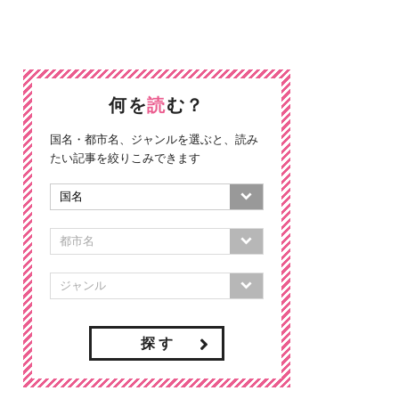
何を
読
む？
国名・都市名、ジャンルを選ぶと、読み
たい記事を絞りこみできます
探 す