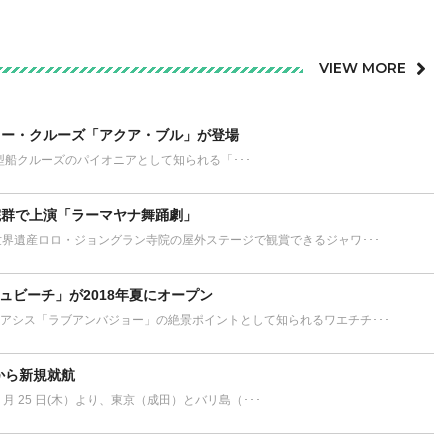
VIEW MORE
リー・クルーズ「アクア・ブル」が登場
リーな小型船クルーズのパイオニアとして知られる「･･･
院群で上演「ラーマヤナ舞踊劇」
世界遺産ロロ・ジョングラン寺院の屋外ステージで観賞できるジャワ･･･
チュビーチ」が2018年夏にオープン
アシス「ラブアンバジョー」の絶景ポイントとして知られるワエチチ･･･
月から新規就航
 5 月 25 日(木）より、東京（成田）とバリ島（･･･