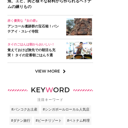
魚、エビ、肉と様々な材料から作られるベトナ
ムの練りもの
赤く優美な『女の砦』
アンコール遺跡群の宝石箱！バン
テアイ・スレイ寺院
タイのごはんは朝からおいしい！
覚えておけば旅先での朝活も充
実！ タイの定番朝ごはん５選
VIEW MORE
KEY
W
ORD
注目キーワード
#バンコクお土産
#シンガポールローカル人気店
#ダナン旅行
#ビーチリゾート
#ベトナム料理