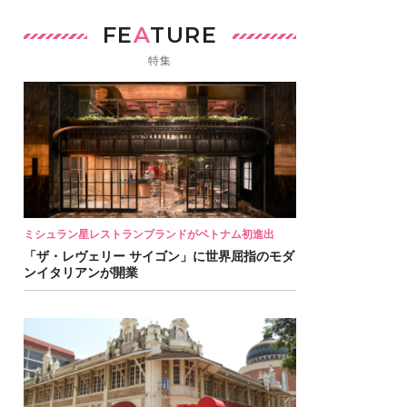
FE
A
TURE
特集
ミシュラン星レストランブランドがベトナム初進出
「ザ・レヴェリー サイゴン」に世界屈指のモダ
ンイタリアンが開業