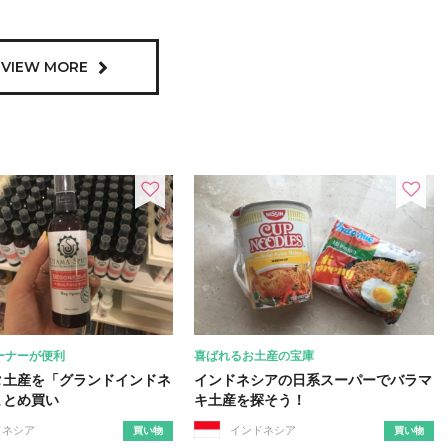
VIEW MORE
ーナーが便利
喜ばれるお土産の宝庫
タ土産を「グランドインドネ
インドネシアの日系スーパーでバラマ
まとめ買い
キ土産を探そう！
ドネシア
インドネシア
買い物
買い物