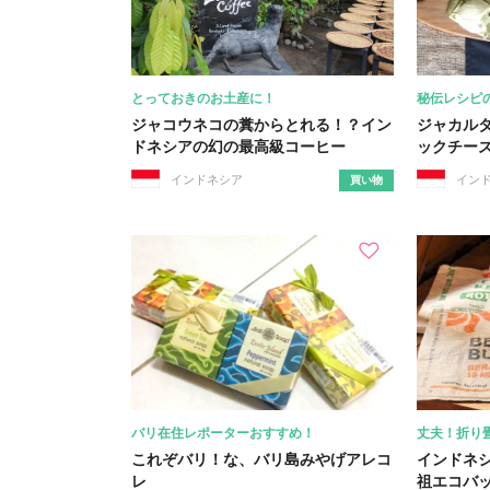
とっておきのお土産に！
秘伝レシピ
ジャコウネコの糞からとれる！？イン
ジャカル
ドネシアの幻の最高級コーヒー
ックチー
インドネシア
イン
買い物
バリ在住レポーターおすすめ！
丈夫！折り
これぞバリ！な、バリ島みやげアレコ
インドネ
レ
祖エコバ