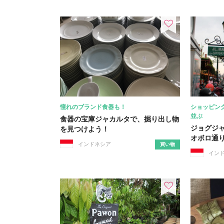
憧れのブランド食器も！
ショッピン
並ぶ
食器の宝庫ジャカルタで、掘り出し物
ジョグジ
を見つけよう！
オボロ通
インドネシア
買い物
イン