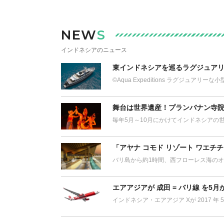
NEW
S
インドネシアのニュース
東インドネシアを巡るラグジュア
©Aqua Expeditions ラグジュア
舞台は世界遺産！プランバナン寺
毎年5月～10月にかけてインドネシアの
「アヤナ コモド リゾート ワエチ
バリ島から約1時間、西フローレス海のオ
エアアジアが 成田 = バリ線 を5
インドネシア・エアアジア Xが 2017 年