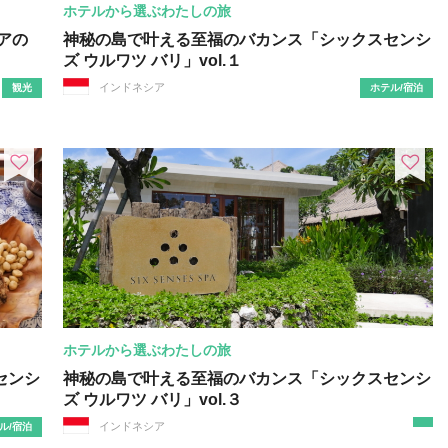
ホテルから選ぶわたしの旅
アの
神秘の島で叶える至福のバカンス「シックスセンシ
ズ ウルワツ バリ」vol.１
インドネシア
観光
ホテル/宿泊
ホテルから選ぶわたしの旅
センシ
神秘の島で叶える至福のバカンス「シックスセンシ
ズ ウルワツ バリ」vol.３
インドネシア
ル/宿泊