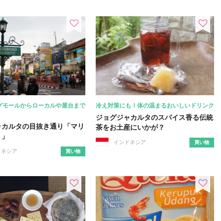
グモールからローカルや屋台まで
冷え対策にも！体の温まるおいしいドリンク
ジョグジャカルタのスパイス香る伝統
ャカルタの目抜き通り「マリ
茶をお土産にいかが？
り」
インドネシア
買い物
ドネシア
買い物