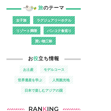
旅
のテーマ
女子旅
ラグジュアリーホテル
リゾート満喫
バンコク食巡り
買い物三昧
お
役
立ち情報
お土産
モデルコース
世界遺産を学ぶ
人気観光地
日本で楽しむアジアの国
RAN
K
ING