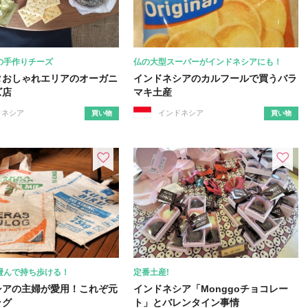
の手作りチーズ
仏の大型スーパーがインドネシアにも！
タおしゃれエリアのオーガニ
インドネシアのカルフールで買うバラ
ズ店
マキ土産
ドネシア
インドネシア
買い物
買い物
畳んで持ち歩ける！
定番土産!
シアの主婦が愛用！これぞ元
インドネシア「Monggoチョコレー
ッグ
ト」とバレンタイン事情