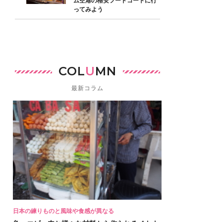
ム空港の格安フードコートに行
ってみよう
COL
U
MN
最新コラム
日本の練りものと風味や食感が異なる