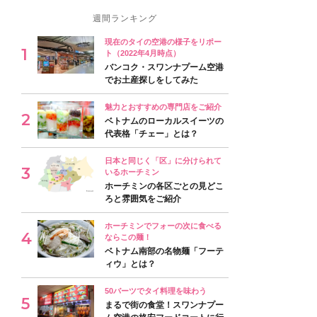
週間ランキング
現在のタイの空港の様子をリポー
ト（2022年4月時点）
バンコク・スワンナプーム空港
でお土産探しをしてみた
魅力とおすすめの専門店をご紹介
ベトナムのローカルスイーツの
代表格「チェー」とは？
日本と同じく「区」に分けられて
いるホーチミン
ホーチミンの各区ごとの見どこ
ろと雰囲気をご紹介
ホーチミンでフォーの次に食べる
ならこの麺！
ベトナム南部の名物麺「フーテ
ィウ」とは？
50バーツでタイ料理を味わう
まるで街の食堂！スワンナプー