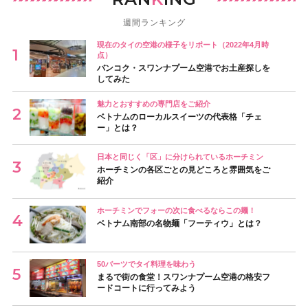
週間ランキング
現在のタイの空港の様子をリポート（2022年4月時
点）
バンコク・スワンナプーム空港でお土産探しを
してみた
魅力とおすすめの専門店をご紹介
ベトナムのローカルスイーツの代表格「チェ
ー」とは？
日本と同じく「区」に分けられているホーチミン
ホーチミンの各区ごとの見どころと雰囲気をご
紹介
ホーチミンでフォーの次に食べるならこの麺！
ベトナム南部の名物麺「フーティウ」とは？
50バーツでタイ料理を味わう
まるで街の食堂！スワンナプーム空港の格安フ
ードコートに行ってみよう