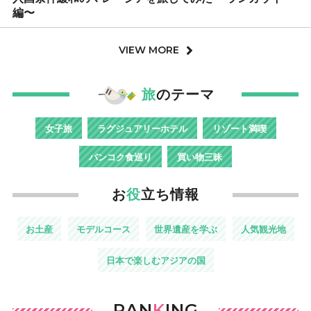
編〜
VIEW MORE
旅
のテーマ
女子旅
ラグジュアリーホテル
リゾート満喫
バンコク食巡り
買い物三昧
お
役
立ち情報
お土産
モデルコース
世界遺産を学ぶ
人気観光地
日本で楽しむアジアの国
RAN
K
ING