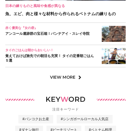
日本の練りものと風味や食感が異なる
魚、エビ、肉と様々な材料から作られるベトナムの練りもの
赤く優美な『女の砦』
アンコール遺跡群の宝石箱！バンテアイ・スレイ寺院
タイのごはんは朝からおいしい！
覚えておけば旅先での朝活も充実！ タイの定番朝ごはん
５選
VIEW MORE
KEY
W
ORD
注目キーワード
#バンコクお土産
#シンガポールローカル人気店
#ダナン旅行
#ビーチリゾート
#ベトナム料理