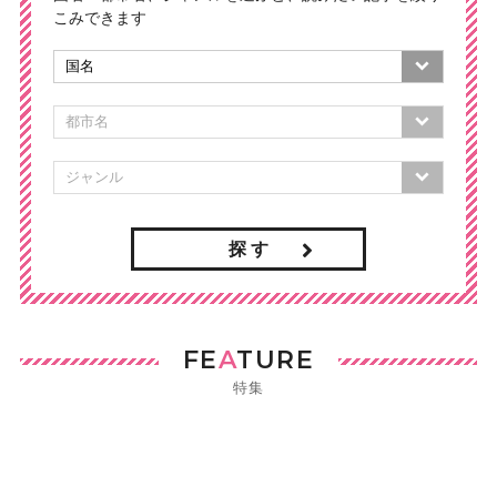
こみできます
探 す
FE
A
TURE
特集