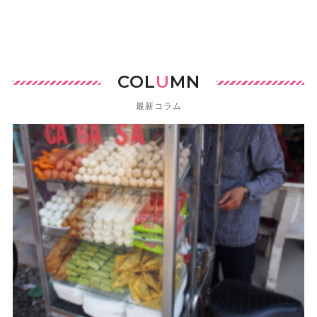
COL
U
MN
最新コラム