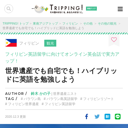
東南アジア
TRIPPING! トップ
東南アジアトップ
フィリピン
その他
その他の観光
世界遺産でも自宅でも！ハイブリッドに英語を勉強しよう
フィリピン
観光
フィリピン英語留学に向けてオンライン英会話で実力ア
ップ！
世界遺産でも自宅でも！ハイブリッ
ドに英語を勉強しよう
AUTHOR /
鈴木 かの子
| 世界遺産ニスト
TAG /
パラワン島
パラワン島英語留学
フィリピンリゾート
フィリピン世界遺産
フィリピン英語留学
2020.12.3 更新