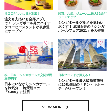
注目店がついに日本進出！
惣菜、お酒、ジュース…最大36品が
ラインナップ
注文も支払いも全部アプリ
シンガポールグルメを味わい
で！ シンガポール発のハイテ
尽くす！ 成城石井の「シンガ
クコーヒースタンドが表参道
ポールフェア2021」を大特集
にオープン
祝！日本・シンガポール外交関係樹
日本ブランドが買える！
立55周年
シンガポール最大級商業施設
日本にいながらシンガポール
に10店舗目の「ドン・キホー
を旅気分！ 施策続々の
テ」がオープン！
「SJ55」に注目
VIEW MORE