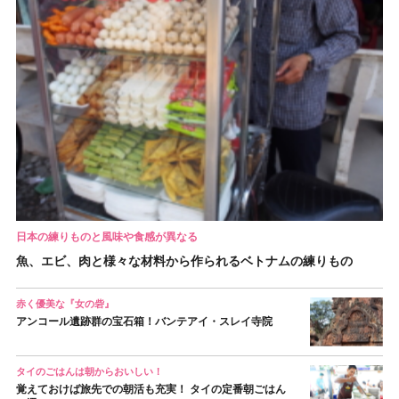
日本の練りものと風味や食感が異なる
魚、エビ、肉と様々な材料から作られるベトナムの練りもの
赤く優美な『女の砦』
アンコール遺跡群の宝石箱！バンテアイ・スレイ寺院
タイのごはんは朝からおいしい！
覚えておけば旅先での朝活も充実！ タイの定番朝ごはん