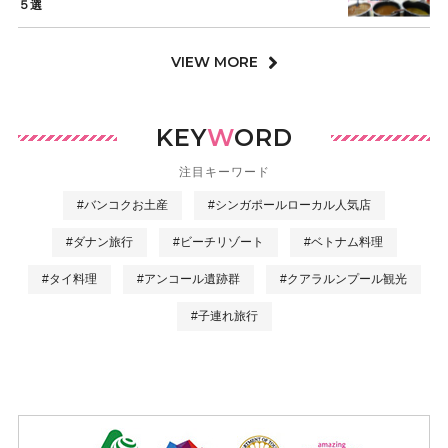
５選
VIEW MORE
KEY
W
ORD
注目キーワード
#バンコクお土産
#シンガポールローカル人気店
#ダナン旅行
#ビーチリゾート
#ベトナム料理
#タイ料理
#アンコール遺跡群
#クアラルンプール観光
#子連れ旅行