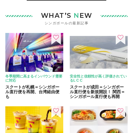
WHAT’S
N
EW
シンガポールの最新記事
冬季期間に高まるインバウンド需要
安全性と信頼性が高く評価されてい
に対応
るL C C
スクートが札幌＝シンガポー
スクートが成田＝シンガポー
ル直行便を再開、台湾経由便
ル直行便を新規開設！ 関西＝
も
シンガポール直行便も再開