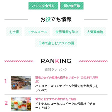
バンコク食巡り
買い物三昧
お
役
立ち情報
お土産
モデルコース
世界遺産を学ぶ
人気観光地
日本で楽しむアジアの国
RAN
K
ING
週間ランキング
現在のタイの空港の様子をリポート（2022年4月時
点）
バンコク・スワンナプーム空港でお土産探しを
してみた
魅力とおすすめの専門店をご紹介
ベトナムのローカルスイーツの代表格「チェ
ー」とは？