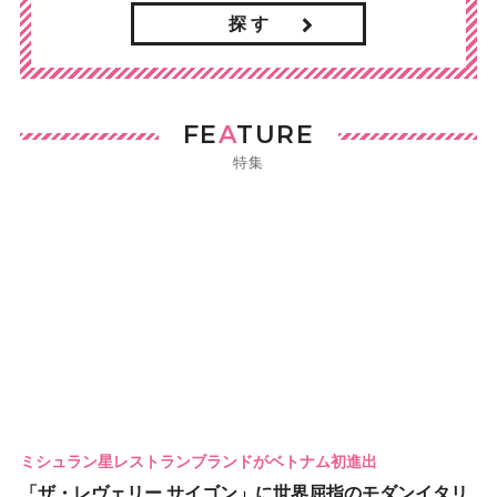
探 す
FE
A
TURE
特集
ミシュラン星レストランブランドがベトナム初進出
「ザ・レヴェリー サイゴン」に世界屈指のモダンイタリ