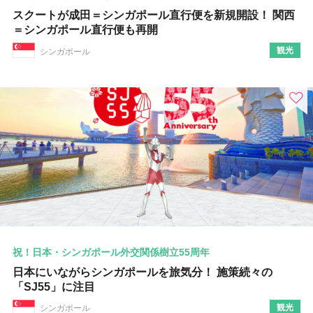
スクートが成田＝シンガポール直行便を新規開設！ 関西
＝シンガポール直行便も再開
観光
シンガポール
祝！日本・シンガポール外交関係樹立55周年
日本にいながらシンガポールを旅気分！ 施策続々の
「SJ55」に注目
観光
シンガポール