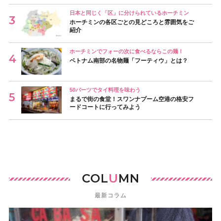
日本と同じく「区」に分けられているホーチミン
ホーチミンの各区ごとの見どころと雰囲気をご
紹介
ホーチミンでフォーの次に食べるならこの麺！
ベトナム南部の名物麺「フーティウ」とは？
50バーツでタイ料理を味わう
まるで街の食堂！スワンナプーム空港の格安フ
ードコートに行ってみよう
COL
U
MN
最新コラム