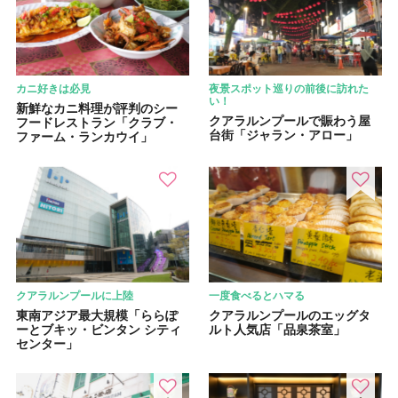
カニ好きは必見
夜景スポット巡りの前後に訪れた
い！
新鮮なカニ料理が評判のシー
クアラルンプールで賑わう屋
フードレストラン「クラブ・
台街「ジャラン・アロー」
ファーム・ランカウイ」
クアラルンプールに上陸
一度食べるとハマる
東南アジア最大規模「ららぽ
クアラルンプールのエッグタ
ーとブキッ・ビンタン シティ
ルト人気店「品泉茶室」
センター」