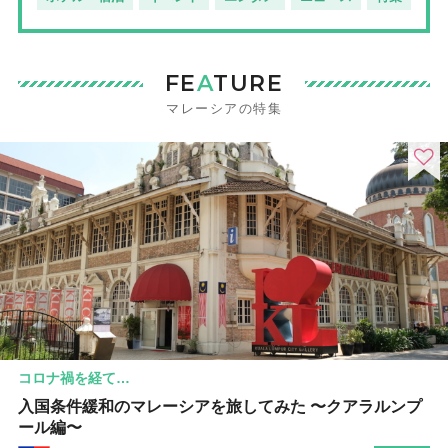
FE
A
TURE
マレーシアの特集
コロナ禍を経て…
入国条件緩和のマレーシアを旅してみた 〜クアラルンプ
ール編〜