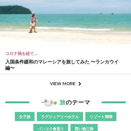
コロナ禍を経て…
入国条件緩和のマレーシアを旅してみた 〜ランカウイ
編〜
VIEW MORE
旅
のテーマ
女子旅
ラグジュアリーホテル
リゾート満喫
バンコク食巡り
買い物三昧