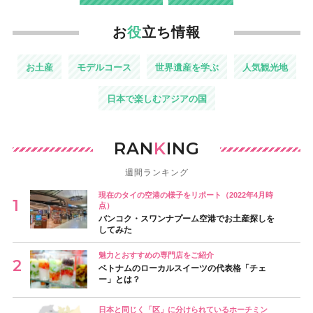
お
役
立ち情報
お土産
モデルコース
世界遺産を学ぶ
人気観光地
日本で楽しむアジアの国
RAN
K
ING
週間ランキング
現在のタイの空港の様子をリポート（2022年4月時
点）
バンコク・スワンナプーム空港でお土産探しを
してみた
魅力とおすすめの専門店をご紹介
ベトナムのローカルスイーツの代表格「チェ
ー」とは？
日本と同じく「区」に分けられているホーチミン