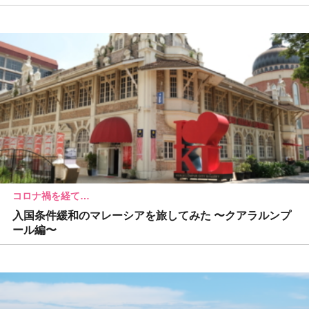
コロナ禍を経て…
入国条件緩和のマレーシアを旅してみた 〜クアラルンプ
ール編〜