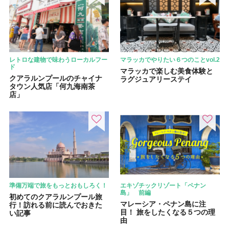
レトロな建物で味わうローカルフー
マラッカでやりたい６つのことvol.2
ド
マラッカで楽しむ美食体験と
クアラルンプールのチャイナ
ラグジュアリーステイ
タウン人気店「何九海南茶
店」
準備万端で旅をもっとおもしろく！
エキゾチックリゾート「ペナン
島」 前編
初めてのクアラルンプール旅
マレーシア・ペナン島に注
行！訪れる前に読んでおきた
目！ 旅をしたくなる５つの理
い記事
由