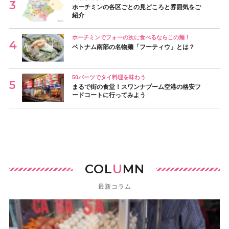
ホーチミンの各区ごとの見どころと雰囲気をご
紹介
ホーチミンでフォーの次に食べるならこの麺！
ベトナム南部の名物麺「フーティウ」とは？
50バーツでタイ料理を味わう
まるで街の食堂！スワンナプーム空港の格安フ
ードコートに行ってみよう
COL
U
MN
最新コラム