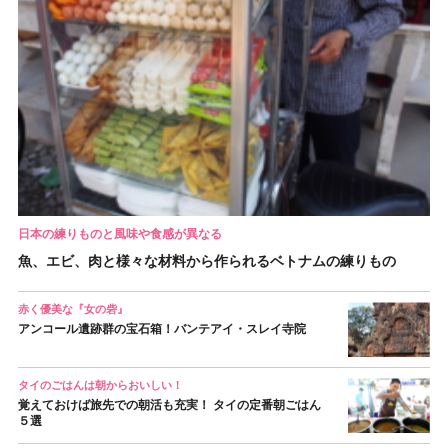
日本の練りものと風味や食感が異なる
魚、エビ、肉と様々な材料から作られるベトナムの練りもの
赤く優美な『女の砦』
アンコール遺跡群の宝石箱！バンテアイ・スレイ寺院
タイのごはんは朝からおいしい！
覚えておけば旅先での朝活も充実！ タイの定番朝ごはん
５選