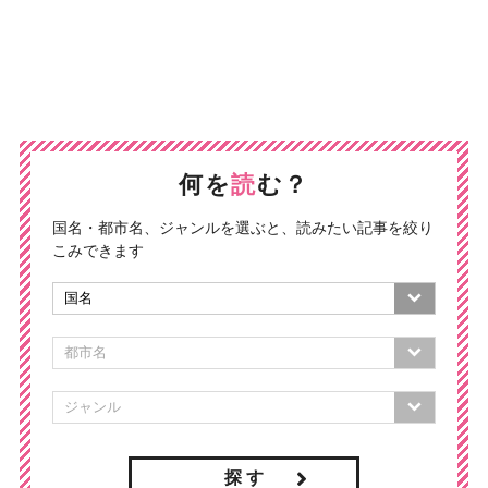
何を
読
む？
国名・都市名、ジャンルを選ぶと、読みたい記事を絞り
こみできます
探 す