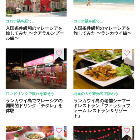
コロナ禍を経て…
コロナ禍を経て…
入国条件緩和のマレーシアを
入国条件緩和のマレーシアを
旅してみた 〜クアラルンプー
旅してみた 〜ランカウイ編〜
ル編〜
甘いドリンクで疲れを癒そう
地元の人や観光客で賑わう
ランカウイ島でマレーシアの
ランカウイ島の老舗シーフー
国民的ドリンク「テタレ」を
ドレストラン「フィッシュフ
体験
ァーム レストラン＆リゾー
ト」