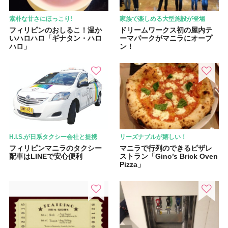
素朴な甘さにほっこり!
家族で楽しめる大型施設が登場
フィリピンのおしるこ！温か
ドリームワークス初の屋内テ
いハロハロ「ギナタン・ハロ
ーマパークがマニラにオープ
ハロ」
ン！
H.I.S.が日系タクシー会社と提携
リーズナブルが嬉しい！
フィリピンマニラのタクシー
マニラで行列のできるピザレ
配車はLINEで安心便利
ストラン「Gino’s Brick Oven
Pizza」