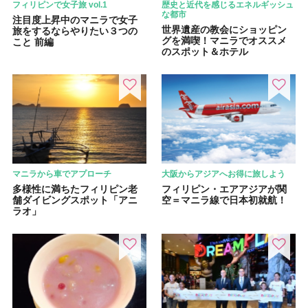
フィリピンで女子旅 vol.1
歴史と近代を感じるエネルギッシュ
な都市
注目度上昇中のマニラで女子
世界遺産の教会にショッピン
旅をするならやりたい３つの
グを満喫！マニラでオススメ
こと 前編
のスポット＆ホテル
マニラから車でアプローチ
大阪からアジアへお得に旅しよう
多様性に満ちたフィリピン老
フィリピン・エアアジアが関
舗ダイビングスポット「アニ
空＝マニラ線で日本初就航！
ラオ」