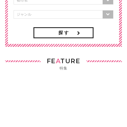
探 す
FE
A
TURE
特集