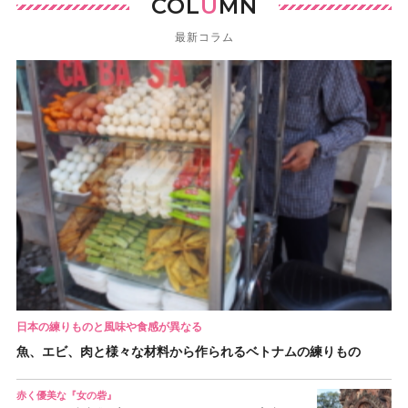
COL
U
MN
最新コラム
日本の練りものと風味や食感が異なる
魚、エビ、肉と様々な材料から作られるベトナムの練りもの
赤く優美な『女の砦』