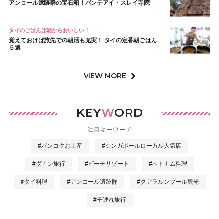
アンコール遺跡群の宝石箱！バンテアイ・スレイ寺院
タイのごはんは朝からおいしい！
覚えておけば旅先での朝活も充実！ タイの定番朝ごはん
５選
VIEW MORE
KEY
W
ORD
注目キーワード
#バンコクお土産
#シンガポールローカル人気店
#ダナン旅行
#ビーチリゾート
#ベトナム料理
#タイ料理
#アンコール遺跡群
#クアラルンプール観光
#子連れ旅行