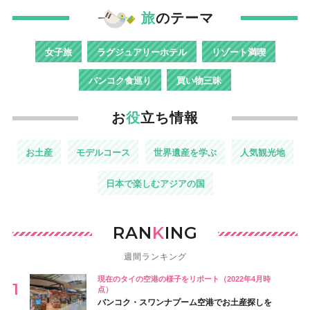
旅
のテーマ
女子旅
ラグジュアリーホテル
リゾート満喫
バンコク食巡り
買い物三昧
お
役
立ち情報
お土産
モデルコース
世界遺産を学ぶ
人気観光地
日本で楽しむアジアの国
RAN
K
ING
週間ランキング
現在のタイの空港の様子をリポート（2022年4月時
点）
バンコク・スワンナプーム空港でお土産探しを