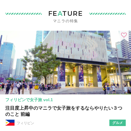
FE
A
TURE
マニラの特集
フィリピンで女子旅 vol.1
注目度上昇中のマニラで女子旅をするならやりたい３つ
のこと 前編
グルメ
フィリピン