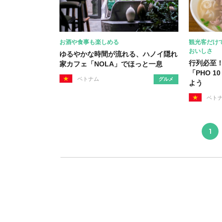
お酒や食事も楽しめる
観光客だけ
おいしさ
ゆるやかな時間が流れる、ハノイ隠れ
行列必至
家カフェ「NOLA」でほっと一息
「PHO 1
ベトナム
グルメ
よう
ベト
1