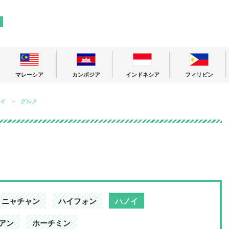
! 東南アジアの今が分かる旅の情報サイト
ア
マレーシア
カンボジア
インドネシア
フィリピン
イ
グルメ
ニャチャン
ハイフォン
ハノイ
アン
ホーチミン