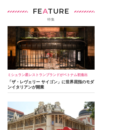
FE
A
TURE
特集
ミシュラン星レストランブランドがベトナム初進出
「ザ・レヴェリー サイゴン」に世界屈指のモダ
ンイタリアンが開業