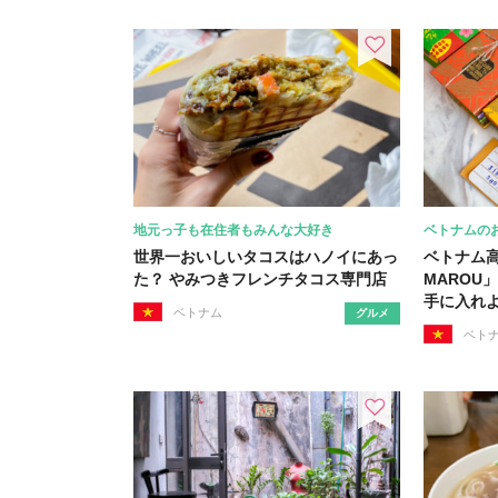
地元っ子も在住者もみんな大好き
ベトナムのお
世界一おいしいタコスはハノイにあっ
ベトナム高
た？ やみつきフレンチタコス専門店
MAROU
手に入れ
ベトナム
グルメ
ベト