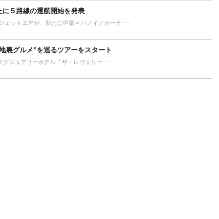
新たに５路線の運航開始を発表
ン、ベトジェットエアが、新たに中部＝ハノイ／ホーチ･･･
“路地裏グルメ”を巡るツアーをスタート
最高級のラグジュアリーホテル「ザ・レヴェリー ･･･