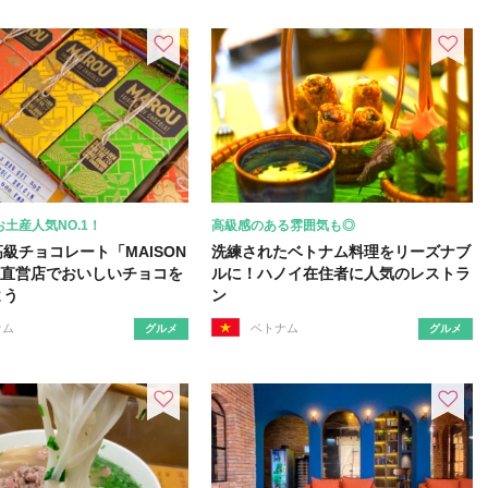
土産人気NO.1！
高級感のある雰囲気も◎
級チョコレート「MAISON
洗練されたベトナム料理をリーズナブ
」直営店でおいしいチョコを
ルに！ハノイ在住者に人気のレストラ
よう
ン
ナム
ベトナム
グルメ
グルメ