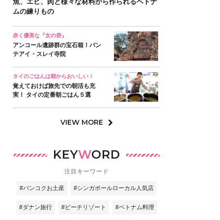
魚、エビ、肉と様々な材料から作られるベトナ
ムの練りもの
赤く優美な『女の砦』
アンコール遺跡群の宝石箱！バン
テアイ・スレイ寺院
タイのごはんは朝からおいしい！
覚えておけば旅先での朝活も充
実！ タイの定番朝ごはん５選
VIEW MORE
KEY
W
ORD
注目キーワード
#バンコクお土産
#シンガポールローカル人気店
#ダナン旅行
#ビーチリゾート
#ベトナム料理