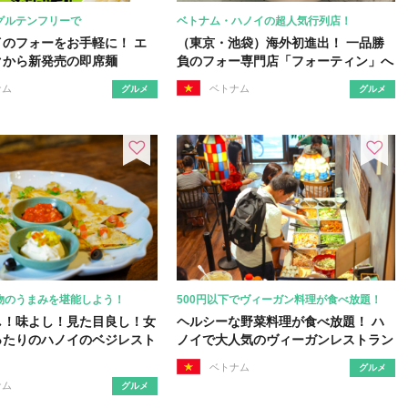
グルテンフリーで
ベトナム・ハノイの超人気行列店！
イのフォーをお手軽に！ エ
（東京・池袋）海外初進出！ 一品勝
クから新発売の即席麺
負のフォー専門店「フォーティン」へ
ナム
ベトナム
グルメ
グルメ
物のうまみを堪能しよう！
500円以下でヴィーガン料理が食べ放題！
し！味よし！見た目良し！女
ヘルシーな野菜料理が食べ放題！ ハ
ったりのハノイのベジレスト
ノイで大人気のヴィーガンレストラン
ベトナム
グルメ
ナム
グルメ