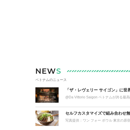
NEW
S
ベトナムのニュース
「ザ・レヴェリー サイゴン」に世
@Da Vittorio Saigon ベトナム
セルフカスタマイズで組み合わせ無
写真提供：ワン フォー ボウル 東京の原