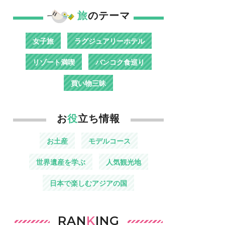
旅
のテーマ
女子旅
ラグジュアリーホテル
リゾート満喫
バンコク食巡り
買い物三昧
お
役
立ち情報
お土産
モデルコース
世界遺産を学ぶ
人気観光地
日本で楽しむアジアの国
RAN
K
ING