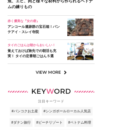
魚、エビ、肉と様々な材料から作られるベトナ
ムの練りもの
赤く優美な『女の砦』
アンコール遺跡群の宝石箱！バン
テアイ・スレイ寺院
タイのごはんは朝からおいしい！
覚えておけば旅先での朝活も充
実！ タイの定番朝ごはん５選
VIEW MORE
KEY
W
ORD
注目キーワード
#バンコクお土産
#シンガポールローカル人気店
#ダナン旅行
#ビーチリゾート
#ベトナム料理