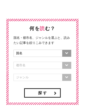
何を
読
む？
国名・都市名、ジャンルを選ぶと、読み
たい記事を絞りこみできます
探 す