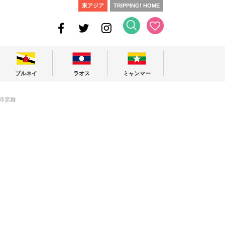
東アジア
TRIPPING! HOME
ブルネイ
ラオス
ミャンマー
即席麺