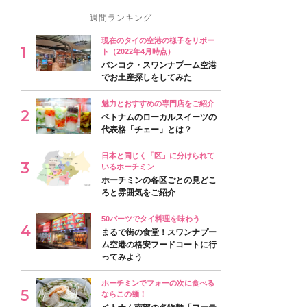
週間ランキング
現在のタイの空港の様子をリポー
ト（2022年4月時点）
バンコク・スワンナプーム空港
でお土産探しをしてみた
魅力とおすすめの専門店をご紹介
ベトナムのローカルスイーツの
代表格「チェー」とは？
日本と同じく「区」に分けられて
いるホーチミン
ホーチミンの各区ごとの見どこ
ろと雰囲気をご紹介
50バーツでタイ料理を味わう
まるで街の食堂！スワンナプー
ム空港の格安フードコートに行
ってみよう
ホーチミンでフォーの次に食べる
ならこの麺！