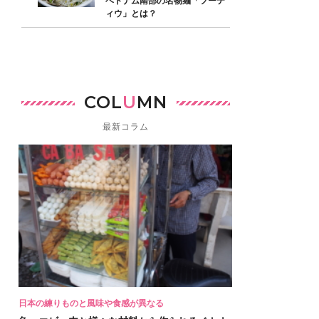
ベトナム南部の名物麺「フーテ
ィウ」とは？
COL
U
MN
最新コラム
日本の練りものと風味や食感が異なる