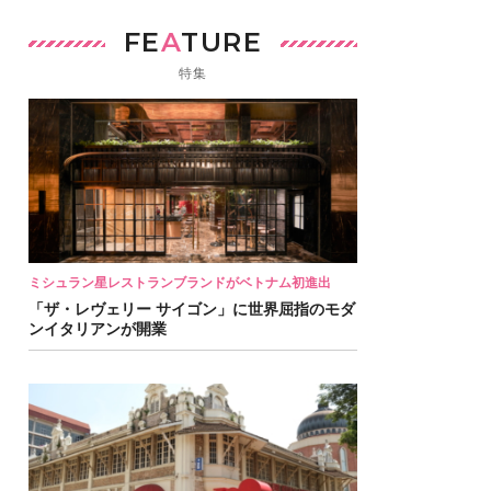
FE
A
TURE
特集
ミシュラン星レストランブランドがベトナム初進出
「ザ・レヴェリー サイゴン」に世界屈指のモダ
ンイタリアンが開業