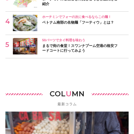
紹介
ホーチミンでフォーの次に食べるならこの麺！
ベトナム南部の名物麺「フーティウ」とは？
50バーツでタイ料理を味わう
まるで街の食堂！スワンナプーム空港の格安フ
ードコートに行ってみよう
COL
U
MN
最新コラム