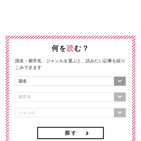
何を
読
む？
国名・都市名、ジャンルを選ぶと、読みたい記事を絞り
こみできます
探 す