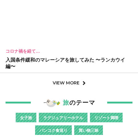
コロナ禍を経て…
入国条件緩和のマレーシアを旅してみた 〜ランカウイ
編〜
VIEW MORE
旅
のテーマ
女子旅
ラグジュアリーホテル
リゾート満喫
バンコク食巡り
買い物三昧