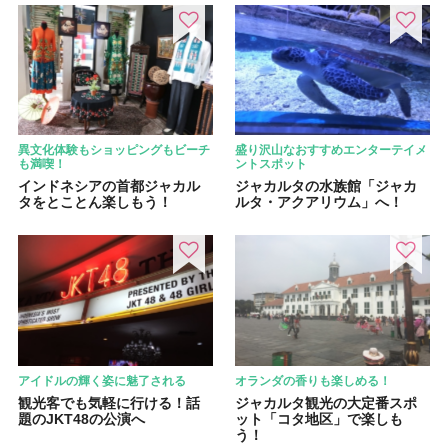
異文化体験もショッピングもビーチ
盛り沢山なおすすめエンターテイメ
も満喫！
ントスポット
インドネシアの首都ジャカル
ジャカルタの水族館「ジャカ
タをとことん楽しもう！
ルタ・アクアリウム」へ！
アイドルの輝く姿に魅了される
オランダの香りも楽しめる！
観光客でも気軽に行ける！話
ジャカルタ観光の大定番スポ
題のJKT48の公演へ
ット「コタ地区」で楽しも
う！