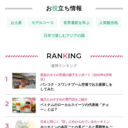
お
役
立ち情報
お土産
モデルコース
世界遺産を学ぶ
人気観光地
日本で楽しむアジアの国
RAN
K
ING
週間ランキング
現在のタイの空港の様子をリポート（2022年4月時
点）
バンコク・スワンナプーム空港でお土産探しを
してみた
魅力とおすすめの専門店をご紹介
ベトナムのローカルスイーツの代表格「チェ
ー」とは？
日本と同じく「区」に分けられているホーチミン
ホーチミンの各区ごとの見どころと雰囲気をご