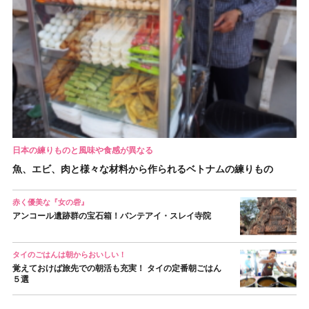
日本の練りものと風味や食感が異なる
魚、エビ、肉と様々な材料から作られるベトナムの練りもの
赤く優美な『女の砦』
アンコール遺跡群の宝石箱！バンテアイ・スレイ寺院
タイのごはんは朝からおいしい！
覚えておけば旅先での朝活も充実！ タイの定番朝ごはん
５選