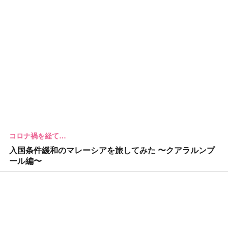
コロナ禍を経て…
入国条件緩和のマレーシアを旅してみた 〜クアラルンプ
ール編〜