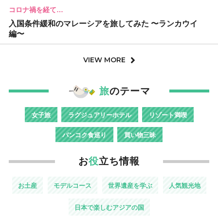
コロナ禍を経て…
入国条件緩和のマレーシアを旅してみた 〜ランカウイ
編〜
VIEW MORE
旅
のテーマ
女子旅
ラグジュアリーホテル
リゾート満喫
バンコク食巡り
買い物三昧
お
役
立ち情報
お土産
モデルコース
世界遺産を学ぶ
人気観光地
日本で楽しむアジアの国