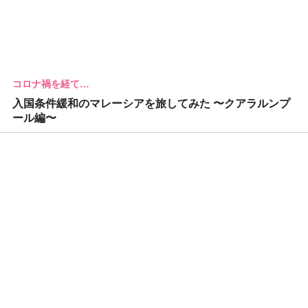
コロナ禍を経て…
入国条件緩和のマレーシアを旅してみた 〜クアラルンプ
ール編〜