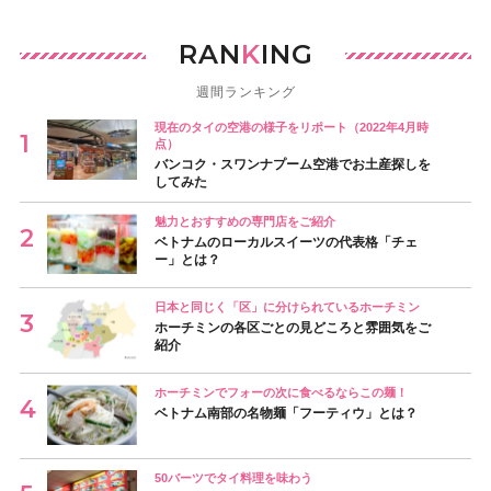
RAN
K
ING
週間ランキング
現在のタイの空港の様子をリポート（2022年4月時
点）
バンコク・スワンナプーム空港でお土産探しを
してみた
魅力とおすすめの専門店をご紹介
ベトナムのローカルスイーツの代表格「チェ
ー」とは？
日本と同じく「区」に分けられているホーチミン
ホーチミンの各区ごとの見どころと雰囲気をご
紹介
ホーチミンでフォーの次に食べるならこの麺！
ベトナム南部の名物麺「フーティウ」とは？
50バーツでタイ料理を味わう