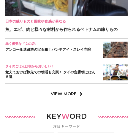
日本の練りものと風味や食感が異なる
魚、エビ、肉と様々な材料から作られるベトナムの練りもの
赤く優美な『女の砦』
アンコール遺跡群の宝石箱！バンテアイ・スレイ寺院
タイのごはんは朝からおいしい！
覚えておけば旅先での朝活も充実！ タイの定番朝ごはん
５選
VIEW MORE
KEY
W
ORD
注目キーワード