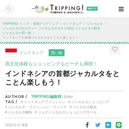
東南アジア
TRIPPING! トップ
東南アジアトップ
インドネシア
ジャカルタ
ジャカルタのカルチャー
ジャカルタのホテル/宿泊
ジャカルタの観光
ジャカルタの買い物
インドネシアの首都ジャカルタをとことん楽しもう！
インドネシア
買い物
異文化体験もショッピングもビーチも満喫！
インドネシアの首都ジャカルタをと
ことん楽しもう！
AUTHOR /
TRIPPING!編集部
| Editer
TAG /
インドネシアファッション
ジャカルタショッピング
ジャカルタ・ファッション・ウィーク
ジャカルタ観光
ジャカルタ離島
ジョグジャカルタショッピングモール
2018.11.27 更新