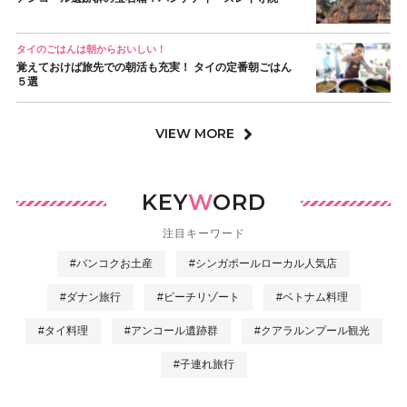
タイのごはんは朝からおいしい！
覚えておけば旅先での朝活も充実！ タイの定番朝ごはん
５選
VIEW MORE
KEY
W
ORD
注目キーワード
#バンコクお土産
#シンガポールローカル人気店
#ダナン旅行
#ビーチリゾート
#ベトナム料理
#タイ料理
#アンコール遺跡群
#クアラルンプール観光
#子連れ旅行