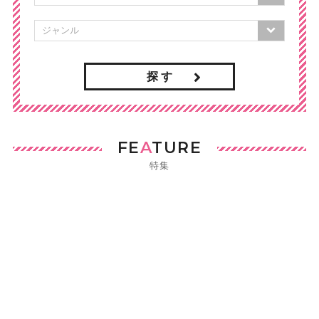
探 す
FE
A
TURE
特集