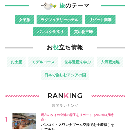
旅
のテーマ
女子旅
ラグジュアリーホテル
リゾート満喫
バンコク食巡り
買い物三昧
お
役
立ち情報
お土産
モデルコース
世界遺産を学ぶ
人気観光地
日本で楽しむアジアの国
RAN
K
ING
週間ランキング
現在のタイの空港の様子をリポート（2022年4月時
点）
バンコク・スワンナプーム空港でお土産探しを
してみた