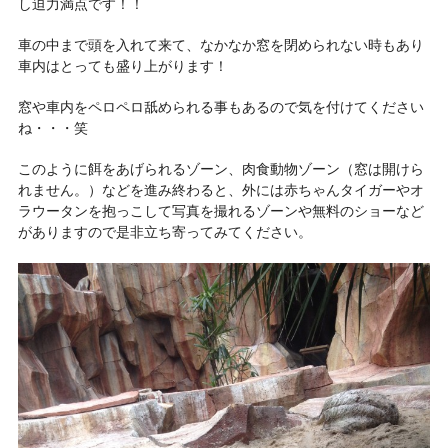
し迫力満点です！！
車の中まで頭を入れて来て、なかなか窓を閉められない時もあり
車内はとっても盛り上がります！
窓や車内をペロペロ舐められる事もあるので気を付けてください
ね・・・笑
このように餌をあげられるゾーン、肉食動物ゾーン（窓は開けら
れません。）などを進み終わると、外には
赤ちゃんタイガーやオ
ラウータンを抱っこして写真を撮れるゾーン
や
無料の
ショー
など
がありますので是非立ち寄ってみてください。