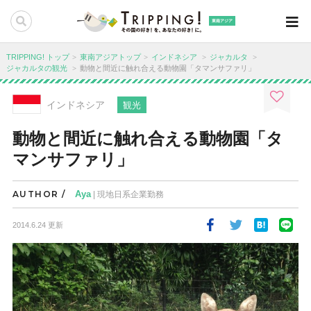
東南アジア
TRIPPING! トップ
東南アジアトップ
インドネシア
ジャカルタ
ジャカルタの観光
動物と間近に触れ合える動物園「タマンサファリ」
インドネシア
観光
動物と間近に触れ合える動物園「タ
マンサファリ」
AUTHOR /
Aya
| 現地日系企業勤務
2014.6.24 更新