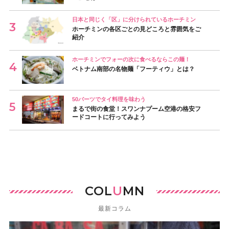
日本と同じく「区」に分けられているホーチミン
ホーチミンの各区ごとの見どころと雰囲気をご
紹介
ホーチミンでフォーの次に食べるならこの麺！
ベトナム南部の名物麺「フーティウ」とは？
50バーツでタイ料理を味わう
まるで街の食堂！スワンナプーム空港の格安フ
ードコートに行ってみよう
COL
U
MN
最新コラム