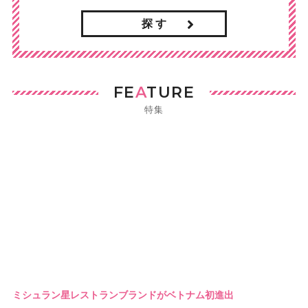
探 す
FE
A
TURE
特集
ミシュラン星レストランブランドがベトナム初進出