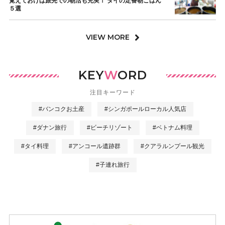
覚えておけば旅先での朝活も充実！ タイの定番朝ごはん
５選
VIEW MORE
KEY
W
ORD
注目キーワード
#バンコクお土産
#シンガポールローカル人気店
#ダナン旅行
#ビーチリゾート
#ベトナム料理
#タイ料理
#アンコール遺跡群
#クアラルンプール観光
#子連れ旅行