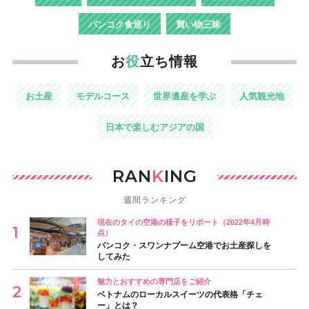
バンコク食巡り
買い物三昧
お
役
立ち情報
お土産
モデルコース
世界遺産を学ぶ
人気観光地
日本で楽しむアジアの国
RAN
K
ING
週間ランキング
現在のタイの空港の様子をリポート（2022年4月時
点）
バンコク・スワンナプーム空港でお土産探しを
してみた
魅力とおすすめの専門店をご紹介
ベトナムのローカルスイーツの代表格「チェ
ー」とは？