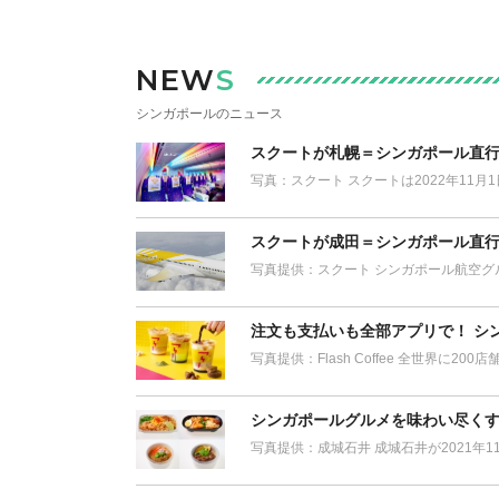
NEW
S
シンガポールのニュース
スクートが札幌＝シンガポール直
写真：スクート スクートは2022年11
スクートが成田＝シンガポール直行
写真提供：スクート シンガポール航空グル
注文も支払いも全部アプリで！ シ
写真提供：Flash Coffee 全世界に
シンガポールグルメを味わい尽くす
写真提供：成城石井 成城石井が2021年1