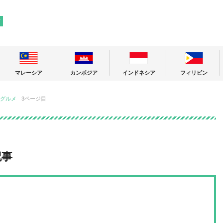
! 東南アジアの今が分かる旅の情報サイト
ア
マレーシア
カンボジア
インドネシア
フィリピン
グルメ
3ページ目
記事