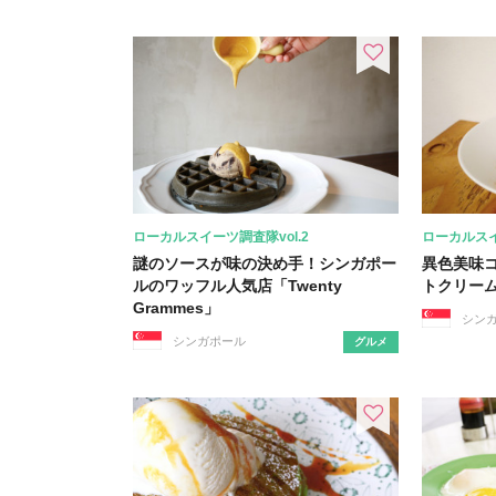
ローカルスイーツ調査隊vol.2
ローカルスイ
謎のソースが味の決め手！シンガポー
異色美味
ルのワッフル人気店「Twenty
トクリー
Grammes」
シン
シンガポール
グルメ