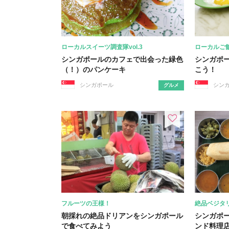
ローカルスイーツ調査隊vol.3
ローカルご
シンガポールのカフェで出会った緑色
シンガポ
（！）のパンケーキ
こう！
シンガポール
シン
グルメ
フルーツの王様！
絶品ベジタ
朝採れの絶品ドリアンをシンガポール
シンガポ
で食べてみよう
ンド料理