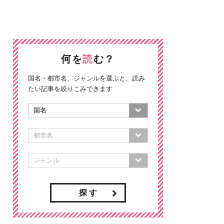
何を
読
む？
国名・都市名、ジャンルを選ぶと、読み
たい記事を絞りこみできます
探 す