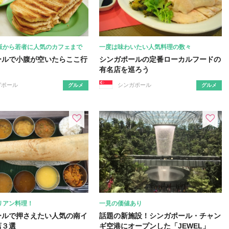
飯から若者に人気のカフェまで
一度は味わいたい人気料理の数々
ールで小腹が空いたらここ行
シンガポールの定番ローカルフードの
有名店を巡ろう
ガポール
シンガポール
グルメ
グルメ
リアン料理！
一見の価値あり
ールで押さえたい人気の南イ
話題の新施設！シンガポール・チャン
店３選
ギ空港にオープンした「JEWEL」