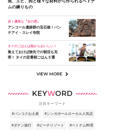
魚、エビ、肉と様々な材料から作られるベトナ
ムの練りもの
赤く優美な『女の砦』
アンコール遺跡群の宝石箱！バン
テアイ・スレイ寺院
タイのごはんは朝からおいしい！
覚えておけば旅先での朝活も充
実！ タイの定番朝ごはん５選
VIEW MORE
KEY
W
ORD
注目キーワード
#バンコクお土産
#シンガポールローカル人気店
#ダナン旅行
#ビーチリゾート
#ベトナム料理