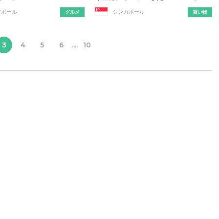
ガポール
シンガポール
グルメ
買い物
3
4
5
6
....
10