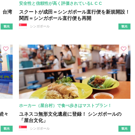
安全性と信頼性が高く評価されているL C C
、台湾
スクートが成田＝シンガポール直行便を新規開設！
関西＝シンガポール直行便も再開
シンガポール
観光
観光
ホーカー（屋台村）で食べ歩きはマストプラン！
続々
ユネスコ無形文化遺産に登録！ シンガポールの
「屋台文化」
シンガポール
観光
観光