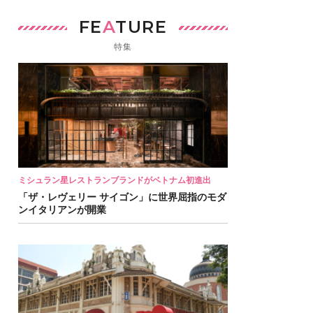
FE
A
TURE
特集
ミシュラン星レストランブランドがベトナム初進出
「ザ・レヴェリー サイゴン」に世界屈指のモダ
ンイタリアンが開業