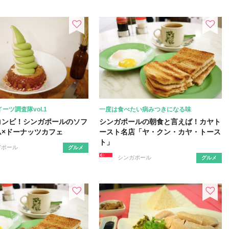
ーツ調査隊vol.1
一度は食べたい病みつきになる味
コンビ！シンガポールのソフ
シンガポールの朝食と言えば！カヤト
ム×ドーナッツカフェ
ースト名店「ヤ・クン・カヤ・トース
ト」
ガポール
グルメ
シンガポール
グルメ