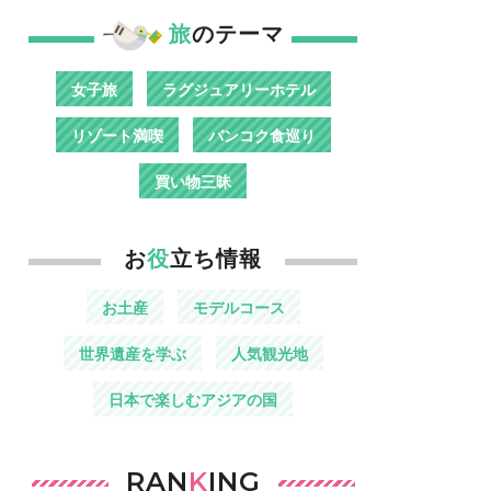
旅
のテーマ
女子旅
ラグジュアリーホテル
リゾート満喫
バンコク食巡り
買い物三昧
お
役
立ち情報
お土産
モデルコース
世界遺産を学ぶ
人気観光地
日本で楽しむアジアの国
RAN
K
ING