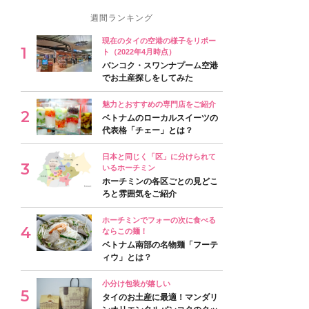
週間ランキング
現在のタイの空港の様子をリポー
ト（2022年4月時点）
バンコク・スワンナプーム空港
でお土産探しをしてみた
魅力とおすすめの専門店をご紹介
ベトナムのローカルスイーツの
代表格「チェー」とは？
日本と同じく「区」に分けられて
いるホーチミン
ホーチミンの各区ごとの見どこ
ろと雰囲気をご紹介
ホーチミンでフォーの次に食べる
ならこの麺！
ベトナム南部の名物麺「フーテ
ィウ」とは？
小分け包装が嬉しい
タイのお土産に最適！マンダリ