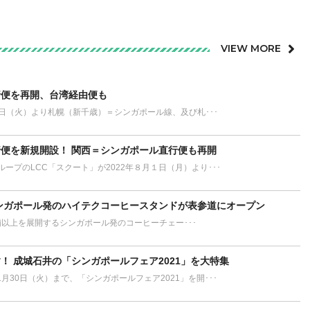
VIEW MORE
行便を再開、台湾経由便も
月1日（火）より札幌（新千歳）＝シンガポール線、及び札･･･
便を新規開設！ 関西＝シンガポール直行便も再開
ープのLCC「スクート」が2022年８月１日（月）より･･･
ンガポール発のハイテクコーヒースタンドが表参道にオープン
200店舗以上を展開するシンガポール発のコーヒーチェー･･･
！ 成城石井の「シンガポールフェア2021」を大特集
1月30日（火）まで、「シンガポールフェア2021」を開･･･