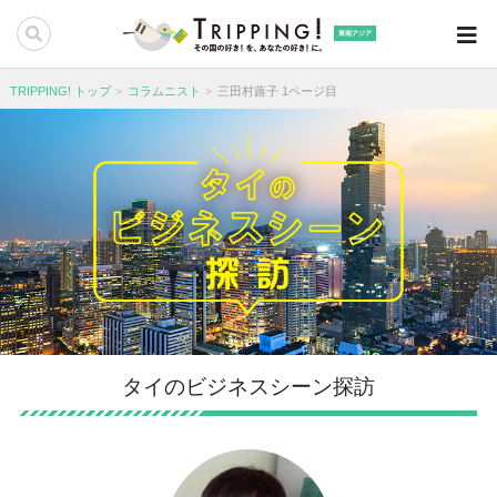
東南アジア
TRIPPING! トップ
コラムニスト
三田村蕗子 1ページ目
タイのビジネスシーン探訪