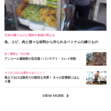
日本の練りものと風味や食感が異なる
魚、エビ、肉と様々な材料から作られるベトナムの練りもの
赤く優美な『女の砦』
アンコール遺跡群の宝石箱！バンテアイ・スレイ寺院
タイのごはんは朝からおいしい！
覚えておけば旅先での朝活も充実！ タイの定番朝ごはん
５選
VIEW MORE