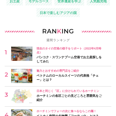
お土産
モデルコース
世界遺産を学ぶ
人気観光地
日本で楽しむアジアの国
RAN
K
ING
週間ランキング
現在のタイの空港の様子をリポート（2022年4月時
点）
バンコク・スワンナプーム空港でお土産探しを
してみた
魅力とおすすめの専門店をご紹介
ベトナムのローカルスイーツの代表格「チェ
ー」とは？
日本と同じく「区」に分けられているホーチミン
ホーチミンの各区ごとの見どころと雰囲気をご
紹介
ホーチミンでフォーの次に食べるならこの麺！
ベトナム南部の名物麺「フーティウ」とは？