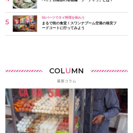
50バーツでタイ料理を味わう
まるで街の食堂！スワンナプーム空港の格安フ
ードコートに行ってみよう
COL
U
MN
最新コラム