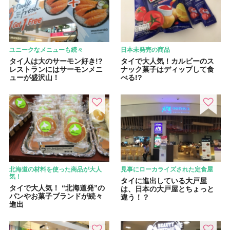
ユニークなメニューも続々
日本未発売の商品
タイ人は大のサーモン好き!?
タイで大人気！カルビーのス
レストランにはサーモンメニ
ナック菓子はディップして食
ューが盛沢山！
べる!?
北海道の材料を使った商品が大人
見事にローカライズされた定食屋
気！
タイに進出している大戸屋
タイで大人気！ “北海道発”の
は、日本の大戸屋とちょっと
パンやお菓子ブランドが続々
違う！？
進出