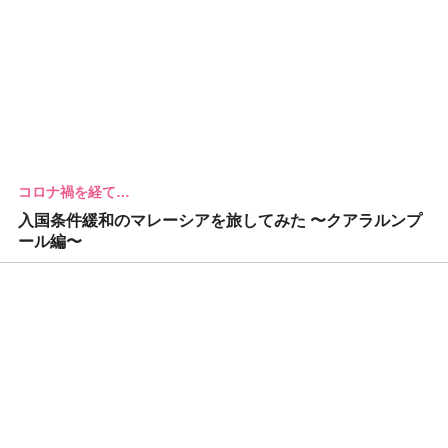
コロナ禍を経て…
入国条件緩和のマレーシアを旅してみた 〜クアラルンプ
ール編〜