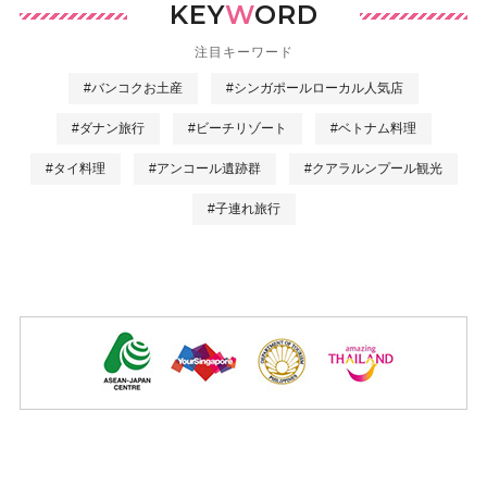
KEY
W
ORD
注目キーワード
#バンコクお土産
#シンガポールローカル人気店
#ダナン旅行
#ビーチリゾート
#ベトナム料理
#タイ料理
#アンコール遺跡群
#クアラルンプール観光
#子連れ旅行