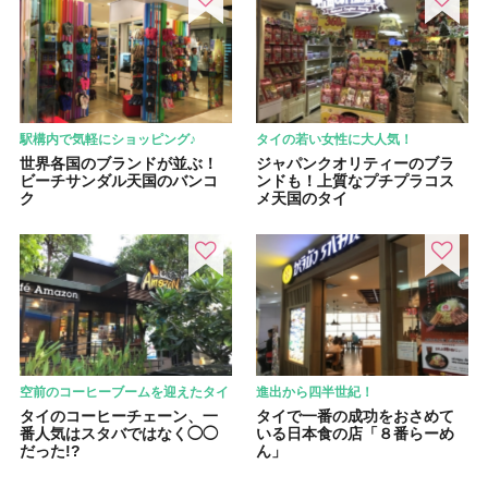
駅構内で気軽にショッピング♪
タイの若い女性に大人気！
世界各国のブランドが並ぶ！
ジャパンクオリティーのブラ
ビーチサンダル天国のバンコ
ンドも！上質なプチプラコス
ク
メ天国のタイ
空前のコーヒーブームを迎えたタイ
進出から四半世紀！
タイのコーヒーチェーン、一
タイで一番の成功をおさめて
番人気はスタバではなく◯◯
いる日本食の店「８番らーめ
だった!?
ん」