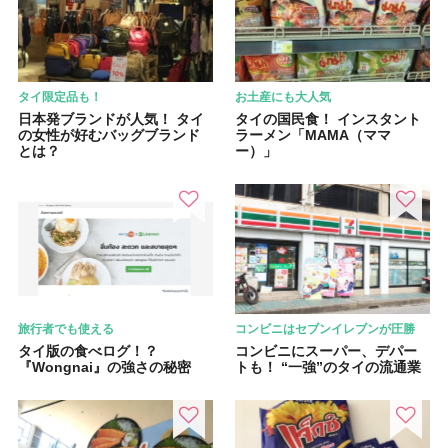
タイ限定品も！
お土産にも大人気
日本発ブランドが人気！ タイ
タイの国民食！ インスタント
の女性が好むバッグブランド
ラーメン「MAMA（ママ
とは？
ー）」
旅行者でも使える
コンビニはセブンイレブンが圧勝
タイ版の食べログ！？
コンビニにスーパー、デパー
『Wongnai』の強さの秘密
トも！ “一強”のタイの流通業