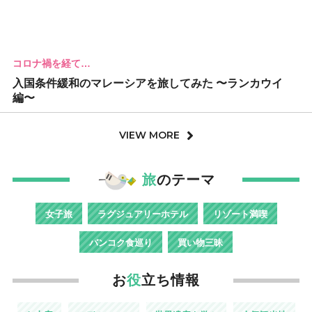
コロナ禍を経て…
入国条件緩和のマレーシアを旅してみた 〜ランカウイ
編〜
VIEW MORE
旅
のテーマ
女子旅
ラグジュアリーホテル
リゾート満喫
バンコク食巡り
買い物三昧
お
役
立ち情報