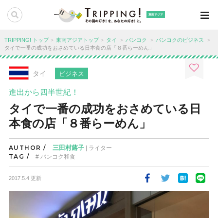
東南アジア
TRIPPING! トップ
東南アジアトップ
タイ
バンコク
バンコクのビジネス
タイで一番の成功をおさめている日本食の店「８番らーめん」
タイ
ビジネス
進出から四半世紀！
タイで一番の成功をおさめている日
本食の店「８番らーめん」
AUTHOR /
三田村蕗子
| ライター
TAG /
バンコク和食
2017.5.4 更新