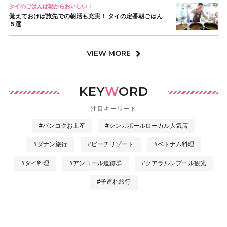
タイのごはんは朝からおいしい！
覚えておけば旅先での朝活も充実！ タイの定番朝ごはん
５選
VIEW MORE
KEY
W
ORD
注目キーワード
#バンコクお土産
#シンガポールローカル人気店
#ダナン旅行
#ビーチリゾート
#ベトナム料理
#タイ料理
#アンコール遺跡群
#クアラルンプール観光
#子連れ旅行