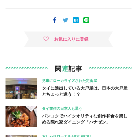
お気に入りに登録
関
連
記事
見事にローカライズされた定食屋
タイに進出している大戸屋は、日本の大戸屋
とちょっと違う！？
タイ在住の日本人も通う
バンコクでハイクオリティな創作和食を楽し
める隠れ家ダイニング「ハナゼン」
おしゃれローカル HOT PICK!