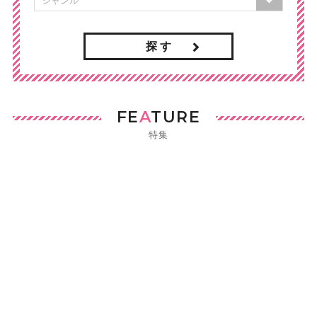
探 す
FE
A
TURE
特集