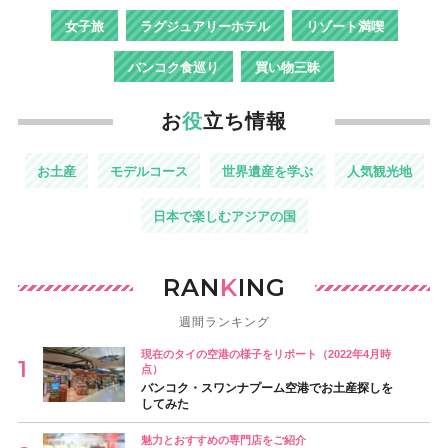
女子旅
ラグジュアリーホテル
リゾート満喫
バンコク食巡り
買い物三昧
お
役
立ち情報
お土産
モデルコース
世界遺産を学ぶ
人気観光地
日本で楽しむアジアの国
RAN
K
ING
週間ランキング
現在のタイの空港の様子をリポート（2022年4月時
点）
バンコク・スワンナプーム空港でお土産探しを
してみた
魅力とおすすめの専門店をご紹介