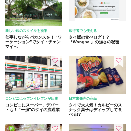
新しい旅のスタイルを提案
旅行者でも使える
仕事しながらバカンスを！ “ワ
タイ版の食べログ！？
ーケーション”でタイ・チェン
『Wongnai』の強さの秘密
マイへ
コンビニはセブンイレブンが圧勝
日本未発売の商品
コンビニにスーパー、デパー
タイで大人気！カルビーのス
トも！ “一強”のタイの流通業
ナック菓子はディップして食
べる!?