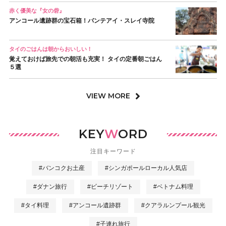
赤く優美な『女の砦』
アンコール遺跡群の宝石箱！バンテアイ・スレイ寺院
タイのごはんは朝からおいしい！
覚えておけば旅先での朝活も充実！ タイの定番朝ごはん
５選
VIEW MORE
KEY
W
ORD
注目キーワード
#バンコクお土産
#シンガポールローカル人気店
#ダナン旅行
#ビーチリゾート
#ベトナム料理
#タイ料理
#アンコール遺跡群
#クアラルンプール観光
#子連れ旅行