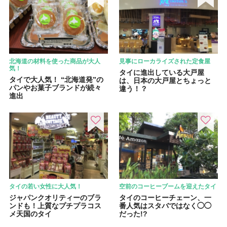
北海道の材料を使った商品が大人
見事にローカライズされた定食屋
気！
タイに進出している大戸屋
タイで大人気！ “北海道発”の
は、日本の大戸屋とちょっと
パンやお菓子ブランドが続々
違う！？
進出
タイの若い女性に大人気！
空前のコーヒーブームを迎えたタイ
ジャパンクオリティーのブラ
タイのコーヒーチェーン、一
ンドも！上質なプチプラコス
番人気はスタバではなく◯◯
メ天国のタイ
だった!?