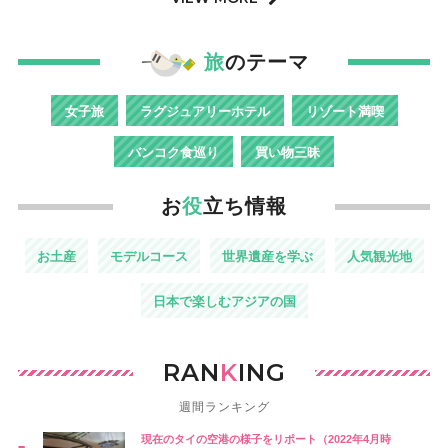
旅
のテーマ
女子旅
ラグジュアリーホテル
リゾート満喫
バンコク食巡り
買い物三昧
お
役
立ち情報
お土産
モデルコース
世界遺産を学ぶ
人気観光地
日本で楽しむアジアの国
RAN
K
ING
週間ランキング
現在のタイの空港の様子をリポート（2022年4月時