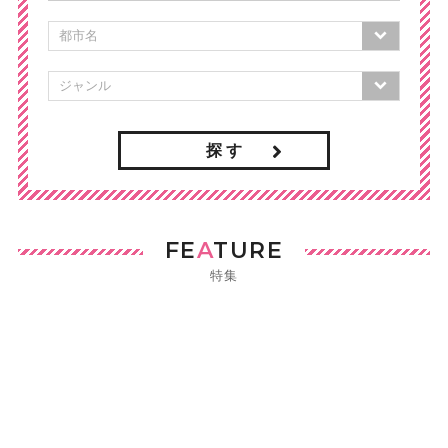
探 す
FE
A
TURE
特集