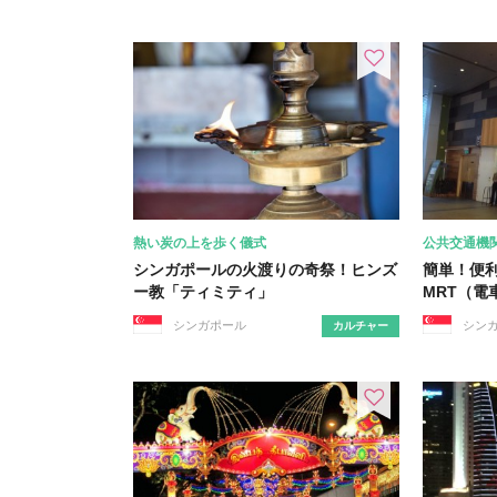
熱い炭の上を歩く儀式
公共交通機
シンガポールの火渡りの奇祭！ヒンズ
簡単！便
ー教「ティミティ」
MRT（電
シンガポール
シン
カルチャー