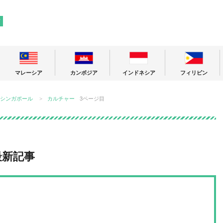
! 東南アジアの今が分かる旅の情報サイト
ア
マレーシア
カンボジア
インドネシア
フィリピン
シンガポール
カルチャー
3ページ目
最新記事