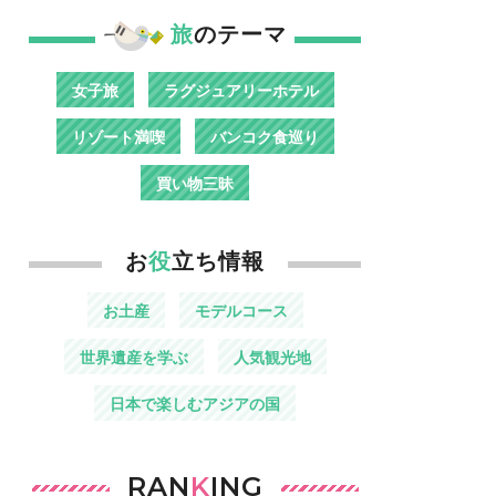
旅
のテーマ
女子旅
ラグジュアリーホテル
リゾート満喫
バンコク食巡り
買い物三昧
お
役
立ち情報
お土産
モデルコース
世界遺産を学ぶ
人気観光地
日本で楽しむアジアの国
RAN
K
ING