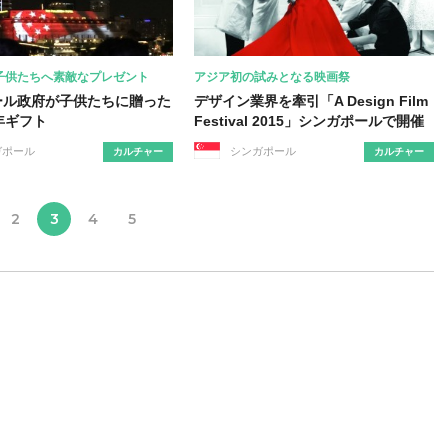
子供たちへ素敵なプレゼント
アジア初の試みとなる映画祭
ール政府が子供たちに贈った
デザイン業界を牽引「A Design Film
年ギフト
Festival 2015」シンガポールで開催
ガポール
シンガポール
カルチャー
カルチャー
2
3
4
5