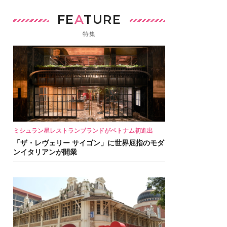
FE
A
TURE
特集
ミシュラン星レストランブランドがベトナム初進出
「ザ・レヴェリー サイゴン」に世界屈指のモダ
ンイタリアンが開業