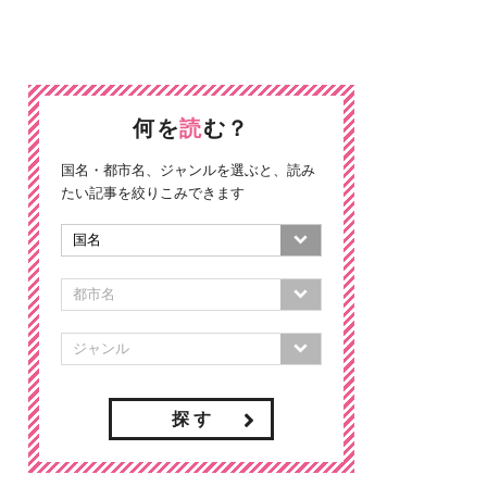
何を
読
む？
国名・都市名、ジャンルを選ぶと、読み
たい記事を絞りこみできます
探 す