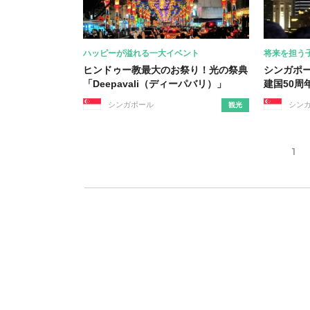
ハッピーが溢れる一大イベント
将来を担う
ヒンドゥー教最大のお祭り！光の祭典
シンガポ
「Deepavali（ディーパバリ）」
建国50周
シンガポール
シン
観光
1