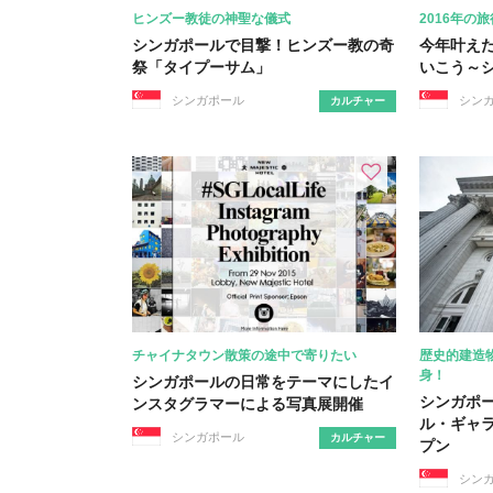
ヒンズー教徒の神聖な儀式
2016年の
シンガポールで目撃！ヒンズー教の奇
今年叶え
祭「タイプーサム」
いこう～
シンガポール
シン
カルチャー
チャイナタウン散策の途中で寄りたい
歴史的建造
身！
シンガポールの日常をテーマにしたイ
シンガポ
ンスタグラマーによる写真展開催
ル・ギャ
シンガポール
カルチャー
プン
シン