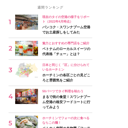
週間ランキング
現在のタイの空港の様子をリポー
ト（2022年4月時点）
バンコク・スワンナプーム空港
でお土産探しをしてみた
魅力とおすすめの専門店をご紹介
ベトナムのローカルスイーツの
代表格「チェー」とは？
日本と同じく「区」に分けられて
いるホーチミン
ホーチミンの各区ごとの見どこ
ろと雰囲気をご紹介
50バーツでタイ料理を味わう
まるで街の食堂！スワンナプー
ム空港の格安フードコートに行
ってみよう
ホーチミンでフォーの次に食べる
ならこの麺！