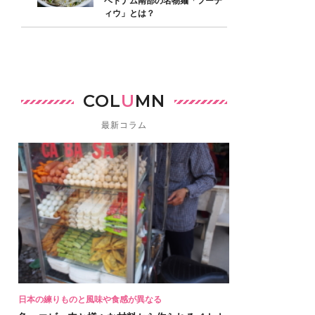
ベトナム南部の名物麺「フーテ
ィウ」とは？
COL
U
MN
最新コラム
日本の練りものと風味や食感が異なる