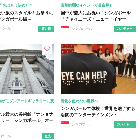
旅行先はもう決めた？
豪華絢爛なイベントが目白押し
たい旅のスタイル！お祭りに
国中が盛大にお祝い！シンガポール
シンガポール編～
「チャイニーズ・ニュー・イヤー」
ガポール
シンガポール
買い物
カルチャー
物がモダンアートギャラリーに変
視覚を使わない世界へ
シンガポールで体験！世界を魅了する
ール最大の美術館「ナショナ
暗闇のエンターテインメント
ラリー・シンガポール」オー
シンガポール
カルチャー
ガポール
観光