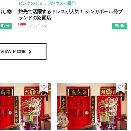
ピンクのショップハウスが目印
出し物
旅先で活躍するドレスが人気！ シンガポール発ブ
ランドの路面店
シンガポール
買い物
買い物
VIEW MORE