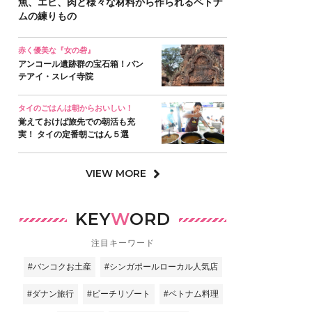
魚、エビ、肉と様々な材料から作られるベトナ
ムの練りもの
赤く優美な『女の砦』
アンコール遺跡群の宝石箱！バン
テアイ・スレイ寺院
タイのごはんは朝からおいしい！
覚えておけば旅先での朝活も充
実！ タイの定番朝ごはん５選
VIEW MORE
KEY
W
ORD
注目キーワード
#バンコクお土産
#シンガポールローカル人気店
#ダナン旅行
#ビーチリゾート
#ベトナム料理