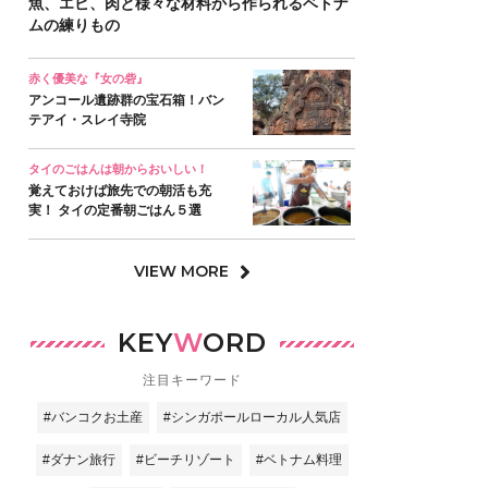
魚、エビ、肉と様々な材料から作られるベトナ
ムの練りもの
赤く優美な『女の砦』
アンコール遺跡群の宝石箱！バン
テアイ・スレイ寺院
タイのごはんは朝からおいしい！
覚えておけば旅先での朝活も充
実！ タイの定番朝ごはん５選
VIEW MORE
KEY
W
ORD
注目キーワード
#バンコクお土産
#シンガポールローカル人気店
#ダナン旅行
#ビーチリゾート
#ベトナム料理