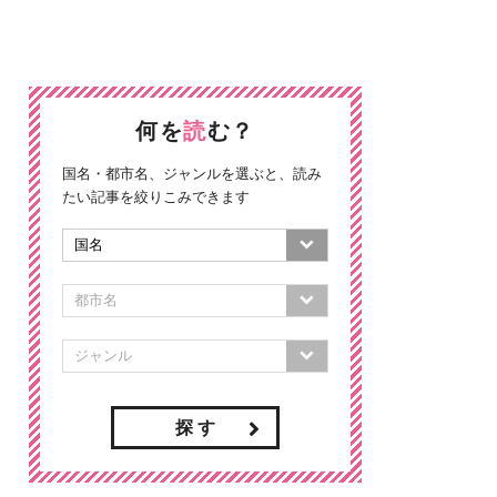
何を
読
む？
国名・都市名、ジャンルを選ぶと、読み
たい記事を絞りこみできます
探 す