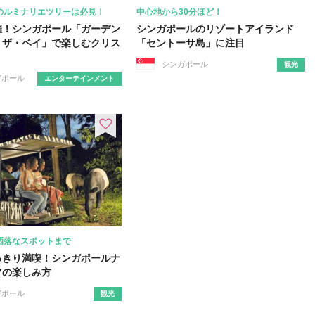
のルミナリエツリーは必見！
中心地から30分ほど！
催！シンガポール「ガーデン
シンガポールのリゾートアイランド
・ザ・ベイ」で楽しむクリス
「セントーサ島」に注目
シンガポール
観光
ガポール
エンターテインメント
洒落なスポットまで
っきり満喫！シンガポールナ
フの楽しみ方
ガポール
観光