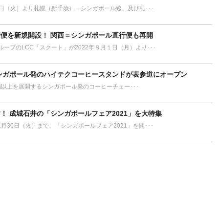
月1日（火）より札幌（新千歳）＝シンガポール線、及び札･･･
便を新規開設！ 関西＝シンガポール直行便も再開
ープのLCC「スクート」が2022年８月１日（月）より･･･
ンガポール発のハイテクコーヒースタンドが表参道にオープン
200店舗以上を展開するシンガポール発のコーヒーチェー･･･
！ 成城石井の「シンガポールフェア2021」を大特集
1月30日（火）まで、「シンガポールフェア2021」を開･･･