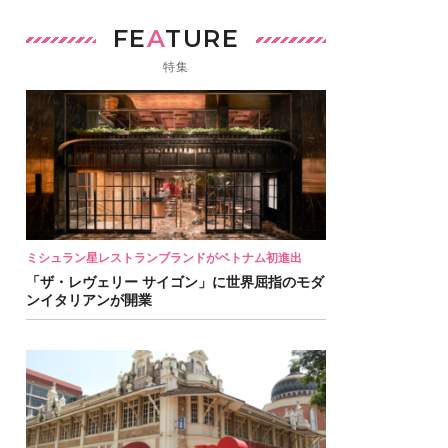
FE
A
TURE
特集
ミシュラン星レストランブランドがベトナム初進出
「ザ・レヴェリー サイゴン」に世界屈指のモダ
ンイタリアンが開業