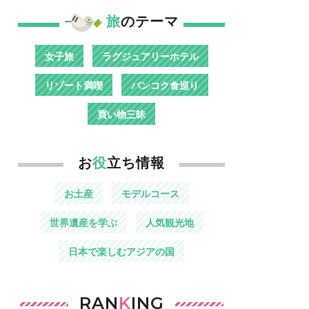
旅
のテーマ
女子旅
ラグジュアリーホテル
リゾート満喫
バンコク食巡り
買い物三昧
お
役
立ち情報
お土産
モデルコース
世界遺産を学ぶ
人気観光地
日本で楽しむアジアの国
RAN
K
ING