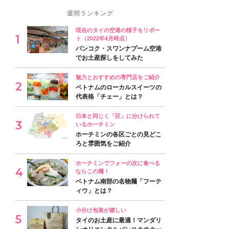
週間ランキング
現在のタイの空港の様子をリポー
ト（2022年4月時点）
バンコク・スワンナプーム空港
でお土産探しをしてみた
魅力とおすすめの専門店をご紹介
ベトナムのローカルスイーツの
代表格「チェー」とは？
日本と同じく「区」に分けられて
いるホーチミン
ホーチミンの各区ごとの見どこ
ろと雰囲気をご紹介
ホーチミンでフォーの次に食べる
ならこの麺！
ベトナム南部の名物麺「フーテ
ィウ」とは？
小分け包装が嬉しい
タイのお土産に最適！マンダリ