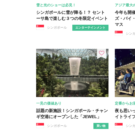
雪と光のショーは必見！
アジア最大
シンガポールに雪が降る！？ セント
今年も開
ーサ島で楽しむ３つの冬限定イベント
ズ・バイ
マス
シンガポール
エンターテインメント
シン
一見の価値あり
定番からお
話題の新施設！シンガポール・チャン
夜も思い
ギ空港にオープンした「JEWEL」
イトライ
シンガポール
シン
買い物