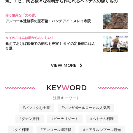
魚、エビ、肉と様々な材料から作られるベトナムの練りもの
赤く優美な『女の砦』
アンコール遺跡群の宝石箱！バンテアイ・スレイ寺院
タイのごはんは朝からおいしい！
覚えておけば旅先での朝活も充実！ タイの定番朝ごはん
５選
VIEW MORE
KEY
W
ORD
注目キーワード
#バンコクお土産
#シンガポールローカル人気店
#ダナン旅行
#ビーチリゾート
#ベトナム料理
#タイ料理
#アンコール遺跡群
#クアラルンプール観光