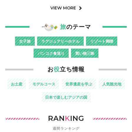
VIEW MORE
旅
のテーマ
女子旅
ラグジュアリーホテル
リゾート満喫
バンコク食巡り
買い物三昧
お
役
立ち情報
お土産
モデルコース
世界遺産を学ぶ
人気観光地
日本で楽しむアジアの国
RAN
K
ING
週間ランキング