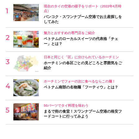
現在のタイの空港の様子をリポート（2022年4月時
点）
バンコク・スワンナプーム空港でお土産探しを
してみた
魅力とおすすめの専門店をご紹介
ベトナムのローカルスイーツの代表格「チェ
ー」とは？
日本と同じく「区」に分けられているホーチミン
ホーチミンの各区ごとの見どころと雰囲気をご
紹介
ホーチミンでフォーの次に食べるならこの麺！
ベトナム南部の名物麺「フーティウ」とは？
50バーツでタイ料理を味わう
まるで街の食堂！スワンナプーム空港の格安フ
ードコートに行ってみよう