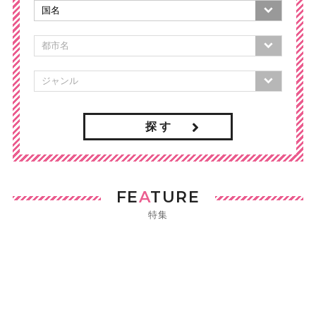
探 す
FE
A
TURE
特集