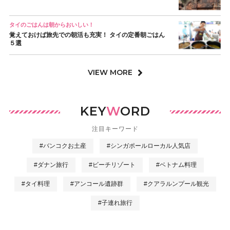
タイのごはんは朝からおいしい！
覚えておけば旅先での朝活も充実！ タイの定番朝ごはん
５選
VIEW MORE
KEY
W
ORD
注目キーワード
#バンコクお土産
#シンガポールローカル人気店
#ダナン旅行
#ビーチリゾート
#ベトナム料理
#タイ料理
#アンコール遺跡群
#クアラルンプール観光
#子連れ旅行