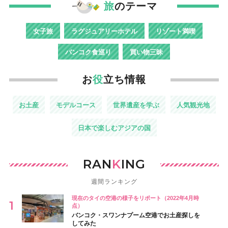
旅
のテーマ
女子旅
ラグジュアリーホテル
リゾート満喫
バンコク食巡り
買い物三昧
お
役
立ち情報
お土産
モデルコース
世界遺産を学ぶ
人気観光地
日本で楽しむアジアの国
RAN
K
ING
週間ランキング
現在のタイの空港の様子をリポート（2022年4月時
点）
バンコク・スワンナプーム空港でお土産探しを
してみた