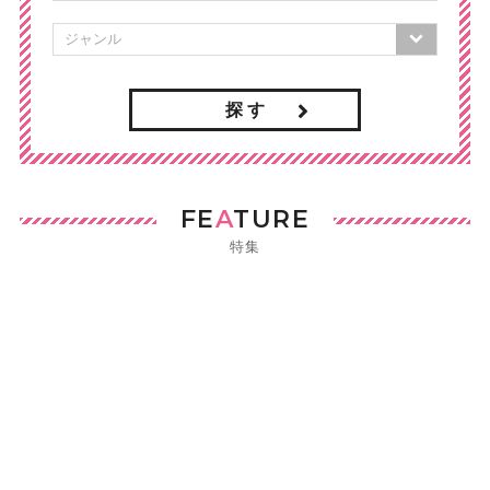
探 す
FE
A
TURE
特集