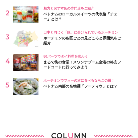
魅力とおすすめの専門店をご紹介
ベトナムのローカルスイーツの代表格「チェ
ー」とは？
日本と同じく「区」に分けられているホーチミン
ホーチミンの各区ごとの見どころと雰囲気をご
紹介
50バーツでタイ料理を味わう
まるで街の食堂！スワンナプーム空港の格安フ
ードコートに行ってみよう
ホーチミンでフォーの次に食べるならこの麺！
ベトナム南部の名物麺「フーティウ」とは？
COL
U
MN