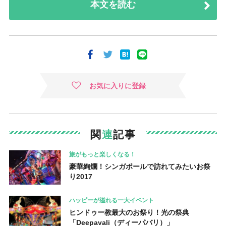
本文を読む
お気に入りに登録
関
連
記事
旅がもっと楽しくなる！
豪華絢爛！シンガポールで訪れてみたいお祭
り2017
ハッピーが溢れる一大イベント
ヒンドゥー教最大のお祭り！光の祭典
「Deepavali（ディーパバリ）」