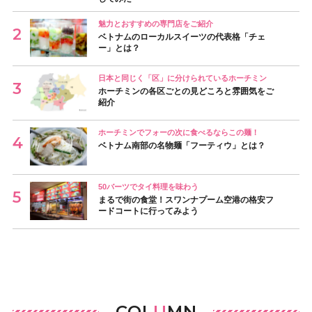
魅力とおすすめの専門店をご紹介
ベトナムのローカルスイーツの代表格「チェ
ー」とは？
日本と同じく「区」に分けられているホーチミン
ホーチミンの各区ごとの見どころと雰囲気をご
紹介
ホーチミンでフォーの次に食べるならこの麺！
ベトナム南部の名物麺「フーティウ」とは？
50バーツでタイ料理を味わう
まるで街の食堂！スワンナプーム空港の格安フ
ードコートに行ってみよう
COL
U
MN