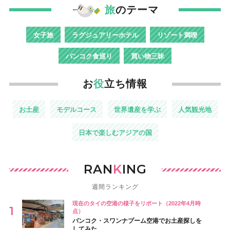
旅
のテーマ
女子旅
ラグジュアリーホテル
リゾート満喫
バンコク食巡り
買い物三昧
お
役
立ち情報
お土産
モデルコース
世界遺産を学ぶ
人気観光地
日本で楽しむアジアの国
RAN
K
ING
週間ランキング
現在のタイの空港の様子をリポート（2022年4月時
点）
バンコク・スワンナプーム空港でお土産探しを
してみた