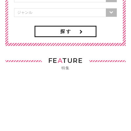
探 す
FE
A
TURE
特集