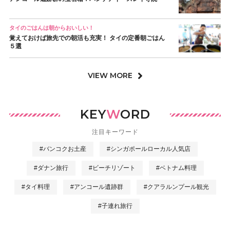
タイのごはんは朝からおいしい！
覚えておけば旅先での朝活も充実！ タイの定番朝ごはん
５選
VIEW MORE
KEY
W
ORD
注目キーワード
#バンコクお土産
#シンガポールローカル人気店
#ダナン旅行
#ビーチリゾート
#ベトナム料理
#タイ料理
#アンコール遺跡群
#クアラルンプール観光
#子連れ旅行