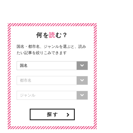
何を
読
む？
国名・都市名、ジャンルを選ぶと、読み
たい記事を絞りこみできます
探 す