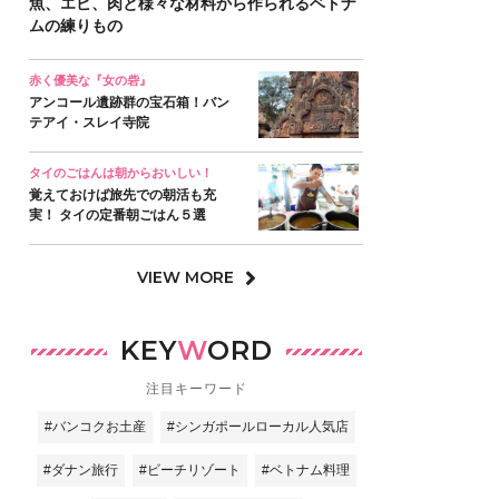
魚、エビ、肉と様々な材料から作られるベトナ
ムの練りもの
赤く優美な『女の砦』
アンコール遺跡群の宝石箱！バン
テアイ・スレイ寺院
タイのごはんは朝からおいしい！
覚えておけば旅先での朝活も充
実！ タイの定番朝ごはん５選
VIEW MORE
KEY
W
ORD
注目キーワード
#バンコクお土産
#シンガポールローカル人気店
#ダナン旅行
#ビーチリゾート
#ベトナム料理