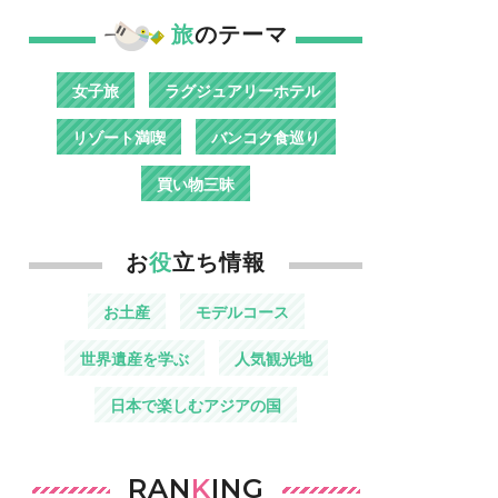
旅
のテーマ
女子旅
ラグジュアリーホテル
リゾート満喫
バンコク食巡り
買い物三昧
お
役
立ち情報
お土産
モデルコース
世界遺産を学ぶ
人気観光地
日本で楽しむアジアの国
RAN
K
ING