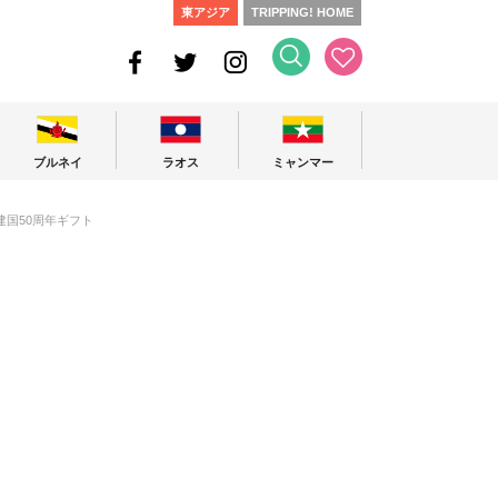
東アジア
TRIPPING! HOME
ブルネイ
ラオス
ミャンマー
国50周年ギフト