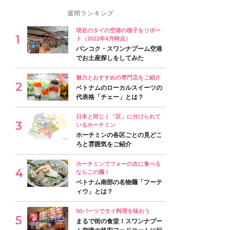
週間ランキング
現在のタイの空港の様子をリポー
ト（2022年4月時点）
バンコク・スワンナプーム空港
でお土産探しをしてみた
魅力とおすすめの専門店をご紹介
ベトナムのローカルスイーツの
代表格「チェー」とは？
日本と同じく「区」に分けられて
いるホーチミン
ホーチミンの各区ごとの見どこ
ろと雰囲気をご紹介
ホーチミンでフォーの次に食べる
ならこの麺！
ベトナム南部の名物麺「フーテ
ィウ」とは？
50バーツでタイ料理を味わう
まるで街の食堂！スワンナプー