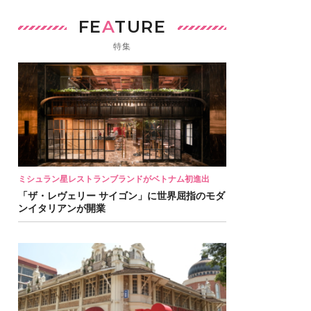
FE
A
TURE
特集
ミシュラン星レストランブランドがベトナム初進出
「ザ・レヴェリー サイゴン」に世界屈指のモダ
ンイタリアンが開業