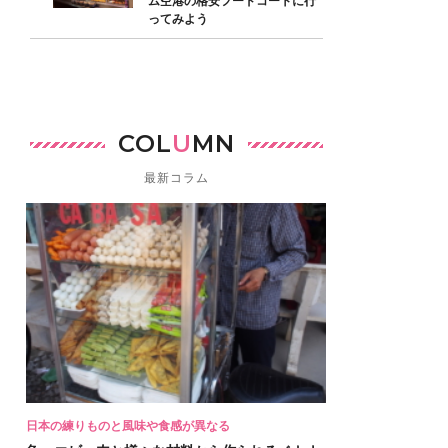
ム空港の格安フードコートに行
ってみよう
COL
U
MN
最新コラム
日本の練りものと風味や食感が異なる