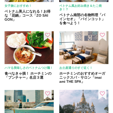
女子旅におすすめ！
ベトナム風お好み焼き＆たこ焼
き！？
ベトナム美人になれる！お得
ベトナム南部の名物料理「バ
な「花鍋」コース「ZO SAI
インセオ」「バインコット」
GON」
を食べよう！
ハマる美味しさのベトナムつけ麺！
お土産通りのすぐ近く！
食べなきゃ損！ ホーチミンの
ホーチミンのおすすめオーガ
「ブンチャー」名店３選
ニックスパ・サロン「imai
ami THE SPA」