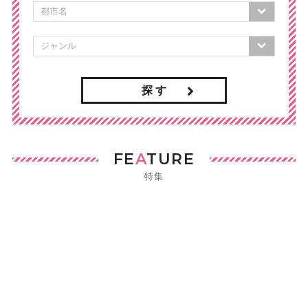
探 す
FE
A
TURE
特集