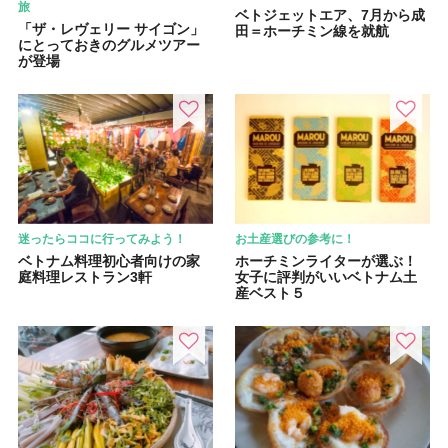
旅
ベトジェットエア、7月から成
「ザ・レヴェリー サイゴン」
田＝ホーチミン線を就航
にとっておきのグルメツアー
が登場
迷ったらココに行ってみよう！
お土産選びの参考に！
ベトナム料理初心者向けの家
ホーチミンライターが選ぶ！
庭料理レストラン3軒
女子に評判がいいベトナム土
産ベスト５