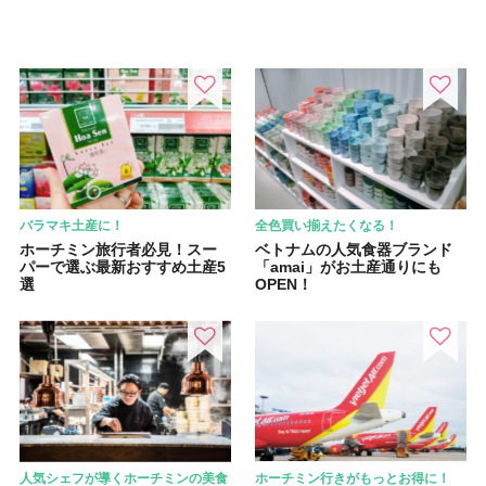
バラマキ土産に！
全色買い揃えたくなる！
ホーチミン旅行者必見！スー
ベトナムの人気食器ブランド
パーで選ぶ最新おすすめ土産5
「amai」がお土産通りにも
選
OPEN！
人気シェフが導くホーチミンの美食
ホーチミン行きがもっとお得に！