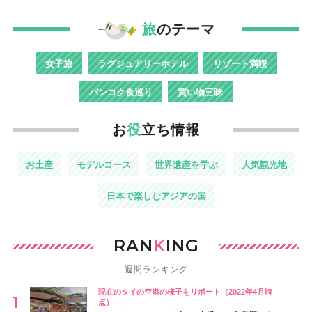
旅
のテーマ
女子旅
ラグジュアリーホテル
リゾート満喫
バンコク食巡り
買い物三昧
お
役
立ち情報
お土産
モデルコース
世界遺産を学ぶ
人気観光地
日本で楽しむアジアの国
RAN
K
ING
週間ランキング
現在のタイの空港の様子をリポート（2022年4月時
点）