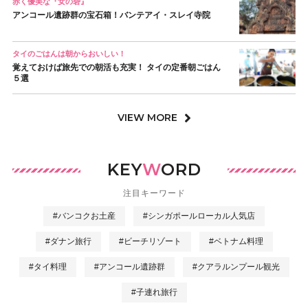
赤く優美な『女の砦』
アンコール遺跡群の宝石箱！バンテアイ・スレイ寺院
タイのごはんは朝からおいしい！
覚えておけば旅先での朝活も充実！ タイの定番朝ごはん
５選
VIEW MORE
KEY
W
ORD
注目キーワード
#バンコクお土産
#シンガポールローカル人気店
#ダナン旅行
#ビーチリゾート
#ベトナム料理
#タイ料理
#アンコール遺跡群
#クアラルンプール観光
#子連れ旅行