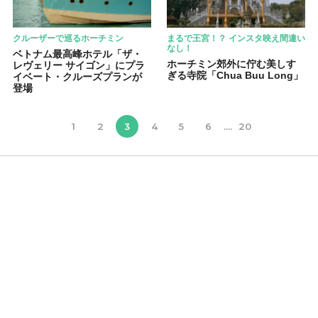
クルーザーで巡るホーチミン
まるで王宮！？ インスタ映え間違い
なし！
ベトナム最高峰ホテル「ザ・
ホーチミン郊外に佇む美しす
レヴェリー サイゴン」にプラ
ぎる寺院「Chua Buu Long」
イベート・クルーズプランが
登場
1
2
3
4
5
6
....
20