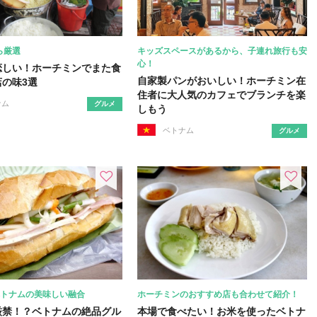
ら厳選
キッズスペースがあるから、子連れ旅行も安
心！
恋しい！ホーチミンでまた食
自家製パンがおいしい！ホーチミン在
の味3選
住者に大人気のカフェでブランチを楽
ナム
グルメ
しもう
ベトナム
グルメ
ベトナムの美味しい融合
ホーチミンのおすすめ店も合わせて紹介！
厳禁！？ベトナムの絶品グル
本場で食べたい！お米を使ったベトナ