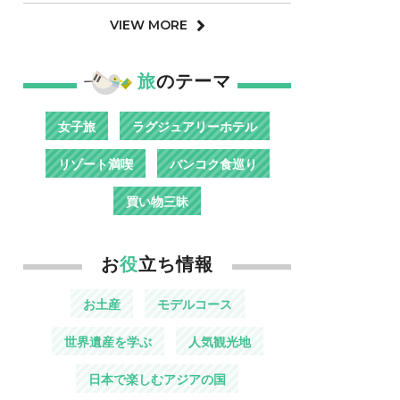
VIEW MORE
旅
のテーマ
女子旅
ラグジュアリーホテル
リゾート満喫
バンコク食巡り
買い物三昧
お
役
立ち情報
お土産
モデルコース
世界遺産を学ぶ
人気観光地
日本で楽しむアジアの国