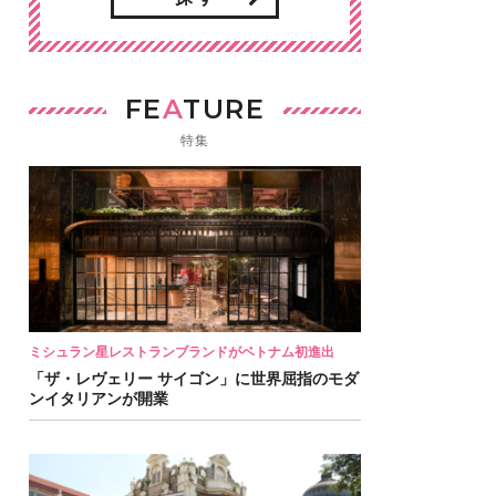
FE
A
TURE
特集
ミシュラン星レストランブランドがベトナム初進出
「ザ・レヴェリー サイゴン」に世界屈指のモダ
ンイタリアンが開業