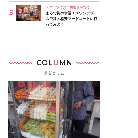
50バーツでタイ料理を味わう
まるで街の食堂！スワンナプー
ム空港の格安フードコートに行
ってみよう
COL
U
MN
最新コラム