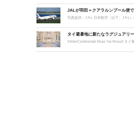
JALが羽田＝クアラルンプール便
写真提供：J A L 日本航空（以下、J A 
タイ避暑地に新たなラグジュアリー
©︎InterContinental Khao Yai Res