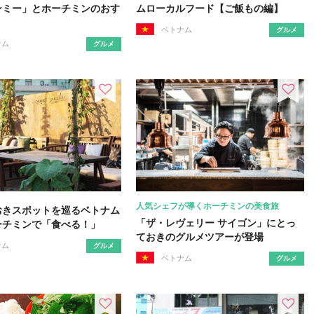
ンミー」とホーチミンのおす
ムローカルフード【ご飯もの編】
ベトナム
グルメ
ナム
グルメ
人気シェフが導くホーチミンの美食旅
おきスポットを巡るベトナム
「ザ・レヴェリー サイゴン」にとっ
ーチミンで「食べる！」
ておきのグルメツアーが登場
ナム
グルメ
ベトナム
グルメ