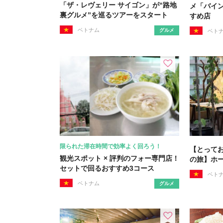
「ザ・レヴェリー サイゴン」が“路地
メ「バイ
裏グルメ”を巡るツアーをスタート
すめ店
ベトナム
グルメ
ベト
限られた滞在時間で効率よく回ろう！
【とって
観光スポット × 評判のフォー専門店！
の旅】ホ
セットで回るおすすめ3コース
ベト
ベトナム
グルメ