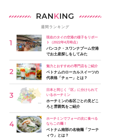
RAN
K
ING
週間ランキング
現在のタイの空港の様子をリポー
ト（2022年4月時点）
バンコク・スワンナプーム空港
でお土産探しをしてみた
魅力とおすすめの専門店をご紹介
ベトナムのローカルスイーツの
代表格「チェー」とは？
日本と同じく「区」に分けられて
いるホーチミン
ホーチミンの各区ごとの見どこ
ろと雰囲気をご紹介
ホーチミンでフォーの次に食べる
ならこの麺！
ベトナム南部の名物麺「フーテ
ィウ」とは？