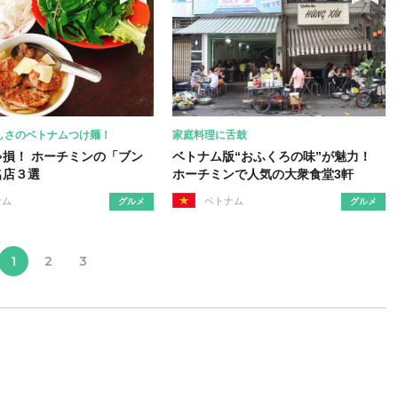
しさのベトナムつけ麺！
家庭料理に舌鼓
ゃ損！ ホーチミンの「ブン
ベトナム版“おふくろの味”が魅力！
名店３選
ホーチミンで人気の大衆食堂3軒
ナム
ベトナム
グルメ
グルメ
1
2
3