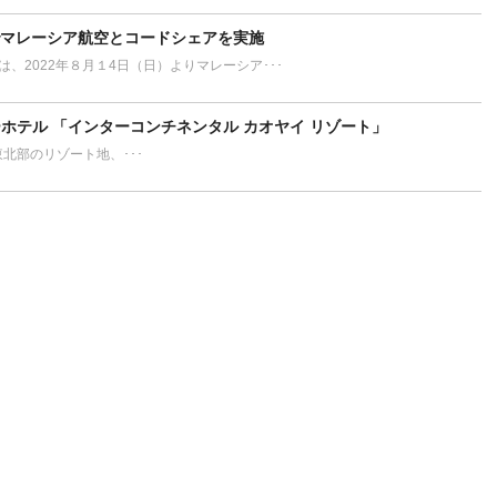
でマレーシア航空とコードシェアを実施
L）は、2022年８月１4日（日）よりマレーシア･･･
ホテル 「インターコンチネンタル カオヤイ リゾート」
ort タイ東北部のリゾート地、･･･