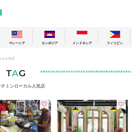
! 東南アジアの今が分かる旅の情報サイト
ア
マレーシア
カンボジア
インドネシア
フィリピン
カル人気店
T
A
G
ーチミンローカル人気店