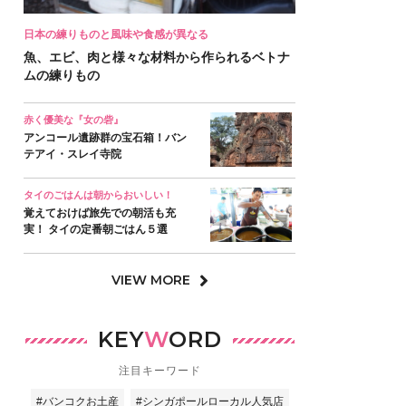
日本の練りものと風味や食感が異なる
魚、エビ、肉と様々な材料から作られるベトナ
ムの練りもの
赤く優美な『女の砦』
アンコール遺跡群の宝石箱！バン
テアイ・スレイ寺院
タイのごはんは朝からおいしい！
覚えておけば旅先での朝活も充
実！ タイの定番朝ごはん５選
VIEW MORE
KEY
W
ORD
注目キーワード
#バンコクお土産
#シンガポールローカル人気店