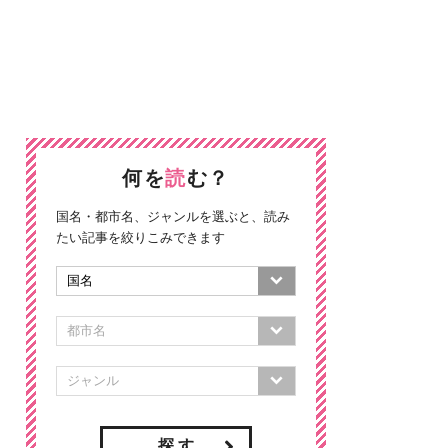
何を
読
む？
国名・都市名、ジャンルを選ぶと、読み
たい記事を絞りこみできます
探 す