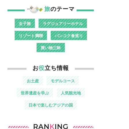
旅
のテーマ
女子旅
ラグジュアリーホテル
リゾート満喫
バンコク食巡り
買い物三昧
お
役
立ち情報
お土産
モデルコース
世界遺産を学ぶ
人気観光地
日本で楽しむアジアの国
RAN
K
ING