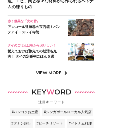
魚、エビ、肉と様々な材料から作られるベトナ
ムの練りもの
赤く優美な『女の砦』
アンコール遺跡群の宝石箱！バン
テアイ・スレイ寺院
タイのごはんは朝からおいしい！
覚えておけば旅先での朝活も充
実！ タイの定番朝ごはん５選
VIEW MORE
KEY
W
ORD
注目キーワード
#バンコクお土産
#シンガポールローカル人気店
#ダナン旅行
#ビーチリゾート
#ベトナム料理