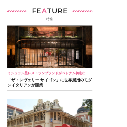
FE
A
TURE
特集
ミシュラン星レストランブランドがベトナム初進出
「ザ・レヴェリー サイゴン」に世界屈指のモダ
ンイタリアンが開業