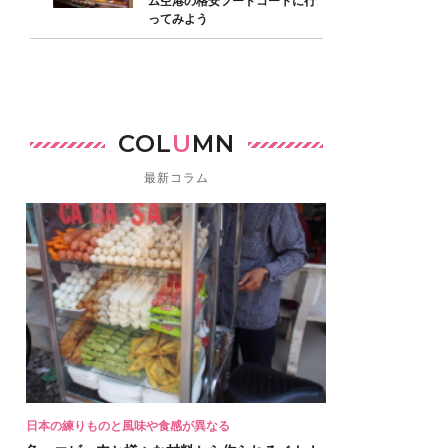
ム空港の格安フードコートに行
ってみよう
COL
U
MN
最新コラム
日本の練りものと風味や食感が異なる