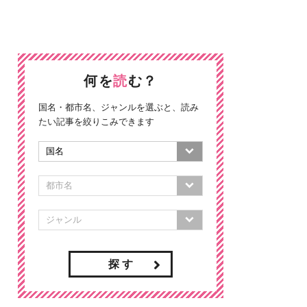
何を
読
む？
国名・都市名、ジャンルを選ぶと、読み
たい記事を絞りこみできます
探 す