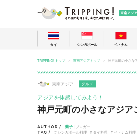
TRIPPING
東南アジ
タイ
シンガポール
ベトナム
TRIPPING! トップ
東南アジアトップ
神戸元町の小さな
東南アジア
グルメ
アジアを体感してみよう！
神戸元町の小さなアジア
AUTHOR /
蘭子
| ブロガー
TAG /
シンガポール料理
タイ料理
ベトナム料理