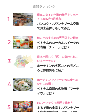
週間ランキング
現在のタイの空港の様子をリポー
ト（2022年4月時点）
バンコク・スワンナプーム空港
でお土産探しをしてみた
魅力とおすすめの専門店をご紹介
ベトナムのローカルスイーツの
代表格「チェー」とは？
日本と同じく「区」に分けられて
いるホーチミン
ホーチミンの各区ごとの見どこ
ろと雰囲気をご紹介
ホーチミンでフォーの次に食べる
ならこの麺！
ベトナム南部の名物麺「フーテ
ィウ」とは？
50バーツでタイ料理を味わう
まるで街の食堂！スワンナプー