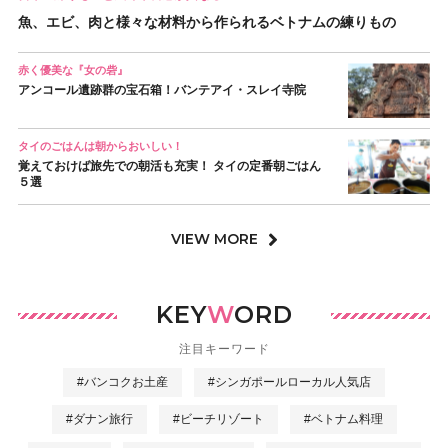
魚、エビ、肉と様々な材料から作られるベトナムの練りもの
赤く優美な『女の砦』
アンコール遺跡群の宝石箱！バンテアイ・スレイ寺院
タイのごはんは朝からおいしい！
覚えておけば旅先での朝活も充実！ タイの定番朝ごはん
５選
VIEW MORE
KEY
W
ORD
注目キーワード
#バンコクお土産
#シンガポールローカル人気店
#ダナン旅行
#ビーチリゾート
#ベトナム料理