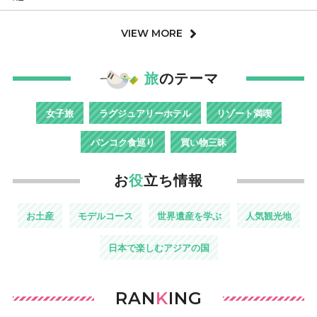
VIEW MORE
旅
のテーマ
女子旅
ラグジュアリーホテル
リゾート満喫
バンコク食巡り
買い物三昧
お
役
立ち情報
お土産
モデルコース
世界遺産を学ぶ
人気観光地
日本で楽しむアジアの国
RAN
K
ING