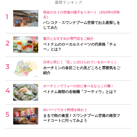
週間ランキング
現在のタイの空港の様子をリポート（2022年4月時
点）
バンコク・スワンナプーム空港でお土産探しを
してみた
魅力とおすすめの専門店をご紹介
ベトナムのローカルスイーツの代表格「チェ
ー」とは？
日本と同じく「区」に分けられているホーチミン
ホーチミンの各区ごとの見どころと雰囲気をご
紹介
ホーチミンでフォーの次に食べるならこの麺！
ベトナム南部の名物麺「フーティウ」とは？
50バーツでタイ料理を味わう
まるで街の食堂！スワンナプーム空港の格安フ
ードコートに行ってみよう