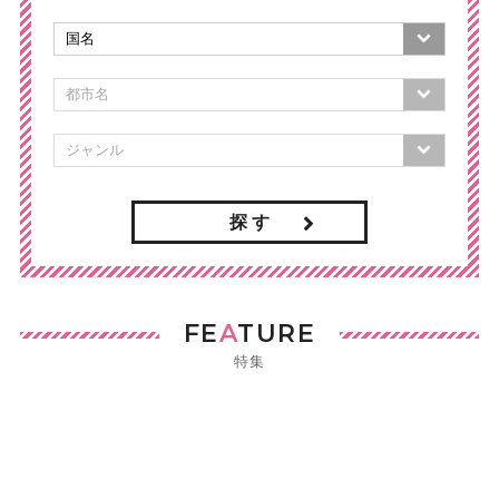
探 す
FE
A
TURE
特集