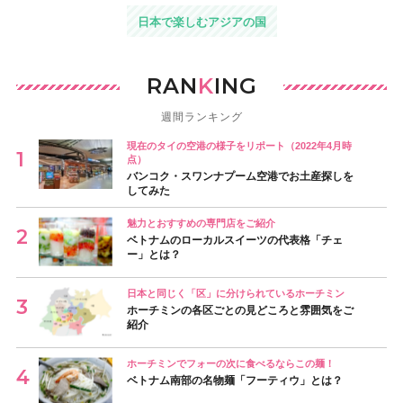
日本で楽しむアジアの国
RAN
K
ING
週間ランキング
現在のタイの空港の様子をリポート（2022年4月時
点）
バンコク・スワンナプーム空港でお土産探しを
してみた
魅力とおすすめの専門店をご紹介
ベトナムのローカルスイーツの代表格「チェ
ー」とは？
日本と同じく「区」に分けられているホーチミン
ホーチミンの各区ごとの見どころと雰囲気をご
紹介
ホーチミンでフォーの次に食べるならこの麺！
ベトナム南部の名物麺「フーティウ」とは？