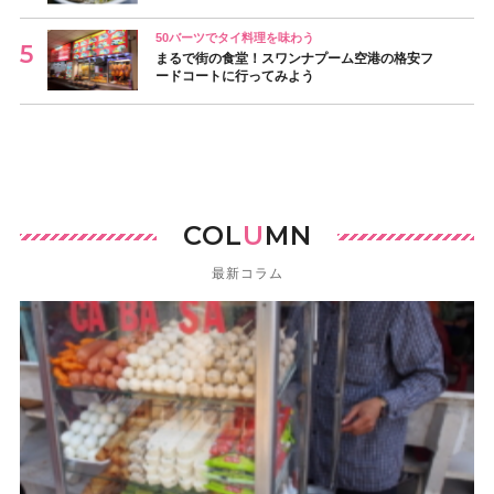
50バーツでタイ料理を味わう
まるで街の食堂！スワンナプーム空港の格安フ
ードコートに行ってみよう
COL
U
MN
最新コラム