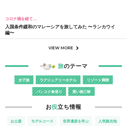
コロナ禍を経て…
入国条件緩和のマレーシアを旅してみた 〜ランカウイ
編〜
VIEW MORE
旅
のテーマ
女子旅
ラグジュアリーホテル
リゾート満喫
バンコク食巡り
買い物三昧
お
役
立ち情報
お土産
モデルコース
世界遺産を学ぶ
人気観光地