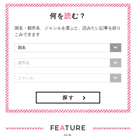
何を
読
む？
国名・都市名、ジャンルを選ぶと、読みたい記事を絞り
こみできます
探 す
FE
A
TURE
特集