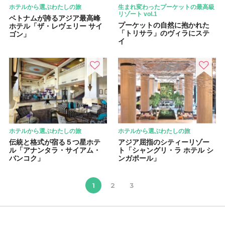
ホテルから選ぶわたしの旅
生まれ変わったプーケットの最高級
リゾート vol.1
ベトナムが誇るアジア最高峰
プーケットの自然に抱かれた
ホテル「ザ・レヴェリー サイ
「トリサラ」のヴィラにステ
ゴン」
イ
ホテルから選ぶわたしの旅
ホテルから選ぶわたしの旅
伝統と格式が宿る５つ星ホテ
アジア屈指のシティーリゾー
ル「アナンタラ・サイアム・
ト「シャングリ・ラ ホテル シ
バンコク」
ンガポール」
1
2
3