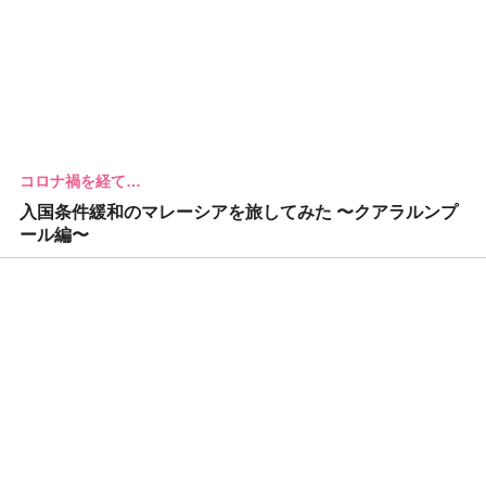
コロナ禍を経て…
入国条件緩和のマレーシアを旅してみた 〜クアラルンプ
ール編〜