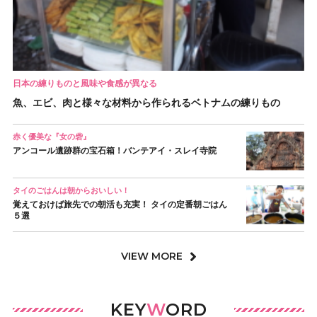
日本の練りものと風味や食感が異なる
魚、エビ、肉と様々な材料から作られるベトナムの練りもの
赤く優美な『女の砦』
アンコール遺跡群の宝石箱！バンテアイ・スレイ寺院
タイのごはんは朝からおいしい！
覚えておけば旅先での朝活も充実！ タイの定番朝ごはん
５選
VIEW MORE
KEY
W
ORD