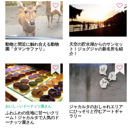
動物と間近に触れ合える動物
天空の貯水湖からのサンセッ
園「タマンサファリ」
ト！ジョグジャの新名所を紹
介！
おいし～いドーナッツ屋さん
ジャカルタのおしゃれエリア
にひっそりと佇むアートギャ
ふわふわの生地に甘〜いクリ
ラリー
ーム！ジャカルタで人気のド
ーナッツ屋さん