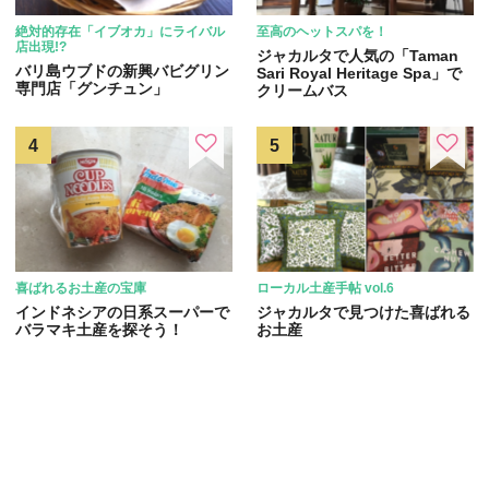
絶対的存在「イブオカ」にライバル
至高のヘットスパを！
店出現!?
ジャカルタで人気の「Taman
バリ島ウブドの新興バビグリン
Sari Royal Heritage Spa」で
専門店「グンチュン」
クリームバス
喜ばれるお土産の宝庫
ローカル土産手帖 vol.6
インドネシアの日系スーパーで
ジャカルタで見つけた喜ばれる
バラマキ土産を探そう！
お土産