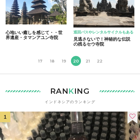
心地いい癒しを感じて・・世
巡回バスやレンタルサイクルもある
界遺産・タマンアユン寺院
見逃さないで！神秘的な伝説
の残るセウ寺院
17
18
19
20
21
22
RAN
K
ING
インドネシアのランキング