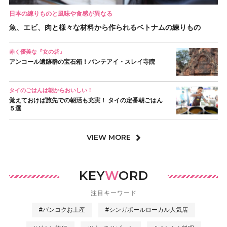
日本の練りものと風味や食感が異なる
魚、エビ、肉と様々な材料から作られるベトナムの練りもの
赤く優美な『女の砦』
アンコール遺跡群の宝石箱！バンテアイ・スレイ寺院
タイのごはんは朝からおいしい！
覚えておけば旅先での朝活も充実！ タイの定番朝ごはん
５選
VIEW MORE
KEY
W
ORD
注目キーワード
#バンコクお土産
#シンガポールローカル人気店