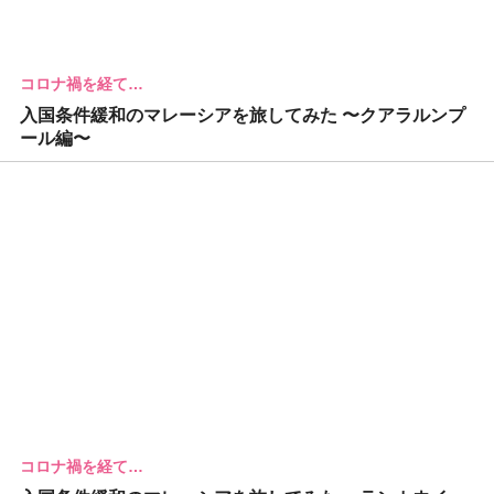
コロナ禍を経て…
入国条件緩和のマレーシアを旅してみた 〜クアラルンプ
ール編〜
コロナ禍を経て…