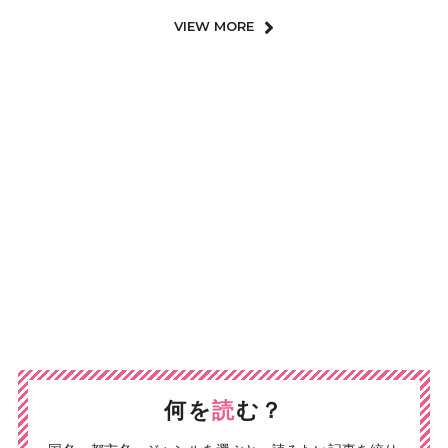
VIEW MORE
何を
読
む？