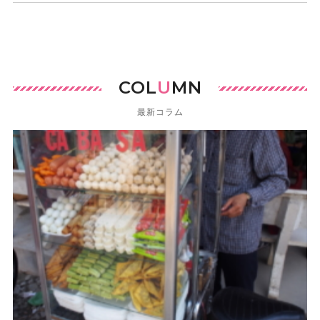
COL
U
MN
最新コラム