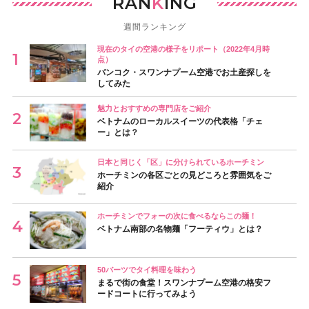
RAN
K
ING
週間ランキング
現在のタイの空港の様子をリポート（2022年4月時
点）
バンコク・スワンナプーム空港でお土産探しを
してみた
魅力とおすすめの専門店をご紹介
ベトナムのローカルスイーツの代表格「チェ
ー」とは？
日本と同じく「区」に分けられているホーチミン
ホーチミンの各区ごとの見どころと雰囲気をご
紹介
ホーチミンでフォーの次に食べるならこの麺！
ベトナム南部の名物麺「フーティウ」とは？
50バーツでタイ料理を味わう
まるで街の食堂！スワンナプーム空港の格安フ
ードコートに行ってみよう