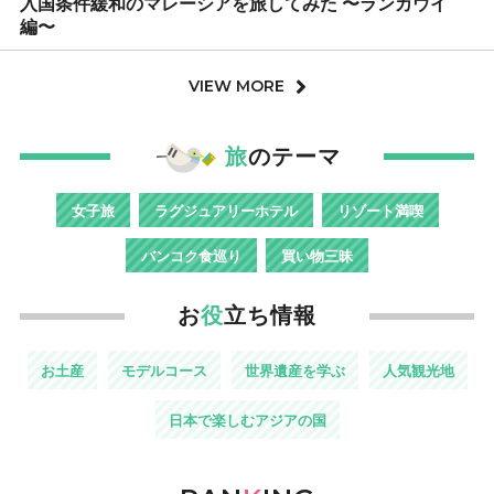
入国条件緩和のマレーシアを旅してみた 〜ランカウイ
編〜
VIEW MORE
旅
のテーマ
女子旅
ラグジュアリーホテル
リゾート満喫
バンコク食巡り
買い物三昧
お
役
立ち情報
お土産
モデルコース
世界遺産を学ぶ
人気観光地
日本で楽しむアジアの国