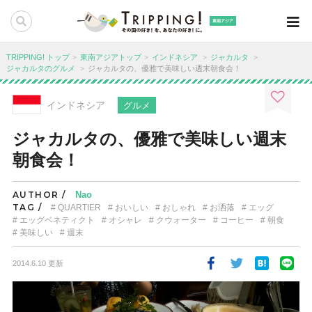
東南アジア
TRIPPING! トップ
東南アジアトップ
インドネシア
ジャカルタ
ジャカルタのグルメ
ジャカルタの、優雅で美味しい週末朝食会！
インドネシア
グルメ
ジャカルタの、優雅で美味しい週末
朝食会！
AUTHOR /
Nao
TAG /
QUARTIER
おいしい
おしゃれ
お洒落
エッグ
エッグベネティクト
オシャレ
クウォーター
コーヒー
朝食
美味しい
週末
2014.6.10 更新