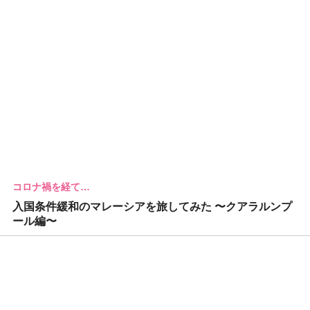
コロナ禍を経て…
入国条件緩和のマレーシアを旅してみた 〜クアラルンプ
ール編〜