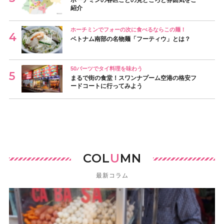
紹介
ホーチミンでフォーの次に食べるならこの麺！
ベトナム南部の名物麺「フーティウ」とは？
50バーツでタイ料理を味わう
まるで街の食堂！スワンナプーム空港の格安フ
ードコートに行ってみよう
COL
U
MN
最新コラム