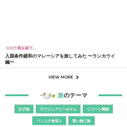
コロナ禍を経て…
入国条件緩和のマレーシアを旅してみた 〜ランカウイ
編〜
VIEW MORE
旅
のテーマ
女子旅
ラグジュアリーホテル
リゾート満喫
バンコク食巡り
買い物三昧