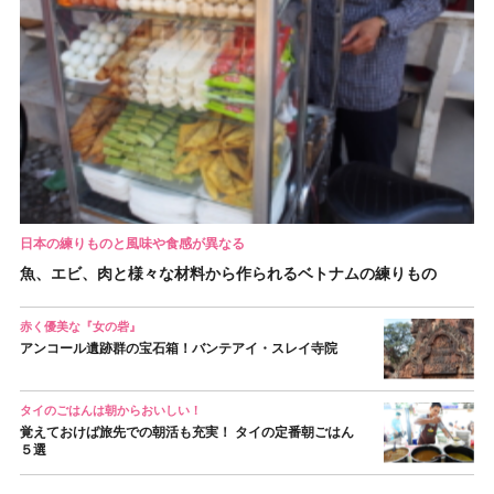
日本の練りものと風味や食感が異なる
魚、エビ、肉と様々な材料から作られるベトナムの練りもの
赤く優美な『女の砦』
アンコール遺跡群の宝石箱！バンテアイ・スレイ寺院
タイのごはんは朝からおいしい！
覚えておけば旅先での朝活も充実！ タイの定番朝ごはん
５選