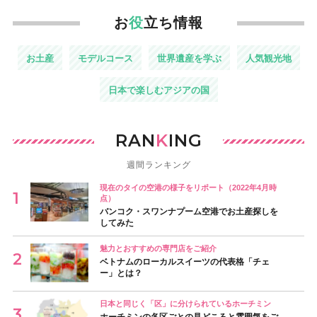
お
役
立ち情報
お土産
モデルコース
世界遺産を学ぶ
人気観光地
日本で楽しむアジアの国
RAN
K
ING
週間ランキング
現在のタイの空港の様子をリポート（2022年4月時
点）
バンコク・スワンナプーム空港でお土産探しを
してみた
魅力とおすすめの専門店をご紹介
ベトナムのローカルスイーツの代表格「チェ
ー」とは？
日本と同じく「区」に分けられているホーチミン
ホーチミンの各区ごとの見どころと雰囲気をご