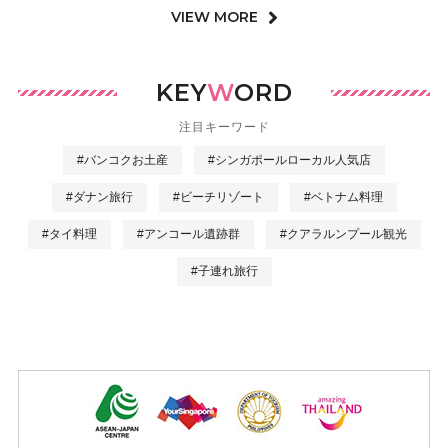
VIEW MORE
KEY
W
ORD
注目キーワード
#バンコクお土産
#シンガポールローカル人気店
#ダナン旅行
#ビーチリゾート
#ベトナム料理
#タイ料理
#アンコール遺跡群
#クアラルンプール観光
#子連れ旅行