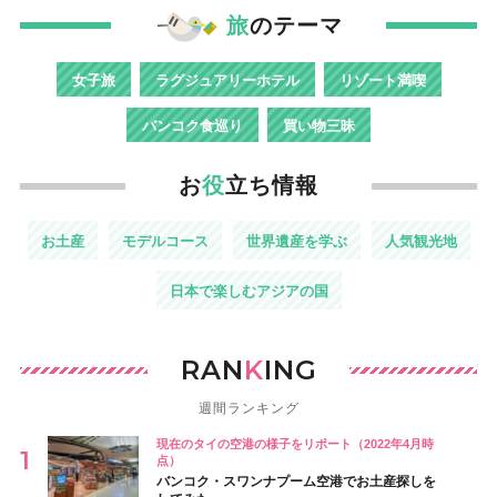
旅
のテーマ
女子旅
ラグジュアリーホテル
リゾート満喫
バンコク食巡り
買い物三昧
お
役
立ち情報
お土産
モデルコース
世界遺産を学ぶ
人気観光地
日本で楽しむアジアの国
RAN
K
ING
週間ランキング
現在のタイの空港の様子をリポート（2022年4月時
点）
バンコク・スワンナプーム空港でお土産探しを