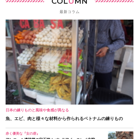
COL
U
MN
最新コラム
日本の練りものと風味や食感が異なる
魚、エビ、肉と様々な材料から作られるベトナムの練りもの
赤く優美な『女の砦』