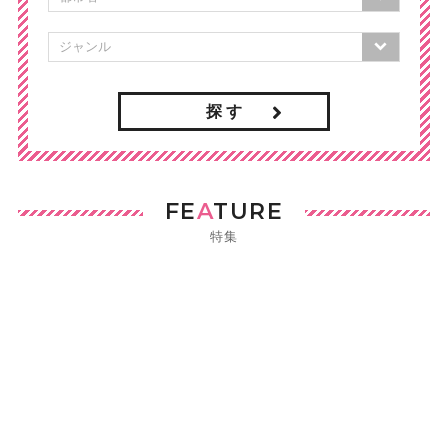
探 す
FE
A
TURE
特集