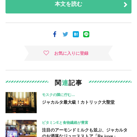
本文を読む
お気に入りに登録
関
連
記事
モスクの隣に佇む…
ジャカルタ最大級！カトリック大聖堂
ビタミンEと食物繊維が豊富
注目のアーモンドミルクも並ぶ、ジャカルタ
のお洒落なジュースストア「Re.juve」