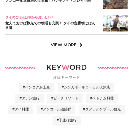
アンコール遺跡群の宝石箱！バンテアイ・スレイ寺院
タイのごはんは朝からおいしい！
覚えておけば旅先での朝活も充実！ タイの定番朝ごはん
５選
VIEW MORE
KEY
W
ORD
注目キーワード
#バンコクお土産
#シンガポールローカル人気店
#ダナン旅行
#ビーチリゾート
#ベトナム料理
#タイ料理
#アンコール遺跡群
#クアラルンプール観光
#子連れ旅行