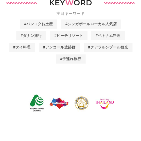
KEY
W
ORD
注目キーワード
#バンコクお土産
#シンガポールローカル人気店
#ダナン旅行
#ビーチリゾート
#ベトナム料理
#タイ料理
#アンコール遺跡群
#クアラルンプール観光
#子連れ旅行