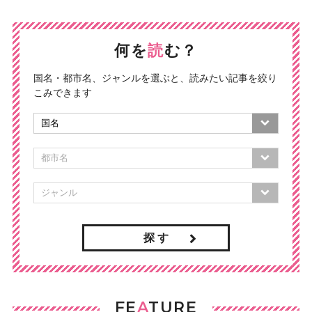
何を
読
む？
国名・都市名、ジャンルを選ぶと、読みたい記事を絞り
こみできます
探 す
FE
A
TURE