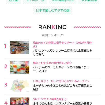
日本で楽しむアジアの国
RAN
K
ING
週間ランキング
現在のタイの空港の様子をリポート（2022年4月時
点）
バンコク・スワンナプーム空港でお土産探しを
してみた
魅力とおすすめの専門店をご紹介
ベトナムのローカルスイーツの代表格「チェ
ー」とは？
日本と同じく「区」に分けられているホーチミン
ホーチミンの各区ごとの見どころと雰囲気をご
紹介
50バーツでタイ料理を味わう
まるで街の食堂！スワンナプーム空港の格安フ