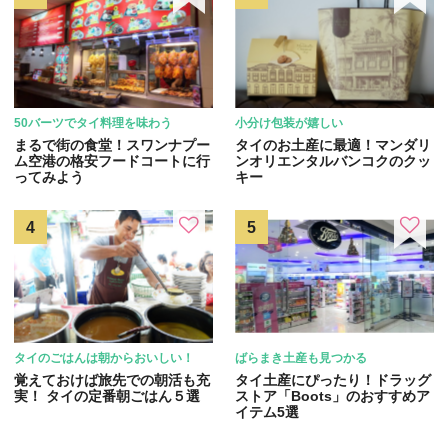
50バーツでタイ料理を味わう
小分け包装が嬉しい
まるで街の食堂！スワンナプー
タイのお土産に最適！マンダリ
ム空港の格安フードコートに行
ンオリエンタルバンコクのクッ
ってみよう
キー
タイのごはんは朝からおいしい！
ばらまき土産も見つかる
覚えておけば旅先での朝活も充
タイ土産にぴったり！ドラッグ
実！ タイの定番朝ごはん５選
ストア「Boots」のおすすめア
イテム5選