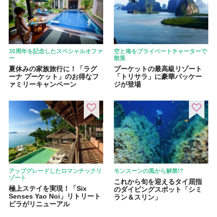
30周年を記念したスペシャルオファ
空と海をプライベートチャーターで
ー
散策
夏休みの家族旅行に！「ラグ
プーケットの最高級リゾート
ーナ プーケット」のお得なフ
「トリサラ」に豪華パッケー
ァミリーキャンペーン
ジが登場
アップグレードしたロマンチックリ
モンスーンの風から解禁!?
ゾート
これから旬を迎えるタイ屈指
極上ステイを実現！「Six
のダイビングスポット「シミ
Senses Yao Noi」リトリート
ラン＆スリン」
ビラがリニューアル