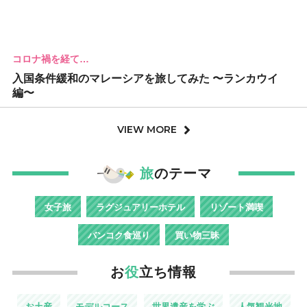
コロナ禍を経て…
入国条件緩和のマレーシアを旅してみた 〜ランカウイ
編〜
VIEW MORE
旅
のテーマ
女子旅
ラグジュアリーホテル
リゾート満喫
バンコク食巡り
買い物三昧
お
役
立ち情報
お土産
モデルコース
世界遺産を学ぶ
人気観光地