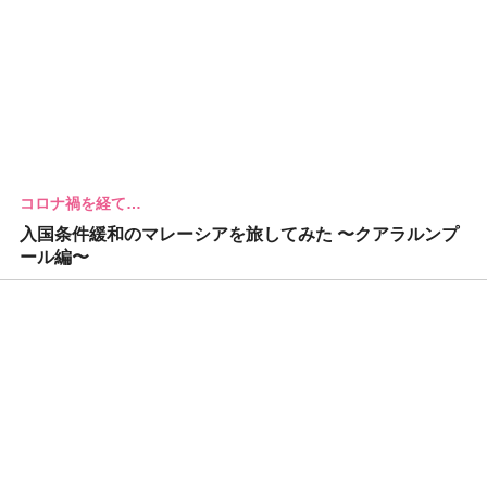
コロナ禍を経て…
入国条件緩和のマレーシアを旅してみた 〜クアラルンプ
ール編〜