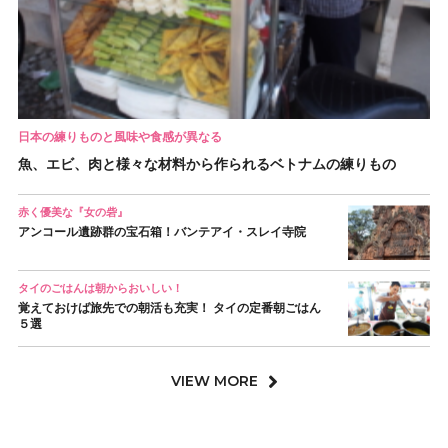
日本の練りものと風味や食感が異なる
魚、エビ、肉と様々な材料から作られるベトナムの練りもの
赤く優美な『女の砦』
アンコール遺跡群の宝石箱！バンテアイ・スレイ寺院
タイのごはんは朝からおいしい！
覚えておけば旅先での朝活も充実！ タイの定番朝ごはん
５選
VIEW MORE