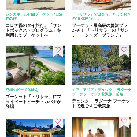
シンガポール経由プーケット7日滞
「トリサラ」で出会う、とっておき
在の旅
の“食体験”vol.１
コロナ禍のタイ旅行。「サン
プーケット最高級の贅沢ブラ
ドボックス・プログラム」を
ンチ！ 「トリサラ」の「サン
利用してプーケットへ
デー・ジャズ・ブランチ」
究極のビーチ体験を
エア・アジア＋デュシタニ ラグーナ
プーケットでプチ贅沢旅！前編
プーケット「トリサラ」にプ
デュシタニ ラグーナ プーケッ
ライベートビーチ・カバナが
トで過ごすご褒美旅
登場