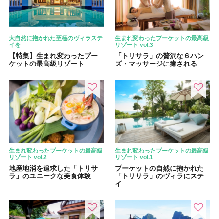
大自然に抱かれた至極のヴィラステ
生まれ変わったプーケットの最高級
イを
リゾート vol.3
【特集】生まれ変わったプー
「トリサラ」の贅沢な６ハン
ケットの最高級リゾート
ズ・マッサージに癒される
生まれ変わったプーケットの最高級
生まれ変わったプーケットの最高級
リゾート vol.2
リゾート vol.1
地産地消を追求した「トリサ
プーケットの自然に抱かれた
ラ」のユニークな美食体験
「トリサラ」のヴィラにステ
イ