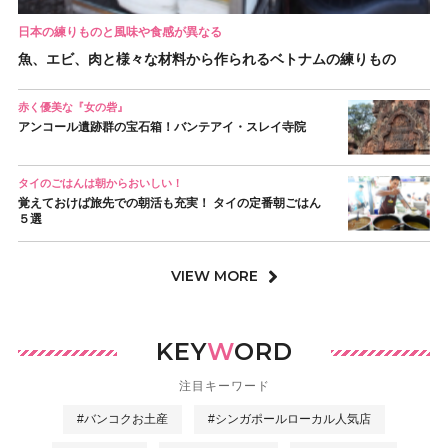
日本の練りものと風味や食感が異なる
魚、エビ、肉と様々な材料から作られるベトナムの練りもの
赤く優美な『女の砦』
アンコール遺跡群の宝石箱！バンテアイ・スレイ寺院
タイのごはんは朝からおいしい！
覚えておけば旅先での朝活も充実！ タイの定番朝ごはん
５選
VIEW MORE
KEY
W
ORD
注目キーワード
#バンコクお土産
#シンガポールローカル人気店