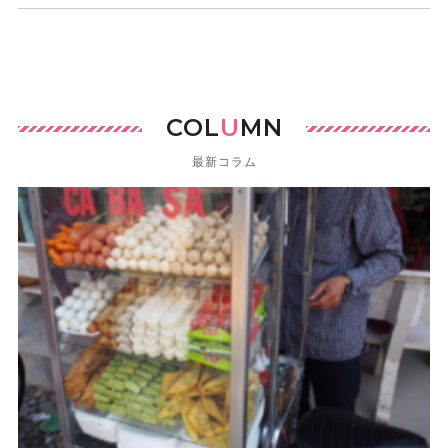
COL
U
MN
最新コラム