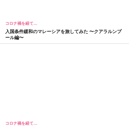
コロナ禍を経て…
入国条件緩和のマレーシアを旅してみた 〜クアラルンプ
ール編〜
コロナ禍を経て…