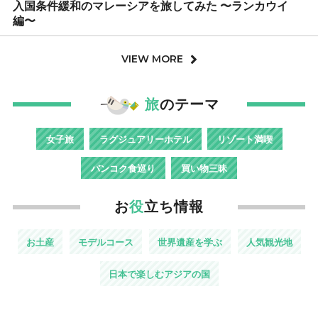
入国条件緩和のマレーシアを旅してみた 〜ランカウイ
編〜
VIEW MORE
旅
のテーマ
女子旅
ラグジュアリーホテル
リゾート満喫
バンコク食巡り
買い物三昧
お
役
立ち情報
お土産
モデルコース
世界遺産を学ぶ
人気観光地
日本で楽しむアジアの国