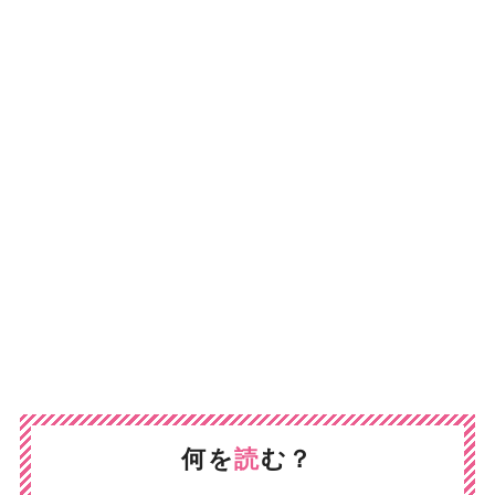
何を
読
む？