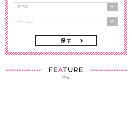
探 す
FE
A
TURE
特集