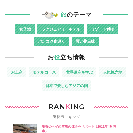
旅
のテーマ
女子旅
ラグジュアリーホテル
リゾート満喫
バンコク食巡り
買い物三昧
お
役
立ち情報
お土産
モデルコース
世界遺産を学ぶ
人気観光地
日本で楽しむアジアの国
RAN
K
ING
週間ランキング
現在のタイの空港の様子をリポート（2022年4月時
点）