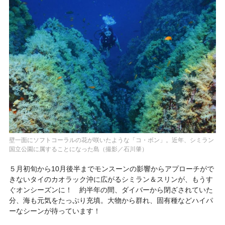
壁一面にソフトコーラルの花が咲いたような「コ・ボン」。近年、シミラン
国立公園に属することになった島（撮影／石川肇）
５月初旬から10月後半までモンスーンの影響からアプローチがで
きないタイのカオラック沖に広がるシミラン＆スリンが、もうす
ぐオンシーズンに！ 約半年の間、ダイバーから閉ざされていた
分、海も元気をたっぷり充填。大物から群れ、固有種などハイパ
ーなシーンが待っています！