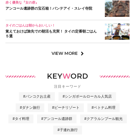
赤く優美な『女の砦』
アンコール遺跡群の宝石箱！バンテアイ・スレイ寺院
タイのごはんは朝からおいしい！
覚えておけば旅先での朝活も充実！ タイの定番朝ごはん
５選
VIEW MORE
KEY
W
ORD
注目キーワード
#バンコクお土産
#シンガポールローカル人気店
#ダナン旅行
#ビーチリゾート
#ベトナム料理
#タイ料理
#アンコール遺跡群
#クアラルンプール観光
#子連れ旅行