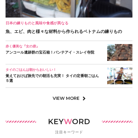
日本の練りものと風味や食感が異なる
魚、エビ、肉と様々な材料から作られるベトナムの練りもの
赤く優美な『女の砦』
アンコール遺跡群の宝石箱！バンテアイ・スレイ寺院
タイのごはんは朝からおいしい！
覚えておけば旅先での朝活も充実！ タイの定番朝ごはん
５選
VIEW MORE
KEY
W
ORD
注目キーワード