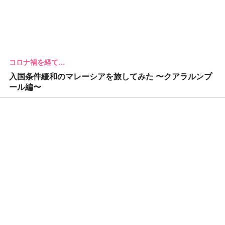
コロナ禍を経て…
入国条件緩和のマレーシアを旅してみた 〜クアラルンプ
ール編〜