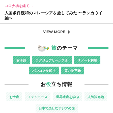
コロナ禍を経て…
入国条件緩和のマレーシアを旅してみた 〜ランカウイ
編〜
VIEW MORE
旅
のテーマ
女子旅
ラグジュアリーホテル
リゾート満喫
バンコク食巡り
買い物三昧
お
役
立ち情報
お土産
モデルコース
世界遺産を学ぶ
人気観光地
日本で楽しむアジアの国