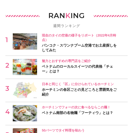
RAN
K
ING
週間ランキング
現在のタイの空港の様子をリポート（2022年4月時
点）
バンコク・スワンナプーム空港でお土産探しを
してみた
魅力とおすすめの専門店をご紹介
ベトナムのローカルスイーツの代表格「チェ
ー」とは？
日本と同じく「区」に分けられているホーチミン
ホーチミンの各区ごとの見どころと雰囲気をご
紹介
ホーチミンでフォーの次に食べるならこの麺！
ベトナム南部の名物麺「フーティウ」とは？
50バーツでタイ料理を味わう