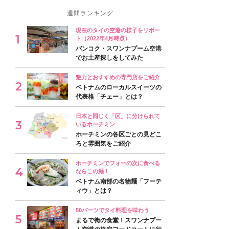
週間ランキング
現在のタイの空港の様子をリポー
ト（2022年4月時点）
バンコク・スワンナプーム空港
でお土産探しをしてみた
魅力とおすすめの専門店をご紹介
ベトナムのローカルスイーツの
代表格「チェー」とは？
日本と同じく「区」に分けられて
いるホーチミン
ホーチミンの各区ごとの見どこ
ろと雰囲気をご紹介
ホーチミンでフォーの次に食べる
ならこの麺！
ベトナム南部の名物麺「フーテ
ィウ」とは？
50バーツでタイ料理を味わう
まるで街の食堂！スワンナプー