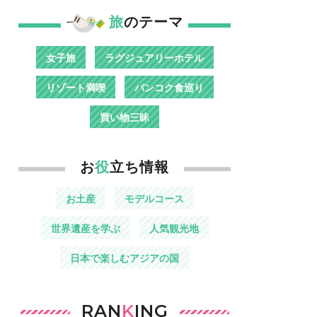
旅
のテーマ
女子旅
ラグジュアリーホテル
リゾート満喫
バンコク食巡り
買い物三昧
お
役
立ち情報
お土産
モデルコース
世界遺産を学ぶ
人気観光地
日本で楽しむアジアの国
RAN
K
ING