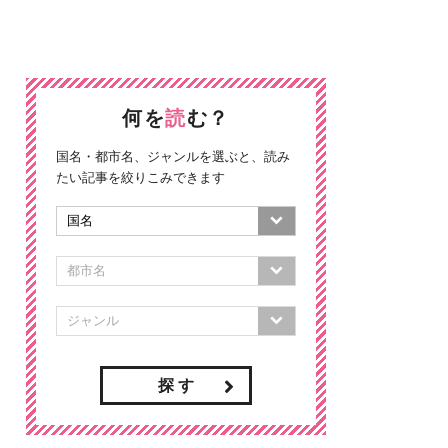
何を
読
む？
国名・都市名、ジャンルを選ぶと、読み
たい記事を絞りこみできます
探 す