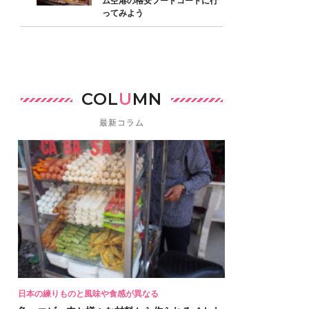
ム空港の格安フードコートに行
ってみよう
COL
U
MN
最新コラム
日本の練りものと風味や食感が異なる