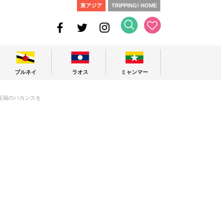
東アジア
TRIPPING! HOME
ブルネイ
ラオス
ミャンマー
至福のバカンスを