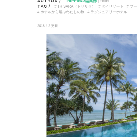
AUTHOR /
TRIPPING!編集部
| Editer
TAG /
TRISARA（トリサラ）
タイリゾート
プー
ホテルから選ぶわたしの旅
ラグジュアリーホテル
2018.4.2 更新