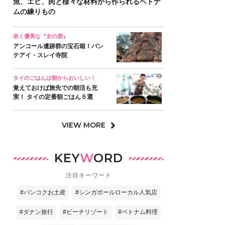
魚、エビ、肉と様々な材料から作られるベトナ
ムの練りもの
赤く優美な『女の砦』
アンコール遺跡群の宝石箱！バン
テアイ・スレイ寺院
タイのごはんは朝からおいしい！
覚えておけば旅先での朝活も充
実！ タイの定番朝ごはん５選
VIEW MORE
KEY
W
ORD
注目キーワード
#バンコクお土産
#シンガポールローカル人気店
#ダナン旅行
#ビーチリゾート
#ベトナム料理