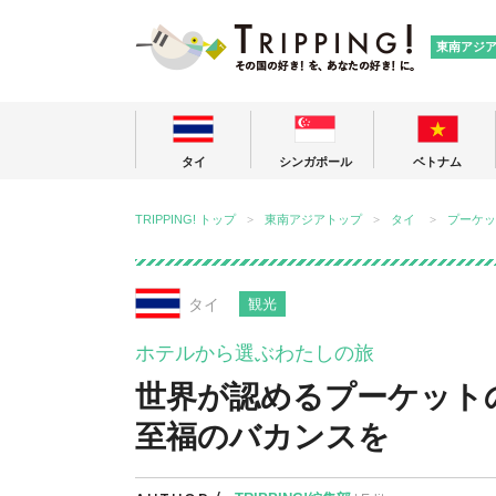
TRIPPING
東南アジ
タイ
シンガポール
ベトナム
TRIPPING! トップ
東南アジアトップ
タイ
プーケッ
タイ
観光
ホテルから選ぶわたしの旅
世界が認めるプーケット
至福のバカンスを