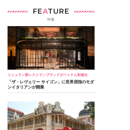
FE
A
TURE
特集
ミシュラン星レストランブランドがベトナム初進出
「ザ・レヴェリー サイゴン」に世界屈指のモダ
ンイタリアンが開業