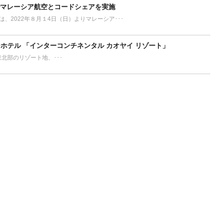
でマレーシア航空とコードシェアを実施
L）は、2022年８月１4日（日）よりマレーシア･･･
ホテル 「インターコンチネンタル カオヤイ リゾート」
ort タイ東北部のリゾート地、･･･