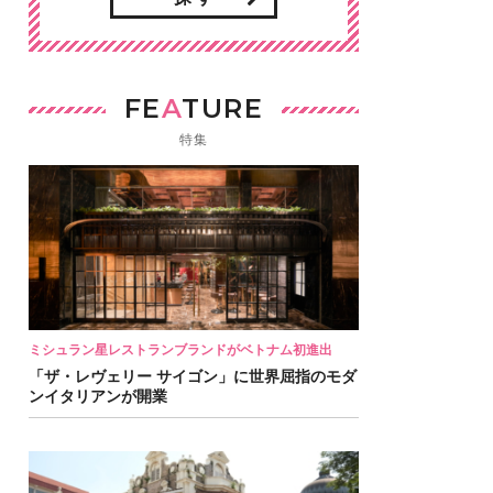
FE
A
TURE
特集
ミシュラン星レストランブランドがベトナム初進出
「ザ・レヴェリー サイゴン」に世界屈指のモダ
ンイタリアンが開業