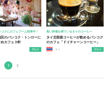
ンコクにカフェブーム到来中！
高い評価を得ているタイのコーヒー
戦区のバンコク・トンローに
タイ北部産コーヒーが飲めるバンコク
すめカフェ３軒
のカフェ「ドイチャーンコーヒー」
タイ
グルメ
グルメ
1
2