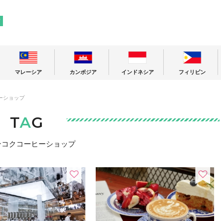
! 東南アジアの今が分かる旅の情報サイト
ア
マレーシア
カンボジア
インドネシア
フィリピン
ーショップ
T
A
G
ンコクコーヒーショップ