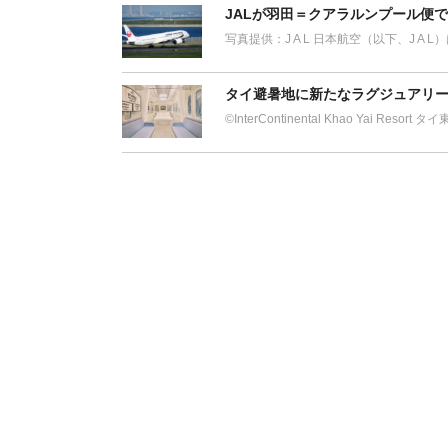
JALが羽田＝クアラルンプール便
写真提供：J A L 日本航空（以下、J A 
タイ避暑地に新たなラグジュアリー
©︎InterContinental Khao Yai Res