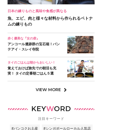
日本の練りものと風味や食感が異なる
魚、エビ、肉と様々な材料から作られるベトナ
ムの練りもの
赤く優美な『女の砦』
アンコール遺跡群の宝石箱！バン
テアイ・スレイ寺院
タイのごはんは朝からおいしい！
覚えておけば旅先での朝活も充
実！ タイの定番朝ごはん５選
VIEW MORE
KEY
W
ORD
注目キーワード
#バンコクお土産
#シンガポールローカル人気店