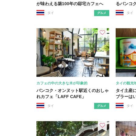
が味わえる築100年の邸宅カフェへ
るバンコ
タイ
タイ
グルメ
カフェの中の大きな木が印象的
タイの観光
バンコク・オンヌット駅近くのおしゃ
タイ土産
れカフェ「LAFF CAFE」
ブラーは
タイ
タイ
グルメ