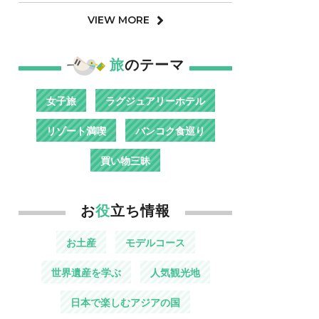
VIEW MORE
旅
のテーマ
女子旅
ラグジュアリーホテル
リゾート満喫
バンコク食巡り
買い物三昧
お
役
立ち情報
お土産
モデルコース
世界遺産を学ぶ
人気観光地
日本で楽しむアジアの国