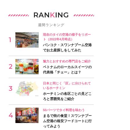
RAN
K
ING
週間ランキング
現在のタイの空港の様子をリポー
ト（2022年4月時点）
バンコク・スワンナプーム空港
でお土産探しをしてみた
魅力とおすすめの専門店をご紹介
ベトナムのローカルスイーツの
代表格「チェー」とは？
日本と同じく「区」に分けられて
いるホーチミン
ホーチミンの各区ごとの見どこ
ろと雰囲気をご紹介
50バーツでタイ料理を味わう
まるで街の食堂！スワンナプー
ム空港の格安フードコートに行
ってみよう