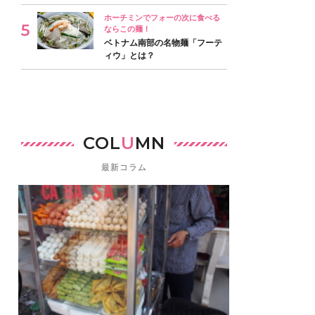
ホーチミンでフォーの次に食べる
ならこの麺！
ベトナム南部の名物麺「フーテ
ィウ」とは？
COL
U
MN
最新コラム