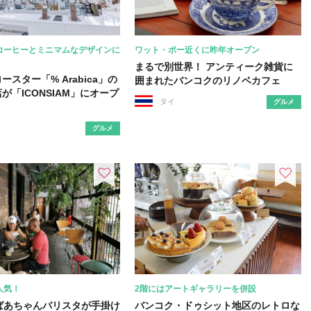
コーヒーとミニマムなデザインに
ワット・ポー近くに昨年オープン
まるで別世界！ アンティーク雑貨に
ースター「% Arabica」の
囲まれたバンコクのリノベカフェ
が「ICONSIAM」にオープ
タイ
グルメ
グルメ
人気！
2階にはアートギャラリーを併設
ばあちゃんバリスタが手掛け
バンコク・ドゥシット地区のレトロな