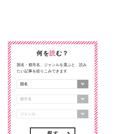
何を
読
む？
国名・都市名、ジャンルを選ぶと、読み
たい記事を絞りこみできます
探 す