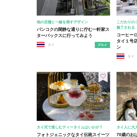
他の店舗と一線を画すデザイン
こだわりの
魅了される
バンコクの閑静な通りに佇む一軒家ス
コーヒーロ
ターバックスに行ってみよう
タイ１号店
タイ
グルメ
ン
タイ
タイ式で楽しむティータイムはいかが？
タイ人に大
フォトジェニックなタイ伝統スイーツ
70歳のお