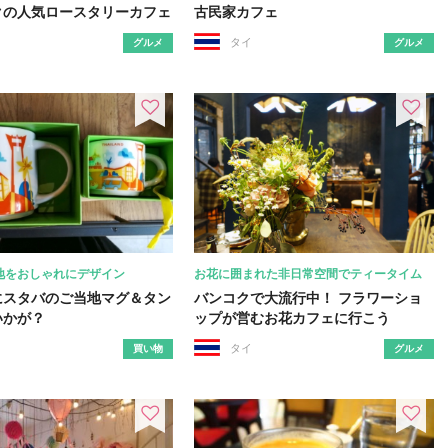
クの人気ロースタリーカフェ
古民家カフェ
タイ
グルメ
グルメ
地をおしゃれにデザイン
お花に囲まれた非日常空間でティータイム
にスタバのご当地マグ＆タン
バンコクで大流行中！ フラワーショ
いかが？
ップが営むお花カフェに行こう
タイ
買い物
グルメ