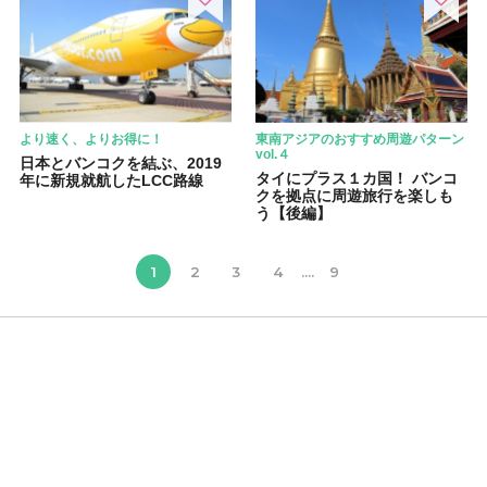
より速く、よりお得に！
東南アジアのおすすめ周遊パターン
vol.４
日本とバンコクを結ぶ、2019
タイにプラス１カ国！ バンコ
年に新規就航したLCC路線
クを拠点に周遊旅行を楽しも
う【後編】
1
2
3
4
....
9