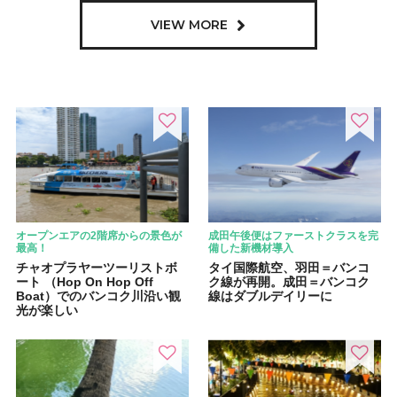
VIEW MORE
オープンエアの2階席からの景色が
成田午後便はファーストクラスを完
最高！
備した新機材導入
チャオプラヤーツーリストボ
タイ国際航空、羽田＝バンコ
ート （Hop On Hop Off
ク線が再開。成田＝バンコク
Boat）でのバンコク川沿い観
線はダブルデイリーに
光が楽しい