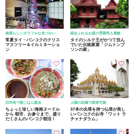
南国らしいカラフルな色づかい
緑あふれるお庭の雰囲気も素敵
常夏タイ・バンコクのクリス
タイのシルク王がかつて住ん
マスツリー＆イルミネーショ
でいた伝統家屋「ジムトンプ
ン
ソンの家」
旧市街で朝ごはん散歩
上階の回廊で瞑想可能
ちょっと珍しい海南ヌードル
37本の尖塔を持つ仏塔が美し
から 朝市、お参りまで、盛り
いバンコクのお寺「ワット ラ
だくさんのバンコク朝活！
チャナダラム」