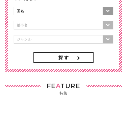
探 す
FE
A
TURE
特集