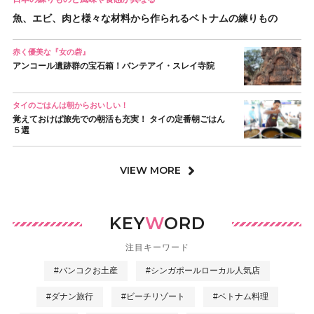
魚、エビ、肉と様々な材料から作られるベトナムの練りもの
赤く優美な『女の砦』
アンコール遺跡群の宝石箱！バンテアイ・スレイ寺院
タイのごはんは朝からおいしい！
覚えておけば旅先での朝活も充実！ タイの定番朝ごはん
５選
VIEW MORE
KEY
W
ORD
注目キーワード
#バンコクお土産
#シンガポールローカル人気店
#ダナン旅行
#ビーチリゾート
#ベトナム料理