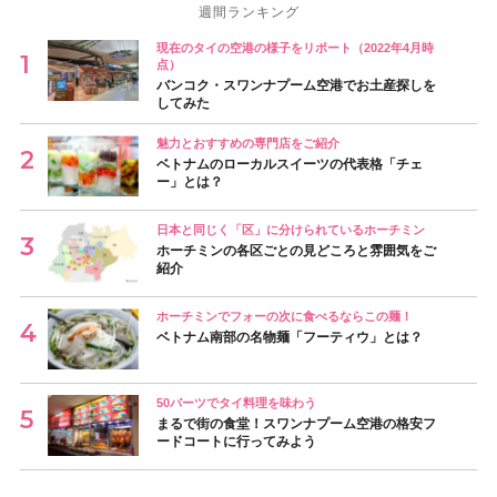
週間ランキング
現在のタイの空港の様子をリポート（2022年4月時
点）
バンコク・スワンナプーム空港でお土産探しを
してみた
魅力とおすすめの専門店をご紹介
ベトナムのローカルスイーツの代表格「チェ
ー」とは？
日本と同じく「区」に分けられているホーチミン
ホーチミンの各区ごとの見どころと雰囲気をご
紹介
ホーチミンでフォーの次に食べるならこの麺！
ベトナム南部の名物麺「フーティウ」とは？
50バーツでタイ料理を味わう
まるで街の食堂！スワンナプーム空港の格安フ
ードコートに行ってみよう