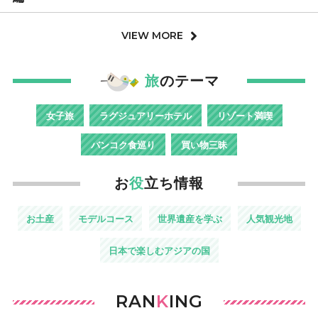
VIEW MORE
旅
のテーマ
女子旅
ラグジュアリーホテル
リゾート満喫
バンコク食巡り
買い物三昧
お
役
立ち情報
お土産
モデルコース
世界遺産を学ぶ
人気観光地
日本で楽しむアジアの国
RAN
K
ING