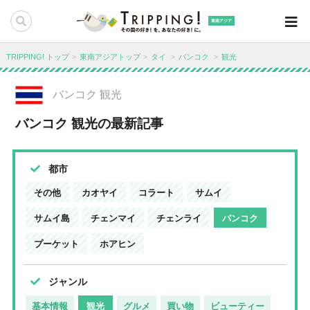
東南アジア
TRIPPING! トップ
東南アジアトップ
タイ
バンコク
観光
バンコク 観光
バンコク 観光の最新記事
都市
その他
カオヤイ
コラート
サムイ
サムイ島
チェンマイ
チェンライ
バンコク
プーケット
ホアヒン
ジャンル
基本情報
観光
グルメ
買い物
ビューティー