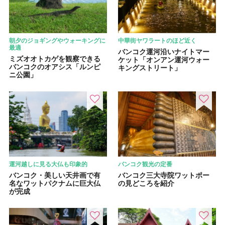
朝夕のジョギングやウォーキングに
中華街ヤワラートのほど近く
最適
バンコク運河沿いナイトマー
ミズオオトカゲを観察できる
ケット「オンアン運河ウォー
バンコクのオアシス「ルンピ
キングストリート」
ニ公園」
運河越しに見る大仏も印象的
バンコク観光の定番
バンコク・美しい天井画で有
バンコク三大寺院ワットポー
名なワットパクナムに巨大仏
の見どころを紹介
が完成