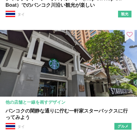
Boat）でのバンコク川沿い観光が楽しい
観光
タイ
他の店舗と一線を画すデザイン
バンコクの閑静な通りに佇む一軒家スターバックスに行
ってみよう
グルメ
タイ