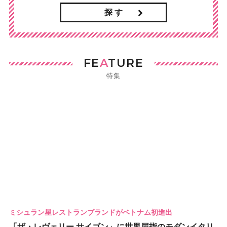
探 す
FE
A
TURE
特集
ミシュラン星レストランブランドがベトナム初進出
「ザ・レヴェリー サイゴン」に世界屈指のモダンイタリ