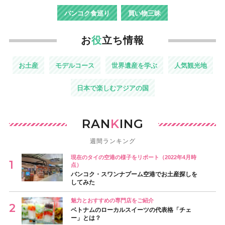
バンコク食巡り
買い物三昧
お
役
立ち情報
お土産
モデルコース
世界遺産を学ぶ
人気観光地
日本で楽しむアジアの国
RAN
K
ING
週間ランキング
現在のタイの空港の様子をリポート（2022年4月時
点）
バンコク・スワンナプーム空港でお土産探しを
してみた
魅力とおすすめの専門店をご紹介
ベトナムのローカルスイーツの代表格「チェ
ー」とは？