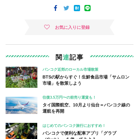
お気に入りに登録
関
連
記事
バンコク近郊のローカル市場散策
BTSの駅からすぐ！生鮮食品市場「サムロン
市場」を散策しよう
往復3.5万円〜の前売り運賃も！
タイ国際航空、10月より仙台＝バンコク線の
運航を再開
はじめてのバンコク旅行におすすめ！
バンコクで便利な配車アプリ「グラブ