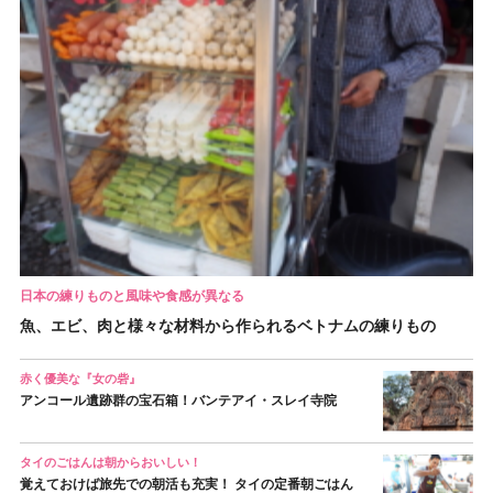
日本の練りものと風味や食感が異なる
魚、エビ、肉と様々な材料から作られるベトナムの練りもの
赤く優美な『女の砦』
アンコール遺跡群の宝石箱！バンテアイ・スレイ寺院
タイのごはんは朝からおいしい！
覚えておけば旅先での朝活も充実！ タイの定番朝ごはん