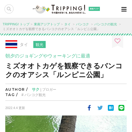
東南アジア
TRIPPING! トップ
東南アジアトップ
タイ
バンコク
バンコクの観光
ミズオオトカゲを観察できるバンコクのオアシス「ルンピニ公園」
タイ
観光
朝夕のジョギングやウォーキングに最適
ミズオオトカゲを観察できるバンコ
クのオアシス「ルンピニ公園」
AUTHOR /
サク
| ブロガー
TAG /
バンコク観光
2022.4.4 更新