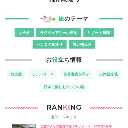
VIEW MORE
旅
のテーマ
女子旅
ラグジュアリーホテル
リゾート満喫
バンコク食巡り
買い物三昧
お
役
立ち情報
お土産
モデルコース
世界遺産を学ぶ
人気観光地
日本で楽しむアジアの国
RAN
K
ING
週間ランキング
現在のタイの空港の様子をリポート（2022年4月時