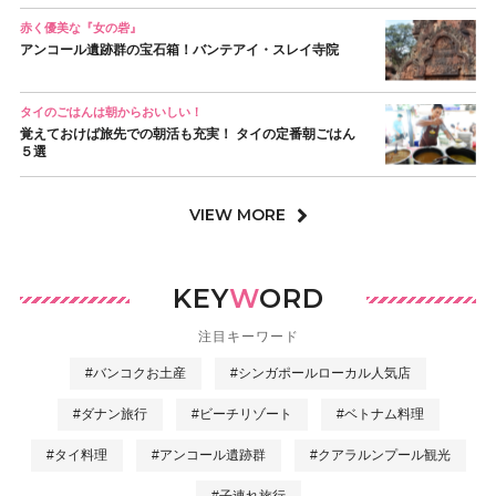
赤く優美な『女の砦』
アンコール遺跡群の宝石箱！バンテアイ・スレイ寺院
タイのごはんは朝からおいしい！
覚えておけば旅先での朝活も充実！ タイの定番朝ごはん
５選
VIEW MORE
KEY
W
ORD
注目キーワード
#バンコクお土産
#シンガポールローカル人気店
#ダナン旅行
#ビーチリゾート
#ベトナム料理
#タイ料理
#アンコール遺跡群
#クアラルンプール観光
#子連れ旅行