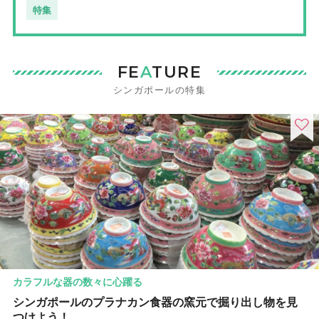
特集
FE
A
TURE
シンガポールの特集
カラフルな器の数々に心躍る
シンガポールのプラナカン食器の窯元で掘り出し物を見
つけよう！