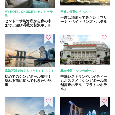
MY HOTEL CHOICE in セントーサ
圧巻の夜景にうっとり
島
一度は泊まってみたい！マリ
セントーサ島海底から森の中
ーナ・ベイ・サンズ・ホテル
まで…遊び満載の贅沢ホテル
準備万端で旅をもっとおもしろく！
基本情報（シンガポール）
初めてのシンガポール旅行！
中華レストランやハイティー
訪れる前に読んでおきたい記
もおススメ！シンガポール老
事
舗高級ホテル「フラトンホテ
ル」