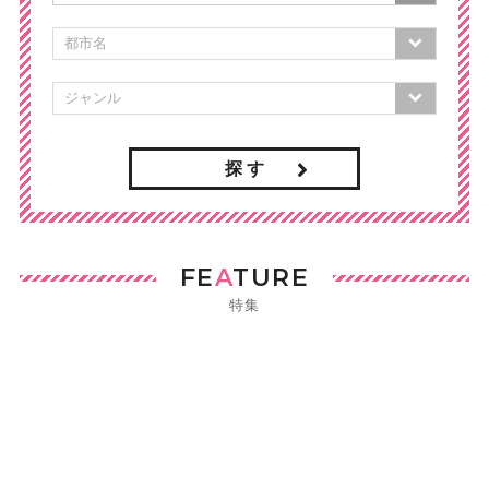
探 す
FE
A
TURE
特集