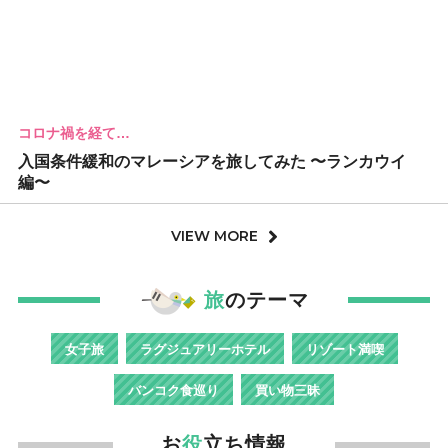
コロナ禍を経て…
入国条件緩和のマレーシアを旅してみた 〜ランカウイ
編〜
VIEW MORE
旅
のテーマ
女子旅
ラグジュアリーホテル
リゾート満喫
バンコク食巡り
買い物三昧
お
役
立ち情報