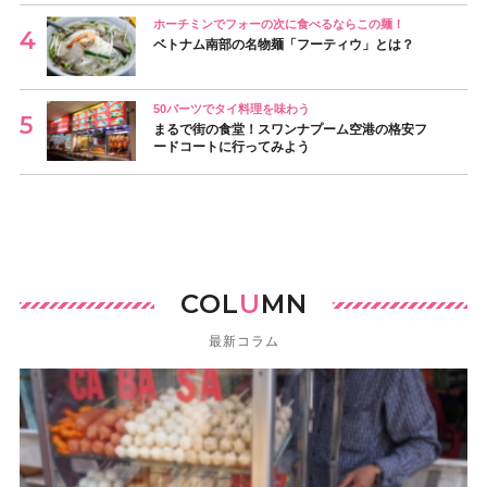
ホーチミンでフォーの次に食べるならこの麺！
ベトナム南部の名物麺「フーティウ」とは？
50バーツでタイ料理を味わう
まるで街の食堂！スワンナプーム空港の格安フ
ードコートに行ってみよう
COL
U
MN
最新コラム