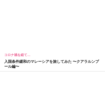
コロナ禍を経て…
入国条件緩和のマレーシアを旅してみた 〜クアラルンプ
ール編〜