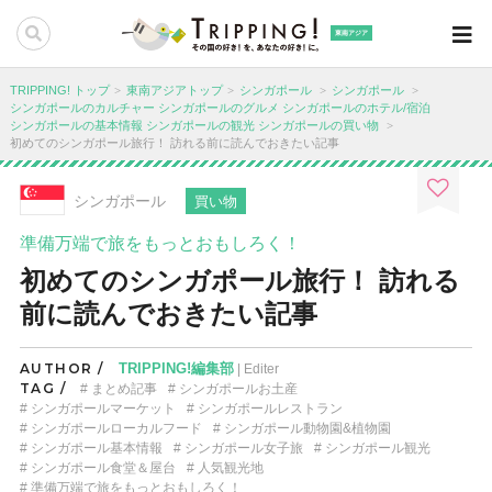
東南アジア
TRIPPING! トップ
東南アジアトップ
シンガポール
シンガポール
シンガポールのカルチャー
シンガポールのグルメ
シンガポールのホテル/宿泊
シンガポールの基本情報
シンガポールの観光
シンガポールの買い物
初めてのシンガポール旅行！ 訪れる前に読んでおきたい記事
シンガポール
買い物
準備万端で旅をもっとおもしろく！
初めてのシンガポール旅行！ 訪れる
前に読んでおきたい記事
AUTHOR /
TRIPPING!編集部
| Editer
TAG /
まとめ記事
シンガポールお土産
シンガポールマーケット
シンガポールレストラン
シンガポールローカルフード
シンガポール動物園&植物園
シンガポール基本情報
シンガポール女子旅
シンガポール観光
シンガポール食堂＆屋台
人気観光地
準備万端で旅をもっとおもしろく！