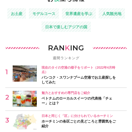
お土産
モデルコース
世界遺産を学ぶ
人気観光地
日本で楽しむアジアの国
RAN
K
ING
週間ランキング
現在のタイの空港の様子をリポート（2022年4月時
点）
バンコク・スワンナプーム空港でお土産探しを
してみた
魅力とおすすめの専門店をご紹介
ベトナムのローカルスイーツの代表格「チェ
ー」とは？
日本と同じく「区」に分けられているホーチミン
ホーチミンの各区ごとの見どころと雰囲気をご
紹介