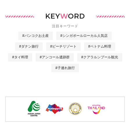
KEY
W
ORD
注目キーワード
#バンコクお土産
#シンガポールローカル人気店
#ダナン旅行
#ビーチリゾート
#ベトナム料理
#タイ料理
#アンコール遺跡群
#クアラルンプール観光
#子連れ旅行