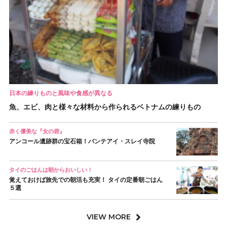
日本の練りものと風味や食感が異なる
魚、エビ、肉と様々な材料から作られるベトナムの練りもの
赤く優美な『女の砦』
アンコール遺跡群の宝石箱！バンテアイ・スレイ寺院
タイのごはんは朝からおいしい！
覚えておけば旅先での朝活も充実！ タイの定番朝ごはん
５選
VIEW MORE