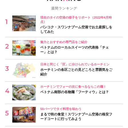
週間ランキング
現在のタイの空港の様子をリポート（2022年4月時
点）
バンコク・スワンナプーム空港でお土産探しを
してみた
魅力とおすすめの専門店をご紹介
ベトナムのローカルスイーツの代表格「チェ
ー」とは？
日本と同じく「区」に分けられているホーチミン
ホーチミンの各区ごとの見どころと雰囲気をご
紹介
ホーチミンでフォーの次に食べるならこの麺！
ベトナム南部の名物麺「フーティウ」とは？
50バーツでタイ料理を味わう
まるで街の食堂！スワンナプーム空港の格安フ
ードコートに行ってみよう