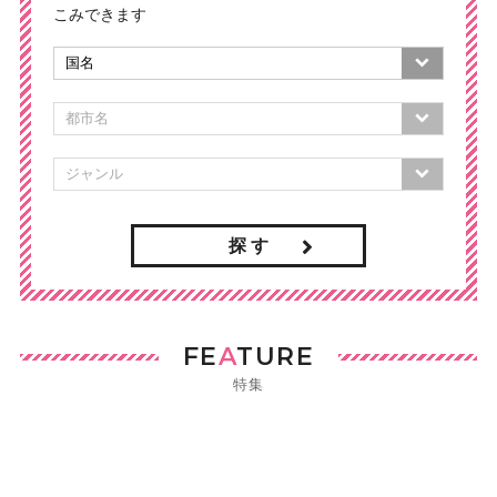
こみできます
探 す
FE
A
TURE
特集