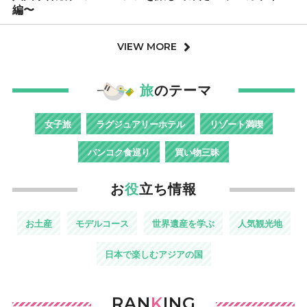
編〜
VIEW MORE
旅
のテーマ
女子旅
ラグジュアリーホテル
リゾート満喫
バンコク食巡り
買い物三昧
お
役
立ち情報
お土産
モデルコース
世界遺産を学ぶ
人気観光地
日本で楽しむアジアの国
RAN
K
ING