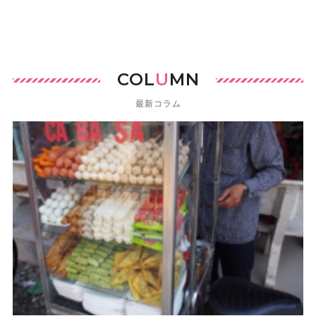
COL
U
MN
最新コラム