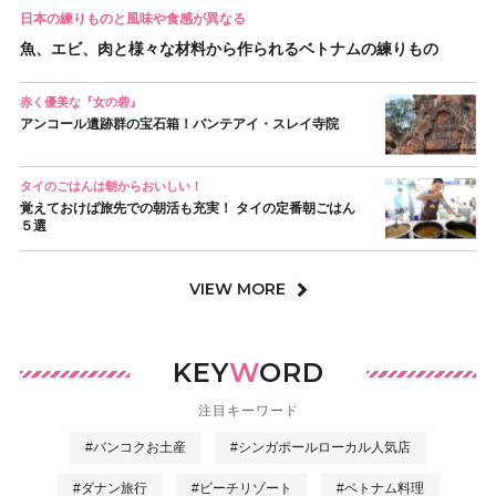
日本の練りものと風味や食感が異なる
魚、エビ、肉と様々な材料から作られるベトナムの練りもの
赤く優美な『女の砦』
アンコール遺跡群の宝石箱！バンテアイ・スレイ寺院
タイのごはんは朝からおいしい！
覚えておけば旅先での朝活も充実！ タイの定番朝ごはん
５選
VIEW MORE
KEY
W
ORD
注目キーワード
#バンコクお土産
#シンガポールローカル人気店
#ダナン旅行
#ビーチリゾート
#ベトナム料理