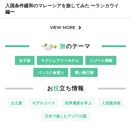
入国条件緩和のマレーシアを旅してみた 〜ランカウイ
編〜
VIEW MORE
旅
のテーマ
女子旅
ラグジュアリーホテル
リゾート満喫
バンコク食巡り
買い物三昧
お
役
立ち情報
お土産
モデルコース
世界遺産を学ぶ
人気観光地
日本で楽しむアジアの国