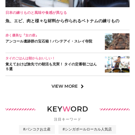
日本の練りものと風味や食感が異なる
魚、エビ、肉と様々な材料から作られるベトナムの練りもの
赤く優美な『女の砦』
アンコール遺跡群の宝石箱！バンテアイ・スレイ寺院
タイのごはんは朝からおいしい！
覚えておけば旅先での朝活も充実！ タイの定番朝ごはん
５選
VIEW MORE
KEY
W
ORD
注目キーワード
#バンコクお土産
#シンガポールローカル人気店