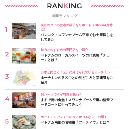
RAN
K
ING
週間ランキング
現在のタイの空港の様子をリポート（2022年4月時
点）
バンコク・スワンナプーム空港でお土産探しを
してみた
魅力とおすすめの専門店をご紹介
ベトナムのローカルスイーツの代表格「チェ
ー」とは？
日本と同じく「区」に分けられているホーチミン
ホーチミンの各区ごとの見どころと雰囲気をご
紹介
50バーツでタイ料理を味わう
まるで街の食堂！スワンナプーム空港の格安フ
ードコートに行ってみよう
ホーチミンでフォーの次に食べるならこの麺！
ベトナム南部の名物麺「フーティウ」とは？