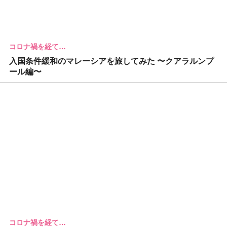
コロナ禍を経て…
入国条件緩和のマレーシアを旅してみた 〜クアラルンプ
ール編〜
コロナ禍を経て…