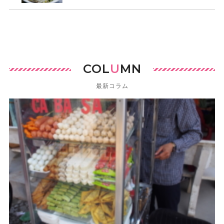
COL
U
MN
最新コラム