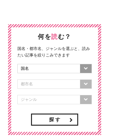
何を
読
む？
国名・都市名、ジャンルを選ぶと、読み
たい記事を絞りこみできます
探 す