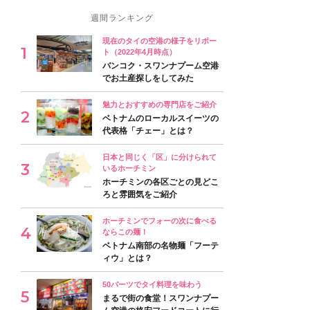
週間ランキング
現在のタイの空港の様子をリポー
ト（2022年4月時点）
バンコク・スワンナプーム空港
でお土産探しをしてみた
魅力とおすすめの専門店をご紹介
ベトナムのローカルスイーツの
代表格「チェー」とは？
日本と同じく「区」に分けられて
いるホーチミン
ホーチミンの各区ごとの見どこ
ろと雰囲気をご紹介
ホーチミンでフォーの次に食べる
ならこの麺！
ベトナム南部の名物麺「フーテ
ィウ」とは？
50バーツでタイ料理を味わう
まるで街の食堂！スワンナプー