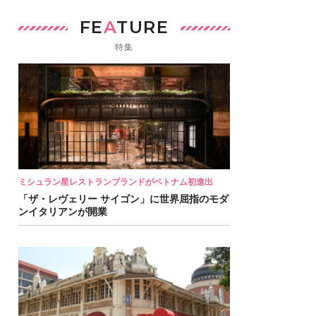
FE
A
TURE
特集
ミシュラン星レストランブランドがベトナム初進出
「ザ・レヴェリー サイゴン」に世界屈指のモダ
ンイタリアンが開業