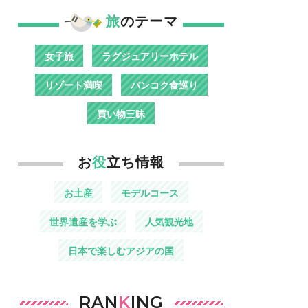
旅
のテーマ
女子旅
ラグジュアリーホテル
リゾート満喫
バンコク食巡り
買い物三昧
お
役
立ち情報
お土産
モデルコース
世界遺産を学ぶ
人気観光地
日本で楽しむアジアの国
RAN
K
ING