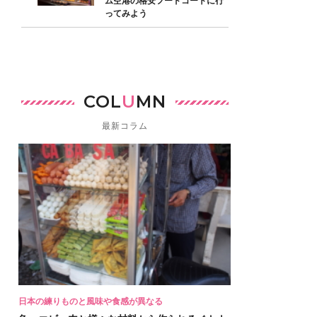
ム空港の格安フードコートに行
ってみよう
COL
U
MN
最新コラム
日本の練りものと風味や食感が異なる