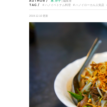
AUTHOR /
東 洋子
| 編集者
TAG /
ハノイベトナム料理
ハノイローカル人気店
2019.12.10 更新