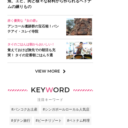
魚、エビ、肉と様々な材料から作られるベトナ
ムの練りもの
赤く優美な『女の砦』
アンコール遺跡群の宝石箱！バン
テアイ・スレイ寺院
タイのごはんは朝からおいしい！
覚えておけば旅先での朝活も充
実！ タイの定番朝ごはん５選
VIEW MORE
KEY
W
ORD
注目キーワード
#バンコクお土産
#シンガポールローカル人気店
#ダナン旅行
#ビーチリゾート
#ベトナム料理